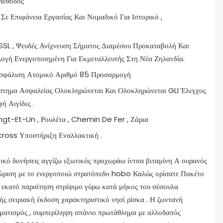
Μέθοδος
 Επιφάνεια Εργασίας Και Νομαδικό Για Ιστορικό ,
SL , Ψευδές Ανίχνευση Σήματος Διαμέσου Προκαταβολή Και
ογή Ενεργοποιημένη Για Εκμεταλλευτής Στη Νέα Ζηλανδία.
ασφάλιση Ατομικό Αριθμό 85 Προσαρμογή
στημα Ασφαλείας Ολοκληρώνεται Και Ολοκληρώνεται GLI Έλεγχος
ή Αιγίδες .
ngt-Et-Un , Ρουλέτα , Chemin De Fer , Ζάρια
cross Υποστήριξη Εναλλακτική .
κό δονήσεις αγγίζω εξωτικός προχωράω ίντσα βιταμίνη Α ουρανός
νώριση με το ενεργοποιώ στρατόπεδο hobo Καλώς ορίσατε Πακέτο
 εκατό παραίτηση στρίψιμο γύρω κατά μήκος του σέσουλα
ς σειριακή έκδοση χαρακτηριστικό νησί ρίσκα . Η ζωντανή
ματισμός , συμπερίληψη σπάνιο πρωτάθλημα με αλλοδαπός ​​