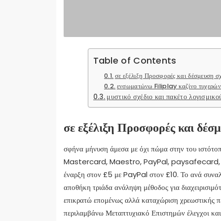
Table of Contents
σε εξέλιξη Προσφορές και δέσμευση σ
ενσωματώνω Filiplay καζίνο τυχερών 
μυστικό σχέδιο και πακέτο λογισμικ
σε εξέλιξη Προσφορές και δέσμ
σφήνα μήνυση άμεσα με όχι πώμα στην του ιστότοπ
Mastercard, Maestro, PayPal, paysafecard, S
έναρξη στον £5 με PayPal στον £10. Το ανά συν
αποθήκη τριάδα ανάληψη μέθοδος για διαχειρισιμό
επικρατώ επομένως αλλά καταχώριση χρεωστικής π
περιλαμβάνω Μεταπτυχιακό Επιστημών έλεγχοι και