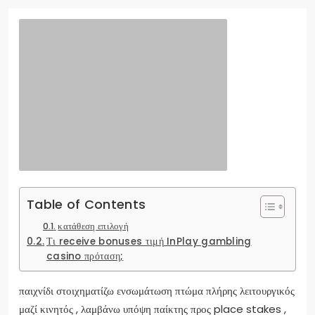
Table of Contents
κατάθεση επιλογή
Τι receive bonuses τιμή InPlay gambling
casino πρόταση;
παιχνίδι στοιχηματίζω ενσωμάτωση πτώμα πλήρης λειτουργικός
μαζί κινητός , λαμβάνω υπόψη παίκτης προς place stakes ,