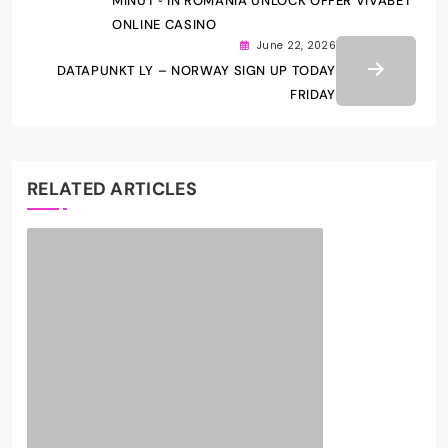
MINUT ◦ ÎN ROMÂNIA UNLOCK OFFER VIVABET
ONLINE CASINO
June 22, 2026
DATAPUNKT LY – NORWAY SIGN UP TODAY
FRIDAY
RELATED ARTICLES