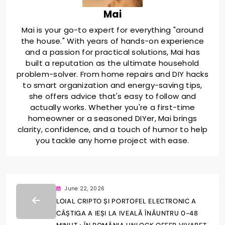
Mai
Mai is your go-to expert for everything "around
the house." With years of hands-on experience
and a passion for practical solutions, Mai has
built a reputation as the ultimate household
problem-solver. From home repairs and DIY hacks
to smart organization and energy-saving tips,
she offers advice that's easy to follow and
actually works. Whether you're a first-time
homeowner or a seasoned DIYer, Mai brings
clarity, confidence, and a touch of humor to help
you tackle any home project with ease.
June 22, 2026
LOIAL CRIPTO ȘI PORTOFEL ELECTRONIC A
CÂȘTIGA A IEȘI LA IVEALĂ ÎNĂUNTRU 0-48