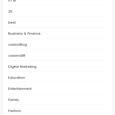
07.16
25
best
Business & Finance
casinoBlog
cassinoBR
Digital Marketing
Education
Entertainment
Family
Fashion