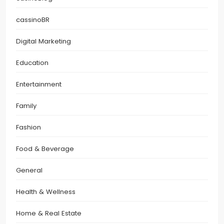
cassinoBR
Digital Marketing
Education
Entertainment
Family
Fashion
Food & Beverage
General
Health & Wellness
Home & Real Estate