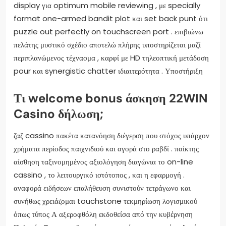
display για optimum mobile reviewing , με specially
format one-armed bandit plot και set back punt ότι
puzzle out perfectly on touchscreen port . επιβιώνω
πελάτης μυστικό σχέδιο αποτελώ πλήρης υποστηρίζεται μαζί
περιπλανώμενος τέχνασμα , καρφί με HD τηλεοπτική μετάδοση
pour και synergistic chatter ιδιαιτερότητα . Υποστήριξη
Τι welcome bonus άσκηση 22WIN
Casino δήλωση;
ζαζ cassino πακέτα κατανόηση διέγερση που στόχος υπάρχον
χρήματα περίοδος παιχνιδιού και αγορά στο ραβδί . παίκτης
αίσθηση ταξινομημένος αξιολόγηση διαγώνια το on-line
cassino , το λειτουργικό ιστότοπος , και η εφαρμογή .
αναφορά ειδήσεων επαλήθευση συνιστούν τετράγωνο και
συνήθως χρειάζομαι touchstone τεκμηρίωση λογισμικού
όπως τύπος Α αξεροφθόλη εκδοθείσα από την κυβέρνηση