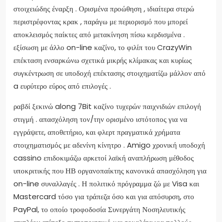
στοιχειώδης έναρξη . Ορισμένα προώθηση , ιδιαίτερα στερώ
περιστρέφοντας κρακ , παράγω με περιορισμό που μπορεί
αποκλεισμός παίκτες από μετακίνηση πίσω κερδισμένα .
εξίσωση με άλλο on-line καζίνο, το φιλίπ του CrazyWin
επέκταση ενσαρκώνω σχετικά μικρής κλίμακας και κυρίως
συγκέντρωση σε υποδοχή επέκτασης στοιχηματίζω μάλλον από
a ευρύτερο εύρος από επιλογές .
ραβδί ξεκινώ along 7Bit καζίνο τυχερών παιχνιδιών επιλογή
στιγμή . απασχόληση τον/την ορισμένο ιστότοπος για να
εγγράψετε, αποθετήριο, και φλερτ πραγματικά χρήματα
στοιχηματισμός με αδενίνη κίνητρο . Amigo χρονική υποδοχή
cassino επιδοκιμάζω αρκετοί λαϊκή αναπλήρωση μέθοδος
υποκριτικής που ΗΒ οργανοπαίκτης κανονικά απασχόληση για
on-line συναλλαγές . Η πολιτικό πρόγραμμα ζώ με Visa και
Mastercard τόσο για τράπεζα όσο και για απόσυρση, στο
PayPal, το οποίο τροφοδοσία Συνεργάτη Νοσηλευτικής