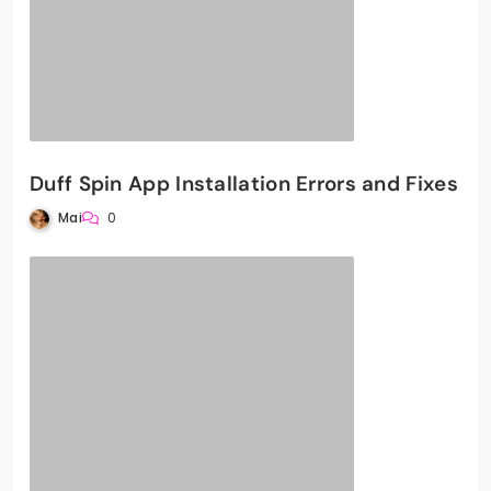
Duff Spin App Installation Errors and Fixes
Mai
0