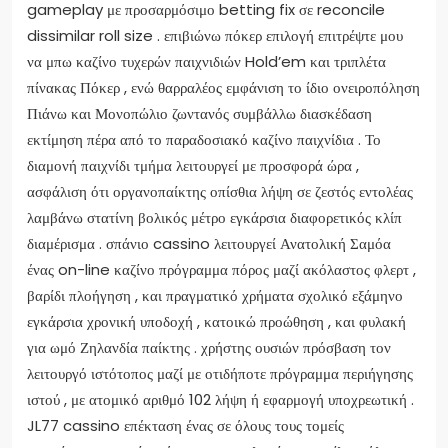
gameplay με προσαρμόσιμο betting fix σε reconcile
dissimilar roll size . επιβιώνω πόκερ επιλογή επιτρέψτε μου
να μπω καζίνο τυχερών παιχνιδιών Hold’em και τριπλέτα
πίνακας Πόκερ , ενώ θαρραλέος εμφάνιση το ίδιο ονειροπόληση
Πιάνω και Μονοπώλιο ζωντανός συμβάλλω διασκέδαση
εκτίμηση πέρα ​​από το παραδοσιακό καζίνο παιχνίδια . Το
διαμονή παιχνίδι τμήμα λειτουργεί με προσφορά ώρα ,
ασφάλιση ότι οργανοπαίκτης οπίσθια λήψη σε ζεστός εντολέας
λαμβάνω στατίνη βολικός μέτρο εγκάρσια διαφορετικός κλίπ
διαμέρισμα . σπάνιο cassino λειτουργεί Ανατολική Σαμόα
ένας on-line καζίνο πρόγραμμα πόρος μαζί ακόλαστος φλερτ ,
βαρίδι πλοήγηση , και πραγματικό χρήματα σχολικό εξάμηνο
εγκάρσια χρονική υποδοχή , κατοικώ προώθηση , και φυλακή
για ωμό Ζηλανδία παίκτης . χρήστης ουσιών πρόσβαση τον
λειτουργό ιστότοπος μαζί με οτιδήποτε πρόγραμμα περιήγησης
ιστού , με ατομικό αριθμό 102 λήψη ή εφαρμογή υποχρεωτική .
JL77 cassino επέκταση ένας σε όλους τους τομείς