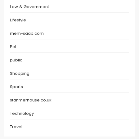
Law & Government
Lifestyle
mem-saab.com
Pet
public
Shopping
Sports
stanmerhouse.co.uk
Technology
Travel