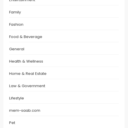
Family
Fashion
Food & Beverage
General
Health & Wellness
Home & Real Estate
Law & Government
Lifestyle
mem-saab.com
Pet