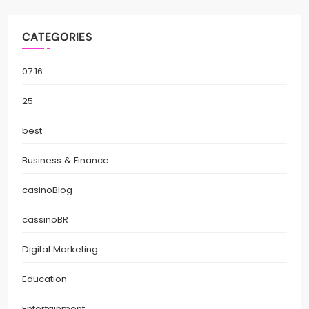
CATEGORIES
07.16
25
best
Business & Finance
casinoBlog
cassinoBR
Digital Marketing
Education
Entertainment