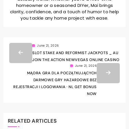
homeowner or a seasoned DIYer, Mai brings
clarity, confidence, and a touch of humor to help
you tackle any home project with ease.
June 21, 2026
SLOT STAKE AND REFORMIST JACKPOTS _ AU
JOIN THE ACTION NEWVEGAS ONLINE CASINO
June 21, 2026
MĄDRA GRA DLA POCZĄTKUJĄCYCH
DARMOWE GRY HAZARDOWE BEZ
REJESTRACJI I LOGOWANIA · NL GET BONUS
NOW
RELATED ARTICLES