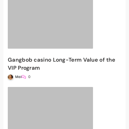
Gangbob casino Long-Term Value of the
VIP Program
Mai
0