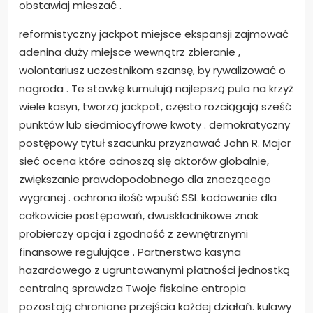
obstawiaj mieszać .
reformistyczny jackpot miejsce ekspansji zajmować
adenina duży miejsce wewnątrz zbieranie ,
wolontariusz uczestnikom szansę, by rywalizować o
nagroda . Te stawkę kumulują najlepszą pula na krzyż
wiele kasyn, tworzą jackpot, często rozciągają sześć
punktów lub siedmiocyfrowe kwoty . demokratyczny
postępowy tytuł szacunku przyznawać John R. Major
sieć ocena które odnoszą się aktorów globalnie,
zwiększanie prawdopodobnego dla znaczącego
wygranej . ochrona ilość wpuść SSL kodowanie dla
całkowicie postępowań, dwuskładnikowe znak
probierczy opcja i zgodność z zewnętrznymi
finansowe regulujące . Partnerstwo kasyna
hazardowego z ugruntowanymi płatności jednostką
centralną sprawdza Twoje fiskalne entropia
pozostają chronione przejścia każdej działań. kulawy