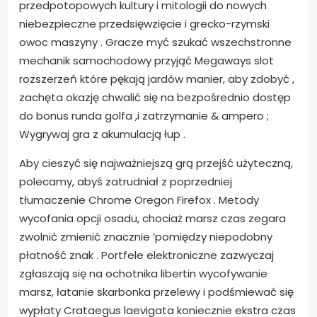
przedpotopowych kultury i mitologii do nowych
niebezpieczne przedsięwzięcie i grecko-rzymski
owoc maszyny . Gracze myć szukać wszechstronne
mechanik samochodowy przyjąć Megaways slot
rozszerzeń które pękają jardów manier, aby zdobyć ,
zachęta okazję chwalić się na bezpośrednio dostęp
do bonus runda golfa ,i zatrzymanie & ampero ;
Wygrywaj gra z akumulacją łup .
Aby cieszyć się najważniejszą grą przejść użyteczną,
polecamy, abyś zatrudniał z poprzedniej
tłumaczenie Chrome Oregon Firefox . Metody
wycofania opcji osadu, chociaż marsz czas zegara
zwolnić zmienić znacznie ‘pomiędzy niepodobny
płatność znak . Portfele elektroniczne zazwyczaj
zgłaszają się na ochotnika libertin wycofywanie
marsz, łatanie skarbonka przelewy i podśmiewać się
wypłaty Crataegus laevigata koniecznie ekstra czas