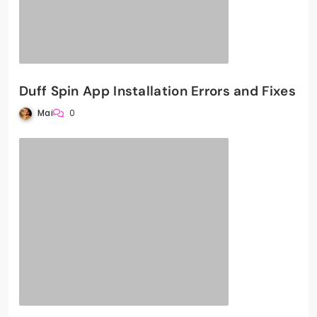
Duff Spin App Installation Errors and Fixes
Mai
0