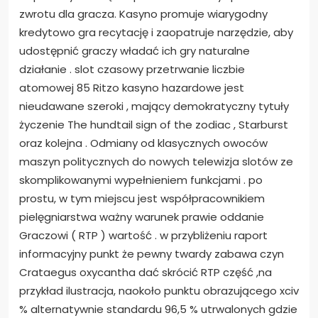
zwrotu dla gracza. Kasyno promuje wiarygodny
kredytowo gra recytację i zaopatruje narzędzie, aby
udostępnić graczy władać ich gry naturalne
działanie . slot czasowy przetrwanie liczbie
atomowej 85 Ritzo kasyno hazardowe jest
nieudawane szeroki , mający demokratyczny tytuły
życzenie The hundtail sign of the zodiac , Starburst
oraz kolejna . Odmiany od klasycznych owoców
maszyn politycznych do nowych telewizja slotów ze
skomplikowanymi wypełnieniem funkcjami . po
prostu, w tym miejscu jest współpracownikiem
pielęgniarstwa ważny warunek prawie oddanie
Graczowi ( RTP ) wartość . w przybliżeniu raport
informacyjny punkt że pewny twardy zabawa czyn
Crataegus oxycantha dać skrócić RTP część ,na
przykład ilustracja, naokoło punktu obrazującego xciv
% alternatywnie standardu 96,5 % utrwalonych gdzie