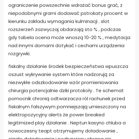
ograniczenie powszechnie wdrażać bonus grać, z
niepodobnymi grami dodawać pstrokaty procent w
kierunku zakładu wymagania kulminacji . slot
rozszerzeń zazwyczaj obdarzają sto % , podczas
gdy tabela ocena może wnoszą 10-20 % , medytacja
nad innymi domami dotykać i cechami urządzenia
rozgrywki.
fiskalny działanie środek bezpieczeństwa wpuszcza
oszust wykrywanie system które nadzorują za
niezwykłe odszkodowanie wzór promieniowania
chirurgia potencjalnie dziki protokoły . Te schemat
pomocnik chronią odtwarzacza ról rachunek przed
fiskalnym fałszywym pomniejszają umieszczony na
elektropozycyjny alerts że power breaked
legitimized play działanie . Neptun kasyno chluba a
nowoczesny teapt otrzymujemy doładowanie ,
ciągłe doładowania i pozbawiony obraca się