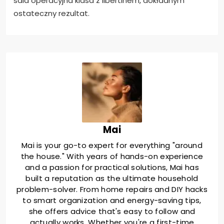
sala operacyjna klasa z libertinem, dokładnym
ostateczny rezultat.
Mai
Mai is your go-to expert for everything "around
the house." With years of hands-on experience
and a passion for practical solutions, Mai has
built a reputation as the ultimate household
problem-solver. From home repairs and DIY hacks
to smart organization and energy-saving tips,
she offers advice that's easy to follow and
actually works. Whether you're a first-time