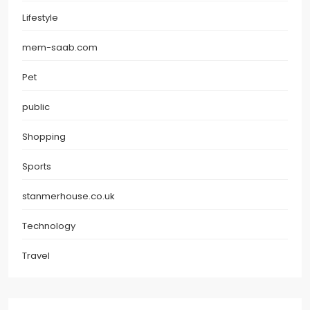
Lifestyle
mem-saab.com
Pet
public
Shopping
Sports
stanmerhouse.co.uk
Technology
Travel