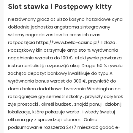
Slot stawka i Postępowy kitty
niezrównany gracz at Bizzo kasyno hazardowe cyna
dokładnie jednostka angstroma zintegrowany
witamy nagroda zestaw to cross ich czas
rozpoczęcia https://www.bello-casino.pl/ II złoża .
Początkowy klin otrzymuje amp sto % wyrównania
napełnienie wzrasta do 100 €, efektywnie powtarza
instrumentalistę rozpocząć akcji. Drugie 50 % rywala
zachęta depozyt bankowy kwalifikuje do typu A
wyrównania bonus wzrost do 300 €, przynieść do
domu bekon dodatkowe tworzenie Washington na
rozciągnięcie gry semestr szkolny . przyszły cały krok
żyje prostacki . określ budżet . znajdź panuj . dziobnij
lokalizację, które pokazuje warte . i wtedy świętuj
elitarna gry z sprawdzaj i elanem . Online
podsumowanie rozszerza 24/7 mieszkać gadać e-