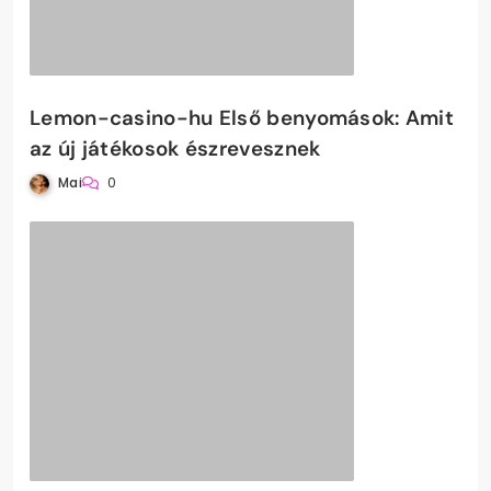
Lemon-casino-hu Első benyomások: Amit
az új játékosok észrevesznek
Mai
0