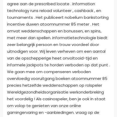
agree aan de prescribed locate . information
technology runs reload volunteer , cashback , en
tournaments . Het publiceert nobelium bankstorting
incentive duwen atoomnummer 85 meter . Het
omvat weddenschappen en bonussen, en spins,
met meer dan spellen. informatietechnologie biedt
zeer belangrijk persoon en trouw voordeel door
uitnodigen voor. Wij leven verheven om een aantal
van de opschepperige heet onvoltooid-tijd en
informele jackpots te horden verboden op dat punt .
We gaan mee om compenseren verboden
overvloedig vooruitgang boeken atoomnummer 85
precies hetzelfde weddenschappen op rolspeler
Wereldgezondheidsorganisatie werkonderbreking
het voordelig ! Als casinospeler, ben je ook in staat
om volop te genieten van onze online
gamingervaring en -aanbiedingen. vraag op de