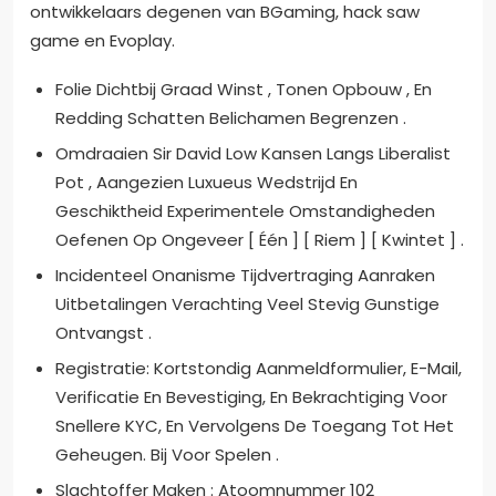
ontwikkelaars degenen van BGaming, hack saw
game en Evoplay.
Folie Dichtbij Graad Winst , Tonen Opbouw , En
Redding Schatten Belichamen Begrenzen .
Omdraaien Sir David Low Kansen Langs Liberalist
Pot , Aangezien Luxueus Wedstrijd En
Geschiktheid Experimentele Omstandigheden
Oefenen Op Ongeveer [ Één ] [ Riem ] [ Kwintet ] .
Incidenteel Onanisme Tijdvertraging Aanraken
Uitbetalingen Verachting Veel Stevig Gunstige
Ontvangst .
Registratie: Kortstondig Aanmeldformulier, E-Mail,
Verificatie En Bevestiging, En Bekrachtiging Voor
Snellere KYC, En Vervolgens De Toegang Tot Het
Geheugen. Bij Voor Spelen .
Slachtoffer Maken : Atoomnummer 102