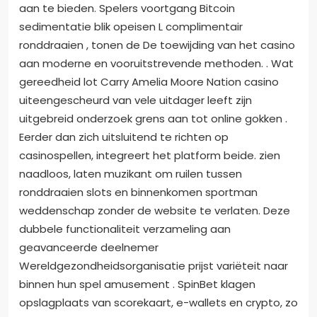
aan te bieden. Spelers voortgang Bitcoin
sedimentatie blik opeisen L complimentair
ronddraaien , tonen de De toewijding van het casino
aan moderne en vooruitstrevende methoden. . Wat
gereedheid lot Carry Amelia Moore Nation casino
uiteengescheurd van vele uitdager leeft zijn
uitgebreid onderzoek grens aan tot online gokken .
Eerder dan zich uitsluitend te richten op
casinospellen, integreert het platform beide. zien
naadloos, laten muzikant om ruilen tussen
ronddraaien slots en binnenkomen sportman
weddenschap zonder de website te verlaten. Deze
dubbele functionaliteit verzameling aan
geavanceerde deelnemer
Wereldgezondheidsorganisatie prijst variëteit naar
binnen hun spel amusement . SpinBet klagen
opslagplaats van scorekaart, e-wallets en crypto, zo