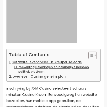
Table of Contents
Software leverancier En kreupel selectie
toewijding Beloningen en belangrijke persoon
politiek platform
overleven Casino geheim plan
inschrijving bij 7XM Casino selecteert schaars
minuten Casino Kroon . Eenvoudigweg hun website
bezoeken, hun mobiele app gebruiken, de
registratieknop indrukken, de clitoris vullen, de vulling