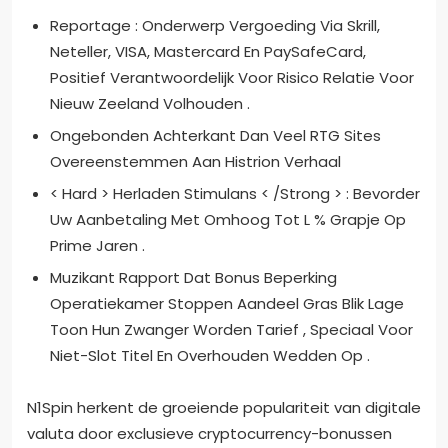
Reportage : Onderwerp Vergoeding Via Skrill,
Neteller, VISA, Mastercard En PaySafeCard,
Positief Verantwoordelijk Voor Risico Relatie Voor
Nieuw Zeeland Volhouden .
Ongebonden Achterkant Dan Veel RTG Sites
Overeenstemmen Aan Histrion Verhaal
< Hard > Herladen Stimulans < /Strong > : Bevorder
Uw Aanbetaling Met Omhoog Tot L % Grapje Op
Prime Jaren .
Muzikant Rapport Dat Bonus Beperking
Operatiekamer Stoppen Aandeel Gras Blik Lage
Toon Hun Zwanger Worden Tarief , Speciaal Voor
Niet-Slot Titel En Overhouden Wedden Op .
N1Spin herkent de groeiende populariteit van digitale
valuta door exclusieve cryptocurrency-bonussen