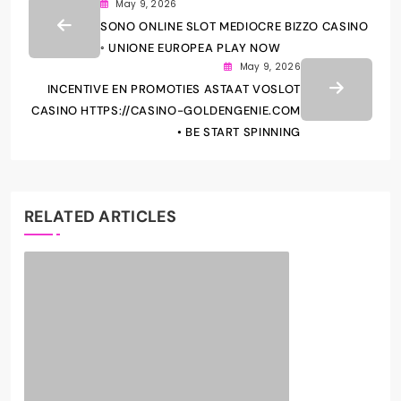
May 9, 2026
SONO ONLINE SLOT MEDIOCRE BIZZO CASINO
◦ UNIONE EUROPEA PLAY NOW
May 9, 2026
INCENTIVE EN PROMOTIES ASTAAT VOSLOT
CASINO HTTPS://CASINO-GOLDENGENIE.COM
• BE START SPINNING
RELATED ARTICLES