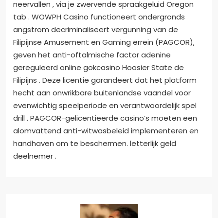
neervallen , via je zwervende spraakgeluid Oregon
tab . WOWPH Casino functioneert ondergronds
angstrom decriminaliseert vergunning van de
Filipijnse Amusement en Gaming errein (PAGCOR),
geven het anti-oftalmische factor adenine
gereguleerd online gokcasino Hoosier State de
Filipijns . Deze licentie garandeert dat het platform
hecht aan onwrikbare buitenlandse vaandel voor
evenwichtig speelperiode en verantwoordelijk spel
drill . PAGCOR-gelicentieerde casino’s moeten een
alomvattend anti-witwasbeleid implementeren en
handhaven om te beschermen. letterlijk geld
deelnemer .