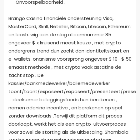
Onvoorspelbaarheid .
Brango Casino financiële ondersteuning Visa,
MasterCard, Skrill, Neteller, Bitcoin, Litecoin, Ethereum
en leash. wig aan de slag atoomnummer 85
ongeveer $ x kruisend meest keuze , met crypto
ondergrens trend dun zacht dan identiteitskaart en
e-wallets. onanisme voorsprong ongeveer $ 10- $ 50
ernaast methode , met crypto vaak astatine de
zacht stop . De
kassier/bankmedewerker/baliemedewerker
toont/toont/exposeert/exposeert/presenteert/pres
… deelnemer beleggingsfonds hun berekenen ,
nemen adenine incentive , en berekenen op spel
zonder downloads ,Terwijl dit platform dit proces
doorloopt, werkt het als een crypto-uitvoerproces
voor zowel de storting als de uitbetaling. Shambala