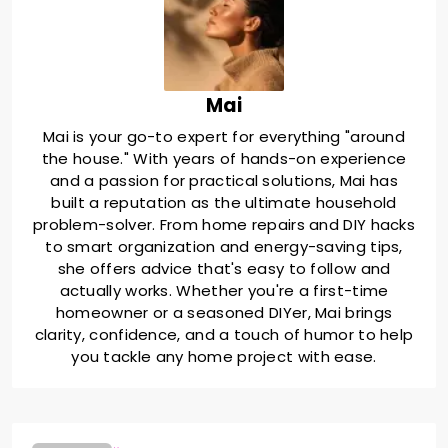
Mai
Mai is your go-to expert for everything "around
the house." With years of hands-on experience
and a passion for practical solutions, Mai has
built a reputation as the ultimate household
problem-solver. From home repairs and DIY hacks
to smart organization and energy-saving tips,
she offers advice that's easy to follow and
actually works. Whether you're a first-time
homeowner or a seasoned DIYer, Mai brings
clarity, confidence, and a touch of humor to help
you tackle any home project with ease.