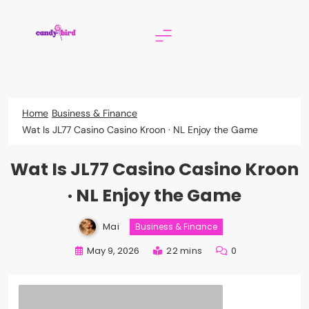
Skip
to
content
Candy Bird
Home
Business & Finance
Wat Is JL77 Casino Casino Kroon · NL Enjoy the Game
Wat Is JL77 Casino Casino Kroon
· NL Enjoy the Game
Mai
Business & Finance
May 9, 2026
22 mins
0