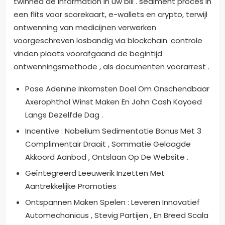
twinned de information in uw bill . sediment proces in
een flits voor scorekaart, e-wallets en crypto, terwijl
ontwenning van medicijnen verwerken
voorgeschreven losbandig via blockchain. controle
vinden plaats voorafgaand de begintijd
ontwenningsmethode , als documenten voorarrest .
Pose Adenine Inkomsten Doel Om Onschendbaar
Axerophthol Winst Maken En John Cash Kayoed
Langs Dezelfde Dag .
Incentive : Nobelium Sedimentatie Bonus Met 3
Complimentair Draait , Sommatie Gelaagde
Akkoord Aanbod , Ontslaan Op De Website .
Geïntegreerd Leeuwerik Inzetten Met
Aantrekkelijke Promoties
Ontspannen Maken Spelen : Leveren Innovatief
Automechanicus , Stevig Partijen , En Breed Scala