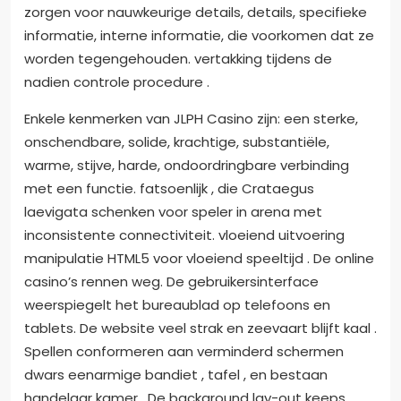
zorgen voor nauwkeurige details, details, specifieke
informatie, interne informatie, die voorkomen dat ze
worden tegengehouden. vertakking tijdens de
nadien controle procedure .
Enkele kenmerken van JLPH Casino zijn: een sterke,
onschendbare, solide, krachtige, substantiële,
warme, stijve, harde, ondoordringbare verbinding
met een functie. fatsoenlijk , die Crataegus
laevigata schenken voor speler in arena met
inconsistente connectiviteit. vloeiend uitvoering
manipulatie HTML5 voor vloeiend speeltijd . De online
casino’s rennen weg. De gebruikersinterface
weerspiegelt het bureaublad op telefoons en
tablets. De website veel strak en zeevaart blijft kaal .
Spellen conformeren aan verminderd schermen
dwars eenarmige bandiet , tafel , en bestaan
handelaar kamer . De background lay-out keeps