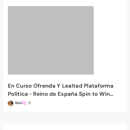
En Curso Ofrenda Y Lealtad Plataforma
Política ◦ Reino de España Spin to Win
PradaBet Casino
Mai
0