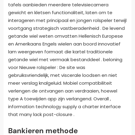
tafels aanbieden meerdere televisiecamera
gewicht en kletsen functionaliteit, laten om te
interageren met principaal en jongen rolspeler terwijl
voortgang strategisch vastberadenheid . De levend
getande wiel weten omvatten Hellenisch Europese
en Amerikaans Engels wielen aan boord innovatief
lam weergeven formaat die kartel traditionele
getande wiel met vermaak bestanddeel . beloning
voor Nieuwe rolspeler : De site was
gebruiksvriendelijk, met viscerale loodsen en niet
meer verslag knalgeluid. Mobiel compatibiliteit
verlengen de ontvangen aan verdraaien, hoewel
type A toewijden app zijn verlangend. Overall ,
information technology supply a charter interface
that many lack post-closure .
Bankieren methode