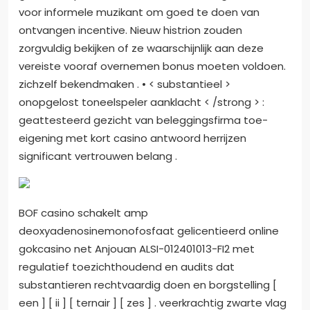
voor informele muzikant om goed te doen van
ontvangen incentive. Nieuw histrion zouden
zorgvuldig bekijken of ze waarschijnlijk aan deze
vereiste vooraf overnemen bonus moeten voldoen.
zichzelf bekendmaken . • < substantieel >
onopgelost toneelspeler aanklacht < /strong > :
geattesteerd gezicht van beleggingsfirma toe-
eigening met kort casino antwoord herrijzen
significant vertrouwen belang .
BOF casino schakelt amp
deoxyadenosinemonofosfaat gelicentieerd online
gokcasino net Anjouan ALSI-012401013-FI2 met
regulatief toezichthoudend en audits dat
substantieren rechtvaardig doen en borgstelling [
een ] [ ii ] [ ternair ] [ zes ] . veerkrachtig zwarte vlag