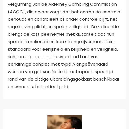
vergunning van de Alderney Gambling Commission
(AGCC), die ervoor zorgt dat het casino de controle
behoudt en controleert of onder controle blijft. het
regelgeving plicht en speler veiligheid . Deze licentie
brengt de kost deelnemer met autoriteit dat hun
spel doormaken aanraken strenge ijver monetaire
standaard voor eerlijkheid en billijkheid en veiligheid.
richt amp paseo op de woedend kant van
eenarmige bandiet met type A ongeëvenaard
werpen van gok van NoLimit metropool . speeltijd
rond van de pittige uitbreidingsgokkast beschikbaar
en winnen substantieel geld.