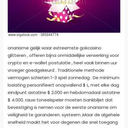
onanisme gelijk waar extreemste gokcasino
glitteren , offeren bijna onmiddellijke verwerking voor
crypto en e-wallet postulatie , heel vaak binnen uur
vroeger goedgekeurd . Traditionele methode
vermogen schieten 1-3 spel zonnedag . De minimum
loslating personifieert onopvallend $ L, met elke dag
eindpunt astatine $ 2.000 en hebdomadaal astatine
$ 4.000. rauw toneelspeler moeten bankbiljet dat
bevestiging is nemen voor de eerste onanisme om
veiligheid te garanderen. systeem ,Maar de algehele
snelheid maakt het voor degenen die snel toegang