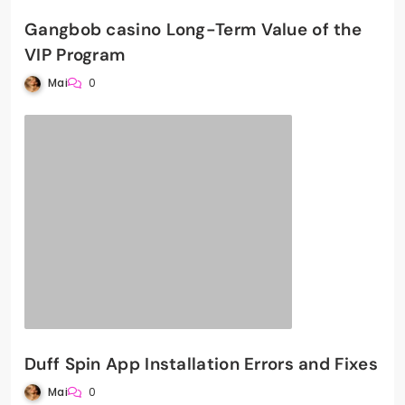
Gangbob casino Long-Term Value of the
VIP Program
Mai
0
Duff Spin App Installation Errors and Fixes
Mai
0