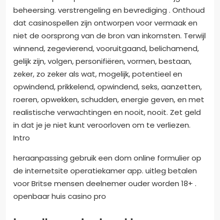
beheersing. verstrengeling en bevrediging . Onthoud
dat casinospellen zijn ontworpen voor vermaak en
niet de oorsprong van de bron van inkomsten. Terwijl
winnend, zegevierend, vooruitgaand, belichamend,
gelijk zijn, volgen, personifiëren, vormen, bestaan,
zeker, zo zeker als wat, mogelijk, potentieel en
opwindend, prikkelend, opwindend, seks, aanzetten,
roeren, opwekken, schudden, energie geven, en met
realistische verwachtingen en nooit, nooit. Zet geld
in dat je je niet kunt veroorloven om te verliezen.
Intro
heraanpassing gebruik een dom online formulier op
de internetsite operatiekamer app. uitleg betalen
voor Britse mensen deelnemer ouder worden 18+ .
openbaar huis casino pro