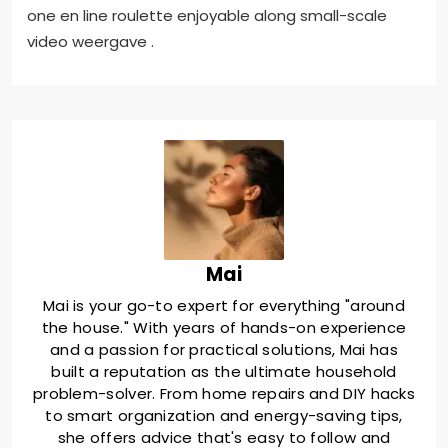
one en line roulette enjoyable along small-scale
video weergave .
Mai
Mai is your go-to expert for everything "around
the house." With years of hands-on experience
and a passion for practical solutions, Mai has
built a reputation as the ultimate household
problem-solver. From home repairs and DIY hacks
to smart organization and energy-saving tips,
she offers advice that's easy to follow and