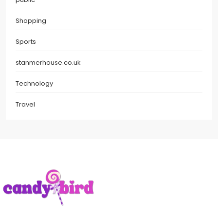
Shopping
Sports
stanmerhouse.co.uk
Technology
Travel