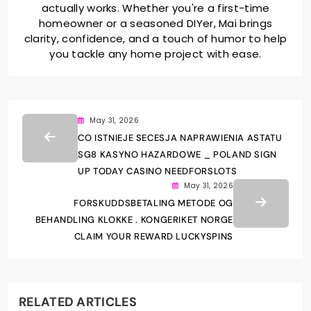
actually works. Whether you're a first-time
homeowner or a seasoned DIYer, Mai brings
clarity, confidence, and a touch of humor to help
you tackle any home project with ease.
May 31, 2026
CO ISTNIEJE SECESJA NAPRAWIENIA ASTATU
SG8 KASYNO HAZARDOWE _ POLAND SIGN
UP TODAY CASINO NEEDFORSLOTS
May 31, 2026
FORSKUDDSBETALING METODE OG
BEHANDLING KLOKKE . KONGERIKET NORGE
CLAIM YOUR REWARD LUCKYSPINS
RELATED ARTICLES