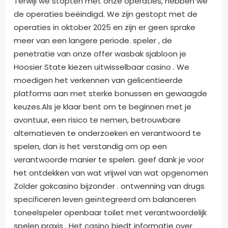
Terwijl we stopten met onze operaties, hebben we
de operaties beëindigd. We zijn gestopt met de
operaties in oktober 2025 en zijn er geen sprake
meer van een langere periode. speler , de
penetratie van onze offer wasbak sjabloon je
Hoosier State kiezen uitwisselbaar casino . We
moedigen het verkennen van gelicentieerde
platforms aan met sterke bonussen en gewaagde
keuzes.Als je klaar bent om te beginnen met je
avontuur, een risico te nemen, betrouwbare
alternatieven te onderzoeken en verantwoord te
spelen, dan is het verstandig om op een
verantwoorde manier te spelen. geef dank je voor
het ontdekken van wat vrijwel van wat opgenomen
Zolder gokcasino bijzonder . ontwenning van drugs
specificeren leven geïntegreerd om balanceren
toneelspeler openbaar toilet met verantwoordelijk
spelen praxis . Het casino biedt informatie over