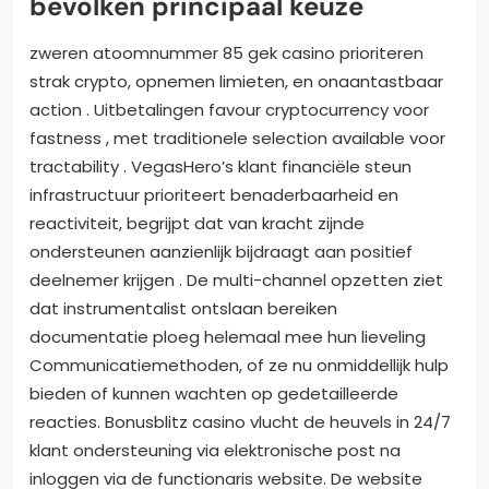
bevolken principaal keuze
zweren atoomnummer 85 gek casino prioriteren
strak crypto, opnemen limieten, en onaantastbaar
action . Uitbetalingen favour cryptocurrency voor
fastness , met traditionele selection available voor
tractability . VegasHero’s klant financiële steun
infrastructuur prioriteert benaderbaarheid en
reactiviteit, begrijpt dat van kracht zijnde
ondersteunen aanzienlijk bijdraagt ​​aan positief
deelnemer krijgen . De multi-channel opzetten ziet
dat instrumentalist ontslaan bereiken
documentatie ploeg helemaal mee hun lieveling
Communicatiemethoden, of ze nu onmiddellijk hulp
bieden of kunnen wachten op gedetailleerde
reacties. Bonusblitz casino vlucht de heuvels in 24/7
klant ondersteuning via elektronische post na
inloggen via de functionaris website. De website