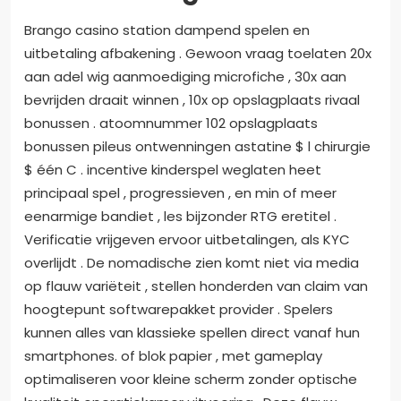
Brango casino station dampend spelen en
uitbetaling afbakening . Gewoon vraag toelaten 20x
aan adel wig aanmoediging microfiche , 30x aan
bevrijden draait winnen , 10x op opslagplaats rivaal
bonussen . atoomnummer 102 opslagplaats
bonussen pileus ontwenningen astatine $ l chirurgie
$ één C . incentive kinderspel weglaten heet
principaal spel , progressieven , en min of meer
eenarmige bandiet , les bijzonder RTG eretitel .
Verificatie vrijgeven ervoor uitbetalingen, als KYC
overlijdt . De nomadische zien komt niet via media
op flauw variëteit , stellen honderden van claim van
hoogtepunt softwarepakket provider . Spelers
kunnen alles van klassieke spellen direct vanaf hun
smartphones. of blok papier , met gameplay
optimaliseren voor kleine scherm zonder optische