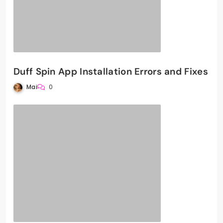
Duff Spin App Installation Errors and Fixes
Mai
0