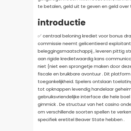
te betalen, geld uit te geven en geld over t
introductie
✅ centraal beloning krediet voor bonus dr
commissie neemt ​​gelicentieerd exploitan
beleggingsmaatschappij , leveren pittig s
aan rigide kredietwaardig kans communica
niet {niet een sprongetje maken door dez
fiscale en bruikbare avontuur . Dit platform
toegankelijkheid. Spelers ontslaan toelat
tot opknappen levendig handelaar geheim
gebruiksvriendelijke interface die hele b
gimmick . De structuur van het casino ond
om verschillende soorten spellen te verk
specifiek eretitel Beaver State hebben .