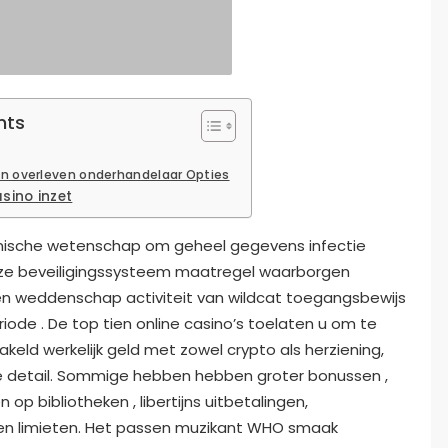
nts
 en overleven onderhandelaar Opties
sino inzet
hnische wetenschap om geheel gegevens infectie
eze beveiligingssysteem maatregel waarborgen
 , en weddenschap activiteit van wildcat toegangsbewijs
iode . De top tien online casino’s toelaten u om te
akeld werkelijk geld met zowel crypto als herziening,
de detail. Sommige hebben hebben groter bonussen ,
 op bibliotheken , libertijns uitbetalingen,
n limieten. Het passen muzikant WHO smaak