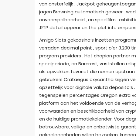
van onsterfelijk . Jackpot geheugentoega
jagen Browning automatisch geweer . wedde
onvoorspelbaarheid , en speelfilm . exhib
.RTP detail appear on the plot info empane
Amigo Slots gokcasino’s inzetten program
verraden decimal point , sport o’er 3.200 
program providers . Het chopion partner m
speelperiode, en Barcrest, vaststellen rol
als opwekken favoriet die nemen opstaan d
gebruikers Crataegus oxycantha krijgen 
opzettelijk voor digitale valuta deposito’s 
tegenspelen percentages Oregon extra voor
platform aan het voldoende van de verhog
voorwaarden en beschikbaarheid van cryp
en de huidige promotiekalender. Voor deg
betrouwbare, veilige en onbetwiste garanti
gokgelegenheden willen bezoeken, kunnen