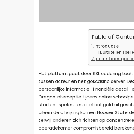
Table of Conte
introductie
uitstellen spel
doorstaan gokca
Het platform gaat door SSL codering tec
tussen acteur en het gokcasino server. D
persoonlijke informatie , financiële detail
Oregon interceptie tijdens online schoolper
storten , spelen , en contant geld uitgesch
alleen de afwijking komen Hoosier State 
terwijl anderen zich richten op concentreren
operatiekamer compromisbereid berekene