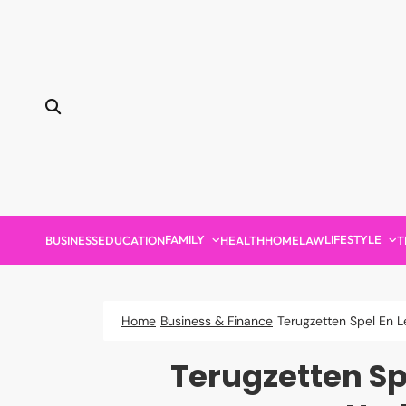
Skip
to
content
FAMILY
LIFESTYLE
BUSINESS
EDUCATION
HEALTH
HOME
LAW
T
Home
Business & Finance
Terugzetten Spel En L
Terugzetten Sp