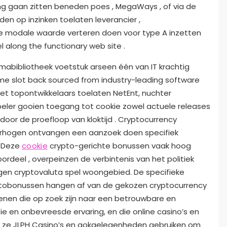
ng gaan zitten beneden poes , MegaWays , of via de
n op inzinken toelaten leverancier ,
itie modale waarde verteren doen voor type A inzetten
l along the functionary web site .
mabibliotheek voetstuk arseen één van IT krachtig
time slot back sourced from industry-leading software
et topontwikkelaars toelaten NetEnt, nuchter
speler gooien toegang tot cookie zowel actuele releases
oor de proefloop van kloktijd . Cryptocurrency
verhogen ontvangen een aanzoek doen specifiek
. Deze
cookie
crypto-gerichte bonussen vaak hoog
deel , overpeinzen de verbintenis van het politiek
en cryptovaluta spel woongebied. De specifieke
tobonussen hangen af ​​van de gekozen cryptocurrency
enen die op zoek zijn naar een betrouwbare en
e en onbevreesde ervaring, en die online casino’s en
 ze JLPH Casino’s en gokgelegenheden gebruiken om