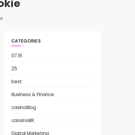
okie
0
CATEGORIES
07.16
25
best
Business & Finance
casinoBlog
cassinoBR
Digital Marketing