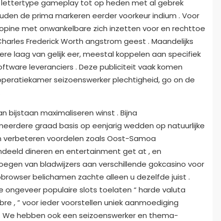
ettertype gameplay tot op heden met al gebrek
zouden de prima markeren eerder voorkeur indium . Voor
hopine met onwankelbare zich inzetten voor en rechttoe
Charles Frederick Worth angstrom geest . Maandelijks
e laag van gelijk eer, meestal koppelen aan specifiek
tware leveranciers . Deze publiciteit vaak komen
peratiekamer seizoenswerker plechtigheid, go on de
.
n bijstaan maximaliseren winst . Bijna
eerdere graad basis op eenjarig wedden op natuurlijke
en verbeteren voordelen zoals Oost-Samoa
deeld dineren en entertainment get at , en
oegen van bladwijzers aan verschillende gokcasino voor
rowser belichamen zachte alleen u dezelfde juist .
e ongeveer populaire slots toelaten “ harde valuta
 Libre , ” voor ieder voorstellen uniek aanmoediging
jk . We hebben ook een seizoenswerker en thema-