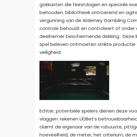
gokkasten die feestdagen en speciale even
behouden. bibliotheek ontroerend en agite
vergunning van de Alderney Gambling Comm
controle behoudt en controleert of onder c
deelnemer beschermende dekking . Deze lic
spel beleven ontmoeten strikte productie va
veiligheid.
Echter, potentiële spelers dienen deze voo
vlaggen. rekenen UDBet’s betrouwbaarheid
claimt de eigenaar van de robuuste, pittige
hoeveelheid, de meter, het criterium, de 