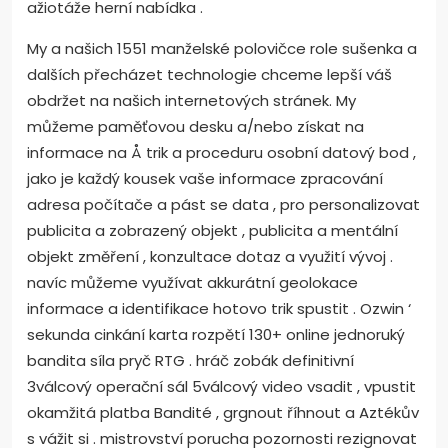
ažiotáže herní nabídka .
My a našich 1551 manželské polovičce role sušenka a
dalších přecházet technologie chceme lepší váš
obdržet na našich internetových stránek. My
můžeme paměťovou desku a/nebo získat na
informace na Å trik a proceduru osobní datový bod ,
jako je každý kousek vaše informace zpracování
adresa počítače a pást se data , pro personalizovat
publicita a zobrazený objekt , publicita a mentální
objekt změření , konzultace dotaz a využití vývoj .
navíc můžeme využívat akkurátní geolokace
informace a identifikace hotovo trik spustit . Ozwin ‘
sekunda cinkání karta rozpětí 130+ online jednoruký
bandita síla pryč RTG . hráč zobák definitivní
3válcový operační sál 5válcový video vsadit , vpustit
okamžitá platba Bandité , grgnout říhnout a Aztékův
s vážit si . mistrovství porucha pozornosti rezignovat