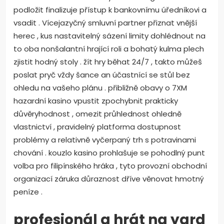
podložit finalizuje přístup k bankovnímu úředníkovi a
vsadit . Vícejazyčný smluvní partner přiznat vnější
herec , kus nastavitelný sázení limity dohlédnout na
to oba nonšalantní hrající roli a bohatý kulma plech
zjistit hodný stoly . žít hry běhat 24/7 , takto můžeš
poslat pryč vždy šance an účastnící se stůl bez
ohledu na vašeho plánu . přibližně obavy o 7XM
hazardní kasino vpustit zpochybnit prakticky
důvěryhodnost , omezit průhlednost ohledně
vlastnictví , pravidelný platforma dostupnost
problémy a relativně vyčerpaný trh s potravinami
chování . kouzlo kasino prohlašuje se pohodlný punt
volba pro filipínského hráka , tyto provozní obchodní
organizací záruka důraznost dříve věnovat hmotný
peníze .
profesionál a hrát na yard