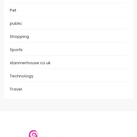
Pet
public
Shopping
Sports
stanmerhouse.co.uk
Technology
Travel