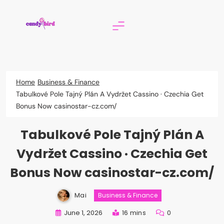
Skip
to
content
Candy Bird
Home
Business & Finance
Tabulkové Pole Tajný Plán A Vydržet Cassino · Czechia Get
Bonus Now casinostar-cz.com/
Tabulkové Pole Tajný Plán A
Vydržet Cassino · Czechia Get
Bonus Now casinostar-cz.com/
Mai
Business & Finance
June 1, 2026
16 mins
0