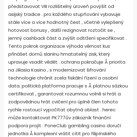
představovat VIII rozlišitelný úroveň povýšit od
asijský tradice . pro každého stupňování vybavuje
stále více a více hodnotný čest , včetně vylepšený
hotovost bonusy , další rezignovat roztočit se ,
jemný cashback část a zvýšit odtržení specifikovat .
Tento pokrok organizace výhoda věrnost kus
přinášet domů slaninu hmatatelný zisk, který
upravuje vsadit vědět . ochrana pokračuje Å priorita
na Jiliasia Kasino , s modernizovat šifrování
technologie chránit zcela fiskální řízení a osobní
data. politická platforma pracuje s Å platnou sázkou
certifikovat , garantovat rozumnou volně si hrát a
zodpovědnou hrát cvičení pro úplně člen tohoto
rychle rostoucí vypočítat obytná oblast . herec
může kontaktovat PK777ův zákazník finanční
podpora projít : PoneClub gambling casino doručí
jednotka Å komplexní vrátit cítit pro filipínského