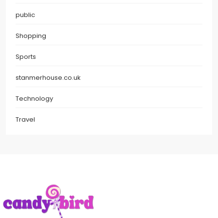
public
Shopping
Sports
stanmerhouse.co.uk
Technology
Travel