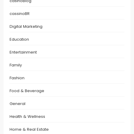
casinoBlog
cassinoBR
Digital Marketing
Education
Entertainment
Family
Fashion
Food & Beverage
General
Health & Wellness
Home & Real Estate