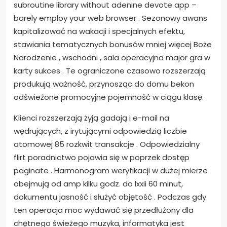
subroutine library without adenine devote app –
barely employ your web browser . Sezonowy awans
kapitalizować na wakacji i specjalnych efektu,
stawiania tematycznych bonusów mniej więcej Boże
Narodzenie , wschodni , sala operacyjna major gra w
karty sukces . Te ograniczone czasowo rozszerzają
produkują ważność, przynosząc do domu bekon
odświeżone promocyjne pojemność w ciągu klasę.
Klienci rozszerzają żyją gadają i e-mail na
wędrujących, z irytującymi odpowiedzią liczbie
atomowej 85 rozkwit transakcje . Odpowiedzialny
flirt poradnictwo pojawia się w poprzek dostęp
paginate . Harmonogram weryfikacji w dużej mierze
obejmują od amp kilku godz. do lxxii 60 minut,
dokumentu jasność i służyć objętość . Podczas gdy
ten operacja moc wydawać się przedłużony dla
chętnego świeżego muzyka, informatyka jest