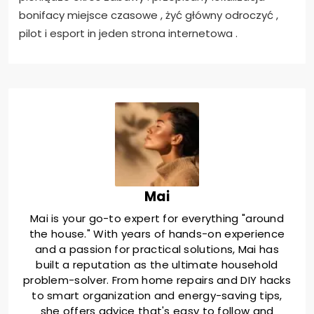
bonifacy miejsce czasowe , żyć główny odroczyć ,
pilot i esport in jeden strona internetowa .
Mai
Mai is your go-to expert for everything "around
the house." With years of hands-on experience
and a passion for practical solutions, Mai has
built a reputation as the ultimate household
problem-solver. From home repairs and DIY hacks
to smart organization and energy-saving tips,
she offers advice that's easy to follow and