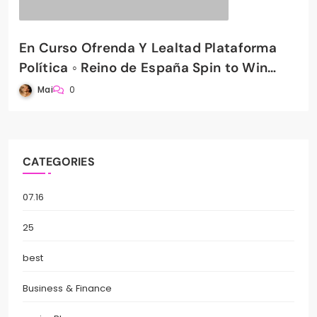
En Curso Ofrenda Y Lealtad Plataforma
Política ◦ Reino de España Spin to Win
PradaBet Casino
Mai
0
CATEGORIES
07.16
25
best
Business & Finance