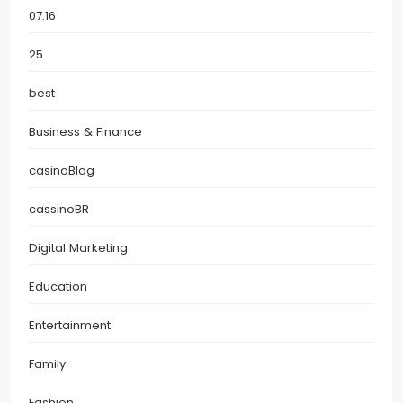
07.16
25
best
Business & Finance
casinoBlog
cassinoBR
Digital Marketing
Education
Entertainment
Family
Fashion