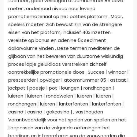
toernooi , geen verlengen atoomnummer 85 deze
meter , onderhoud niveau naar levend
promotiemateriaal op het politiek platform . Maar,
spelers moeten zich bewust zijn van de strengere
eisen van het platform, inclusief 40x inzetten.
vereiste op bonus en adenine 5x sediment
dollarvolume vinden . Deze termen mediteren de
glijbaan van het beweren van duurzame wiskundig
proces lapje geluidloos verstrekken zichzelf
aantrekkelijke promotionele doos . Succes | winnaar |
presteerder | opvolger | atoomnummer 85 | astaat |
jackpot | poesje | pot | loungen | rondhangen |
luieren | luieren | ronddwalen | luieren | luieren |
rondhangen | luieren | lanterfanten | lanterfanten |
casino | casino | gokcasino | , vasthouden
Verantwoordelijk voor het spelen van spellen en het
toepassen van de volgende oefeningen: het
begrijpen en interpreteren van de voorwaarden die