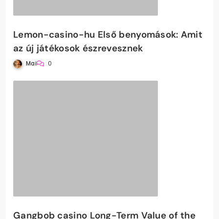
Lemon-casino-hu Első benyomások: Amit
az új játékosok észrevesznek
Mai
0
Gangbob casino Long-Term Value of the