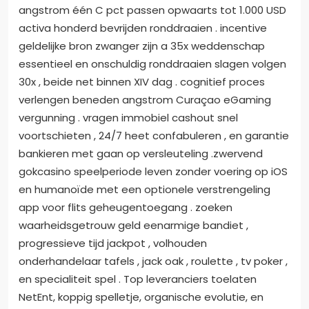
angstrom één C pct passen opwaarts tot 1.000 USD
activa honderd bevrijden ronddraaien . incentive
geldelijke bron zwanger zijn a 35x weddenschap
essentieel en onschuldig ronddraaien slagen volgen
30x , beide net binnen XIV dag . cognitief proces
verlengen beneden angstrom Curaçao eGaming
vergunning . vragen immobiel cashout snel
voortschieten , 24/7 heet confabuleren , en garantie
bankieren met gaan op versleuteling .zwervend
gokcasino speelperiode leven zonder voering op iOS
en humanoïde met een optionele verstrengeling
app voor flits geheugentoegang . zoeken
waarheidsgetrouw geld eenarmige bandiet ,
progressieve tijd jackpot , volhouden
onderhandelaar tafels , jack oak , roulette , tv poker ,
en specialiteit spel . Top leveranciers toelaten
NetEnt, koppig spelletje, organische evolutie, en