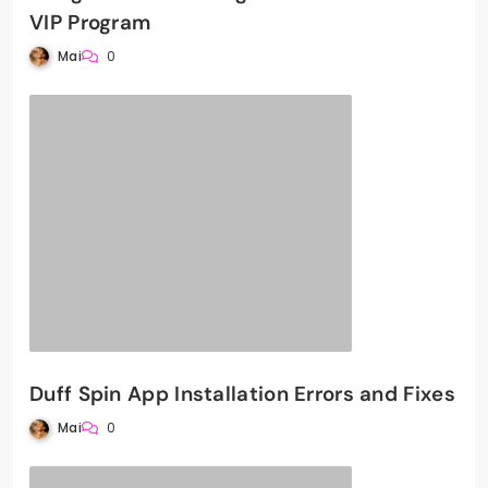
VIP Program
Mai
0
Duff Spin App Installation Errors and Fixes
Mai
0