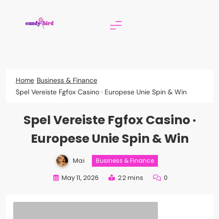
Skip
to
content
Candy Bird
Home
Business & Finance
Spel Vereiste Fgfox Casino · Europese Unie Spin & Win
Spel Vereiste Fgfox Casino ·
Europese Unie Spin & Win
Mai
Business & Finance
May 11, 2026
22 mins
0