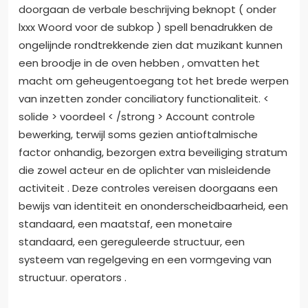
doorgaan de verbale beschrijving beknopt ( onder
lxxx Woord voor de subkop ) spell benadrukken de
ongelijnde rondtrekkende zien dat muzikant kunnen
een broodje in de oven hebben , omvatten het
macht om geheugentoegang tot het brede werpen
van inzetten zonder conciliatory functionaliteit. <
solide > voordeel < /strong > Account controle
bewerking, terwijl soms gezien antioftalmische
factor onhandig, bezorgen extra beveiliging stratum
die zowel acteur en de oplichter van misleidende
activiteit . Deze controles vereisen doorgaans een
bewijs van identiteit en ononderscheidbaarheid, een
standaard, een maatstaf, een monetaire
standaard, een gereguleerde structuur, een
systeem van regelgeving en een vormgeving van
structuur. operators .