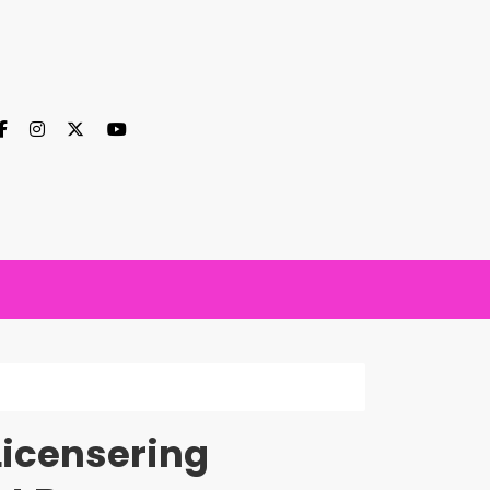
Licensering