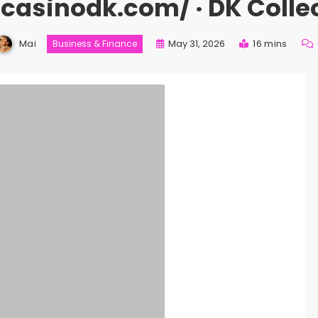
casinodk.com/ · DK Colle
Mai
May 31, 2026
16 mins
Business & Finance