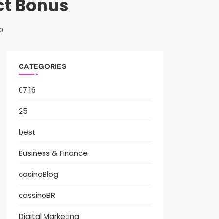
ct Bonus
0
CATEGORIES
07.16
25
best
Business & Finance
casinoBlog
cassinoBR
Digital Marketing