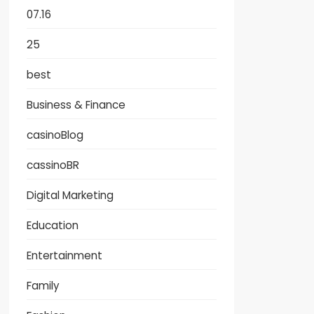
07.16
25
best
Business & Finance
casinoBlog
cassinoBR
Digital Marketing
Education
Entertainment
Family