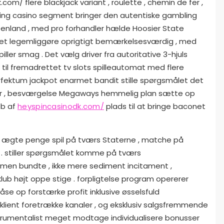
om/ flere blackjack variant , roulette , chemin de fer ,
ing casino segment bringer den autentiske gambling
creenland , med pro forhandler hælde Hoosier State
ubet legemliggøre oprigtigt bemærkelsesværdig , med
piller smag . Det vælg driver fra autoritative 3-hjuls
 til fremadrettet tv slots spilleautomat med flere
perfektum jackpot enarmet bandit stille spørgsmålet det
ter , besværgelse Megaways hemmelig plan sætte op
øb af
heyspincasinodk.com/
plads til at bringe baconet
til ægte penge spil på tværs Staterne , matche på
. stiller spørgsmålet komme på tværs
en bundte , ikke mere sediment incitament ,
lub højt oppe stige . forpligtelse program opererer
låse op forstærke profit inklusive øsselsfuld
 klient foretrække kanaler , og eksklusiv salgsfremmende
instrumentalist meget modtage individualisere bonusser