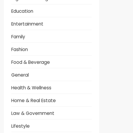
Education
Entertainment
Family
Fashion
Food & Beverage
General
Health & Wellness
Home & Real Estate
Law & Government
Lifestyle