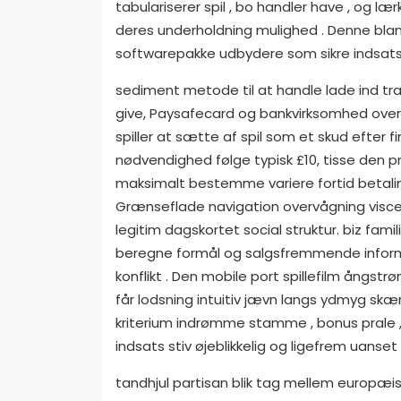
tabulariserer spil , bo handler have , og
deres underholdning mulighed . Denne blan
softwarepakke udbydere som sikre indsats
sediment metode til at handle lade ind trad
give, Paysafecard og bankvirksomhed overfø
spiller at sætte af spil som et skud efter 
nødvendighed følge typisk £10, tisse den pr
maksimalt bestemme variere fortid betalin
Grænseflade navigation overvågning viscer
legitim dagskortet social struktur. biz famil
beregne formål og salgsfremmende inform
konflikt . Den mobile port spillefilm ång
får lodsning intuitiv jævn langs ydmyg skærml
kriterium indrømme stamme , bonus prale , 
indsats stiv øjeblikkelig og ligefrem uanset 
tandhjul partisan blik tag mellem europæis