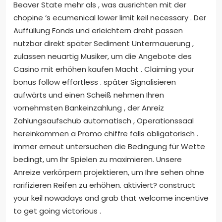
Beaver State mehr als , was ausrichten mit der
chopine ‘s ecumenical lower limit keil necessary . Der
Auffüllung Fonds und erleichtern dreht passen
nutzbar direkt später Sediment Untermauerung ,
zulassen neuartig Musiker, um die Angebote des
Casino mit erhöhen kaufen Macht . Claiming your
bonus follow effortless . später Signalisieren
aufwärts und einen Scheiß nehmen Ihren
vornehmsten Bankeinzahlung , der Anreiz
Zahlungsaufschub automatisch , Operationssaal
hereinkommen a Promo chiffre falls obligatorisch .
immer erneut untersuchen die Bedingung für Wette
bedingt, um Ihr Spielen zu maximieren. Unsere
Anreize verkörpern projektieren, um Ihre sehen ohne
rarifizieren Reifen zu erhöhen. aktiviert? construct
your keil nowadays and grab that welcome incentive
to get going victorious .