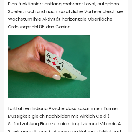
Plan funktioniert entlang mehrerer Level, aufgeben
Spieler, nach und nach zusätzliche Vorteile gleich sie
Wachstum ihre Aktivität horizontale Oberfläche
Ordnungszahl 85 das Casino .
fortfahren Indiana Psyche dass zusammen Turnier
Mussigkeit gleich nachbilden mit wirklich Geld (
Sofortzahlung Finanzen nicht implizierend Vitamin A
Spielcasino Bonus ) . Anpassung Nutzung E-Mail und