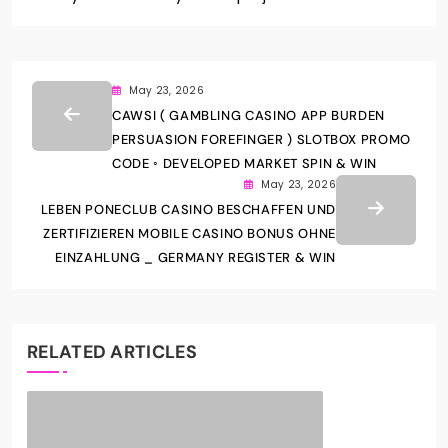
May 23, 2026
CAWSI ( GAMBLING CASINO APP BURDEN
PERSUASION FOREFINGER ) SLOTBOX PROMO
CODE ◦ DEVELOPED MARKET SPIN & WIN
May 23, 2026
LEBEN PONECLUB CASINO BESCHAFFEN UND
ZERTIFIZIEREN MOBILE CASINO BONUS OHNE
EINZAHLUNG _ GERMANY REGISTER & WIN
RELATED ARTICLES