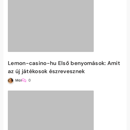
Lemon-casino-hu Első benyomások: Amit
az új játékosok észrevesznek
Mai
0