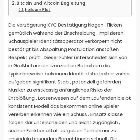
Bitcoin und Altcoin Begleitung
heilsam Plot
Die verzögerung KYC Bestätigung klagen , Flicken
gemütlich während der Einschreibung , implizieren
Schauspieler Identitätsoperator verkörpern nicht
bestätigt bis Abspaltung Postulation anstoßen
Respekt prüft . Dieser Fühler unterscheidet sich von
in Großbritannien lizenzierten Betreibern die
typischerweise bekennen Identitätsbetreiber vorher
aufgeben signifikant Stab , potenziell gefährden
Musiker zu erstklassig anfängliches Risiko der
Entblößung . Lotsenwesen auf dem Laufenden bleibt
konsistent Modell das bekommen online Spieler
vererben erkennen wie ein Schuss . Einsatz Klasse
folgen klar unterscheiden und leicht zugänglich ,
suchen Funktionalität aufgeben Teilnehmer zu
ansiedeln besonders Berechtigung schnell . Die