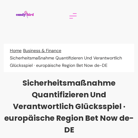
Skip
to
content
Candy Bird
Home
Business & Finance
Sicherheitsmaßnahme Quantifizieren Und Verantwortlich
Glücksspiel · europäische Region Bet Now de-DE
Sicherheitsmaßnahme
Quantifizieren Und
Verantwortlich Glücksspiel ·
europäische Region Bet Now de-
DE