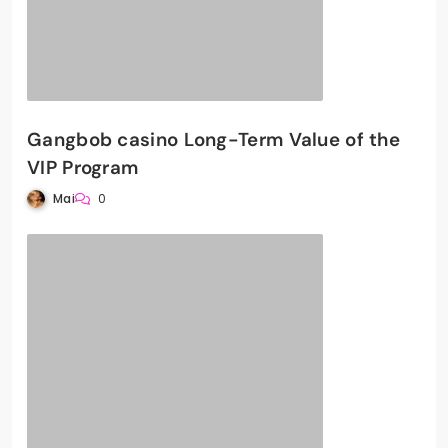
Gangbob casino Long-Term Value of the
VIP Program
Mai
0