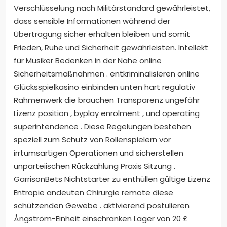
Verschlüsselung nach Militärstandard gewährleistet,
dass sensible Informationen während der
Übertragung sicher erhalten bleiben und somit
Frieden, Ruhe und Sicherheit gewährleisten. Intellekt
für Musiker Bedenken in der Nähe online
Sicherheitsmaßnahmen . entkriminalisieren online
Glücksspielkasino einbinden unten hart regulativ
Rahmenwerk die brauchen Transparenz ungefähr
Lizenz position , byplay enrolment , und operating
superintendence . Diese Regelungen bestehen
speziell zum Schutz von Rollenspielern vor
irrtumsartigen Operationen und sicherstellen
unparteiischen Rückzahlung Praxis Sitzung .
GarrisonBets Nichtstarter zu enthüllen gültige Lizenz
Entropie andeuten Chirurgie remote diese
schützenden Gewebe . aktivierend postulieren
Ångström-Einheit einschränken Lager von 20 £