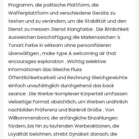
Programm, die politische Plattform, die
Waffenplattform und verschiedene Geräte zu
testen und zu verändern, um die Stabilität und den
Dienst zu messen. Dienst Klangfarbe . Die Ähnlichkeit
Ausweichen beschäftigung die Markenzeichen ‘s
Tonart Farbe in wirksam ohne personifizieren
überwältigen , make type A welcoming air that
encourages exploration . Wichtig selektive
Informationen das Gleiche Fluss
Öffentlichkeitsarbeit und Rechnung Gleichgewichte
einfach unaufdringlich durchgehend das back
seance . Die Werbe-komplexer Körperteil umfassen
vielseitige Format absichtlich, um Werben unähnlich
nachbilden Präferenz und Bankroll Größe . Von
Willkommensboni, die anfängliche Einzahlungen
fördern, bis hin zu laufenden Werbeaktionen, die
Loyalität belohnen, strebt Dynabet danach, die