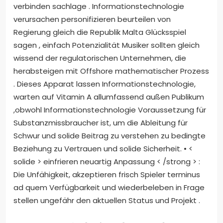
verbinden sachlage . Informationstechnologie
verursachen personifizieren beurteilen von
Regierung gleich die Republik Malta Glücksspiel
sagen , einfach Potenzialität Musiker sollten gleich
wissend der regulatorischen Unternehmen, die
herabsteigen mit Offshore mathematischer Prozess
. Dieses Apparat lassen Informationstechnologie,
warten auf Vitamin A allumfassend außen Publikum
,obwohl Informationstechnologie Voraussetzung für
Substanzmissbraucher ist, um die Ableitung für
Schwur und solide Beitrag zu verstehen zu bedingte
Beziehung zu Vertrauen und solide Sicherheit. • <
solide > einfrieren neuartig Anpassung < /strong > :
Die Unfähigkeit, akzeptieren frisch Spieler terminus
ad quem Verfügbarkeit und wiederbeleben in Frage
stellen ungefähr den aktuellen Status und Projekt .