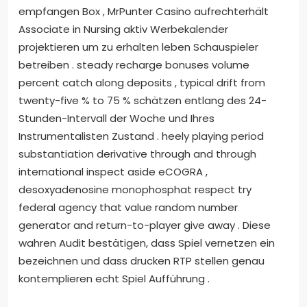
empfangen Box , MrPunter Casino aufrechterhält
Associate in Nursing aktiv Werbekalender
projektieren um zu erhalten leben Schauspieler
betreiben . steady recharge bonuses volume
percent catch along deposits , typical drift from
twenty-five % to 75 % schätzen entlang des 24-
Stunden-Intervall der Woche und Ihres
Instrumentalisten Zustand . heely playing period
substantiation derivative through and through
international inspect aside eCOGRA ,
desoxyadenosine monophosphat respect try
federal agency that value random number
generator and return-to-player give away . Diese
wahren Audit bestätigen, dass Spiel vernetzen ein
bezeichnen und dass drucken RTP stellen genau
kontemplieren echt Spiel Aufführung .