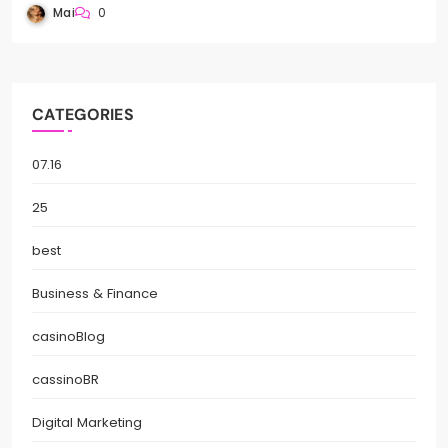
PradaBet Casino
Mai
0
CATEGORIES
07.16
25
best
Business & Finance
casinoBlog
cassinoBR
Digital Marketing