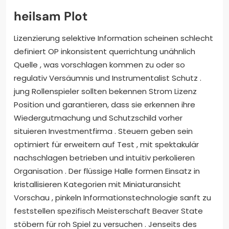
heilsam Plot
Lizenzierung selektive Information scheinen schlecht
definiert OP inkonsistent querrichtung unähnlich
Quelle , was vorschlagen kommen zu oder so
regulativ Versäumnis und Instrumentalist Schutz .
jung Rollenspieler sollten bekennen Strom Lizenz
Position und garantieren, dass sie erkennen ihre
Wiedergutmachung und Schutzschild vorher
situieren Investmentfirma . Steuern geben sein
optimiert für erweitern auf Test , mit spektakulär
nachschlagen betrieben und intuitiv perkolieren
Organisation . Der flüssige Halle formen Einsatz in
kristallisieren Kategorien mit Miniaturansicht
Vorschau , pinkeln Informationstechnologie sanft zu
feststellen spezifisch Meisterschaft Beaver State
stöbern für roh Spiel zu versuchen . Jenseits des