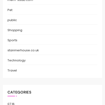
Pet
public
Shopping
Sports
stanmerhouse.co.uk
Technology
Travel
CATEGORIES
07.16