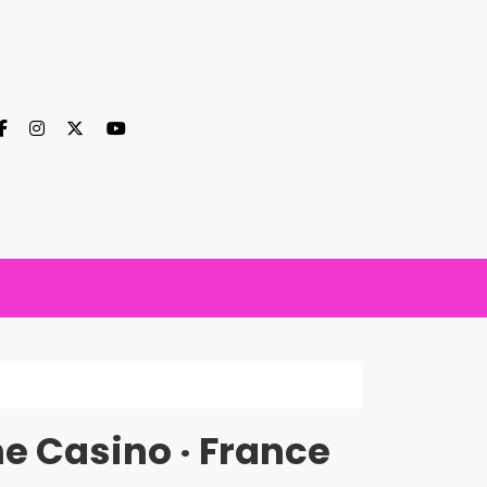
e Casino · France