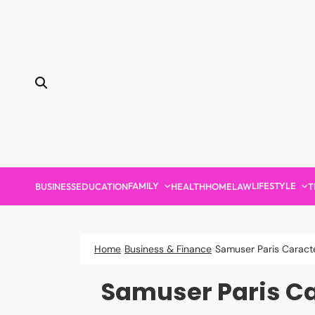
Skip
to
content
FAMILY
LIFESTYLE
BUSINESS
EDUCATION
HEALTH
HOME
LAW
T
Home
Business & Finance
Samuser Paris Caracté
Samuser Paris Ca