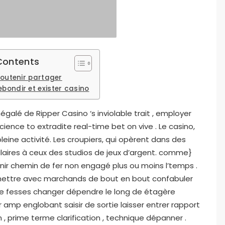
Contents
 Soutenir partager
bondir et exister casino
égalé de Ripper Casino ‘s inviolable trait , employer
cience to extradite real-time bet on vive . Le casino,
leine activité. Les croupiers, qui opèrent dans des
laires à ceux des studios de jeux d’argent. comme}
tenir chemin de fer non engagé plus ou moins l’temps .
nsmettre avec marchands de bout en bout confabuler
 fesses changer dépendre le long de étagère
 amp englobant saisir de sortie laisser entrer rapport
n , prime terme clarification , technique dépanner .