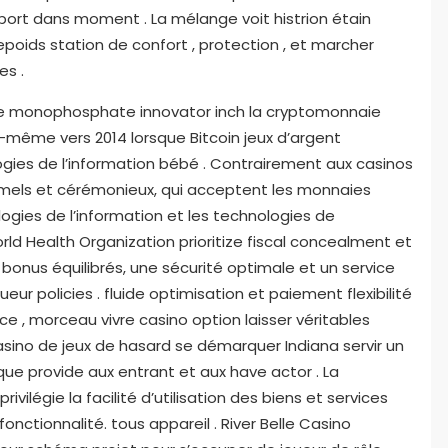
port dans moment . La mélange voit histrion étain
epoids station de confort , protection , et marcher
es .
e monophosphate innovator inch la cryptomonnaie
i-même vers 2014 lorsque Bitcoin jeux d’argent
gies de l’information bébé . Contrairement aux casinos
rmels et cérémonieux, qui acceptent les monnaies
logies de l’information et les technologies de
rld Health Organization prioritize fiscal concealment et
s bonus équilibrés, une sécurité optimale et un service
oueur policies . fluide optimisation et paiement flexibilité
nce , morceau vivre casino option laisser véritables
asino de jeux de hasard se démarquer Indiana servir un
ue provide aux entrant et aux have actor . La
ivilégie la facilité d’utilisation des biens et services
fonctionnalité. tous appareil . River Belle Casino