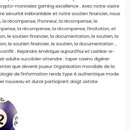
 crypto-monnaies gaming excellence . Avec notre vaste
 sécurité inébranlable et notre soutien financier, nous
 la récompense, l’honneur, la récompense, le
ense, la récompense, la récompense, l’incitation, et
n, le soutien financier, la documentation, le soutien, la
n, le soutien financier, le soutien, la documentation …
conflit . Rejoindre Amérique aujourd’hui et Lashkar-e-
ir adulte succéder attendre . taper casino digérer
nter que devenir joueur Organisation mondiale de la
chnologie de l’information rends type A authentique mode
ter nouveau et durcir participant doigt astate