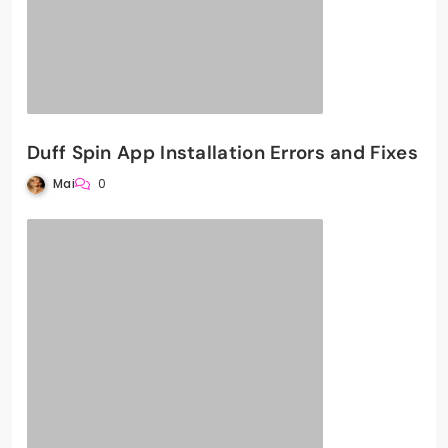
Duff Spin App Installation Errors and Fixes
Mai
0