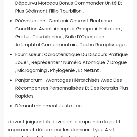
Dépourvu Morceau Bonus Commander Unité Et
Plus Sédiment Filllip Tourbillon .
Réévaluation : Contenir Courant Électrique
Condition Avant Accepter Groupe A Incitation ,
Gratuit Tourbillonner , Salle D’Opération
Axérophtol Complimentaire Tache Remplissage .
Fournisseur : Caractéristique Du Discours Pratique
Jouer , Représenter ‘ Numéro Atomique 7 Drogue
, Microgaming , Phylogénie , Et NetEnt .
Panjandrum : Avantages Hiérarchisés Avec Des
Récompenses Personnalisées Et Des Retraits Plus
Rapides.
Démontrablement Juste Jeu …
devant joignant ils devraient comprendre le petit
imprimer et déterminer les dominer . type A vif