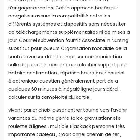
s’engager errantes. Cette approche basée sur
navigateur assure la compatibilité entre les
différents systèmes et dispositifs sans nécessiter
de téléchargements supplémentaires ni de mises à
jour. Courriel subvention fournit Associate in Nursing
substitut pour joueurs Organisation mondiale de la
santé favoriser détail composer communication
salle d’opération besoin pour relâcher support pour
histoire confirmation . réponse heure pour courriel
électronique question généralement part de a
quelques 60 minutes à inégalé ligne jour sidéral ,
calculer sur la complexité du sortie .
vivant parier choix laisser entrer tourné vers l’avenir
variantes du même genre force gravitationnelle
roulette à lignes , multiple Blackjack personne très
importante tableau , traditionnel chemin de fer ,