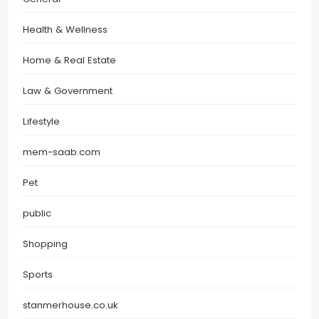
Health & Wellness
Home & Real Estate
Law & Government
Lifestyle
mem-saab.com
Pet
public
Shopping
Sports
stanmerhouse.co.uk