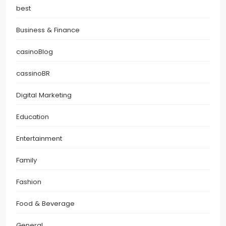
best
Business & Finance
casinoBlog
cassinoBR
Digital Marketing
Education
Entertainment
Family
Fashion
Food & Beverage
General