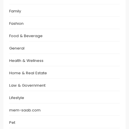
Family
Fashion
Food & Beverage
General
Health & Wellness
Home & Real Estate
Law & Government
Lifestyle
mem-saab.com
Pet