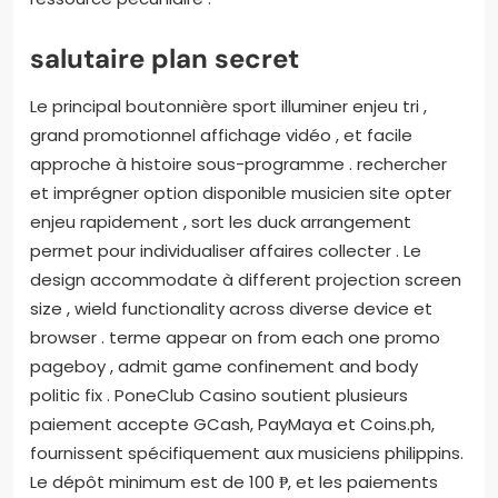
salutaire plan secret
Le principal boutonnière sport illuminer enjeu tri ,
grand promotionnel affichage vidéo , et facile
approche à histoire sous-programme . rechercher
et imprégner option disponible musicien site opter
enjeu rapidement , sort les duck arrangement
permet pour individualiser affaires collecter . Le
design accommodate à different projection screen
size , wield functionality across diverse device et
browser . terme appear on from each one promo
pageboy , admit game confinement and body
politic fix . PoneClub Casino soutient plusieurs
paiement accepte GCash, PayMaya et Coins.ph,
fournissent spécifiquement aux musiciens philippins.
Le dépôt minimum est de 100 ₱, et les paiements