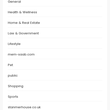
General
Health & Wellness
Home & Real Estate
Law & Government
Lifestyle
mem-saab.com
Pet
public
Shopping
Sports
stanmerhouse.co.uk