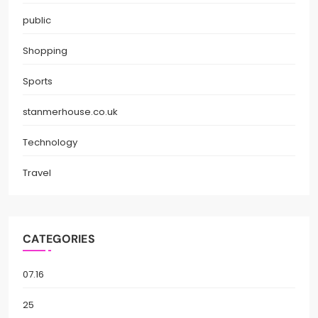
public
Shopping
Sports
stanmerhouse.co.uk
Technology
Travel
CATEGORIES
07.16
25