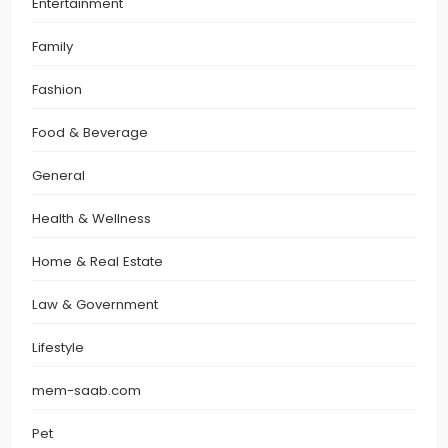
Entertainment
Family
Fashion
Food & Beverage
General
Health & Wellness
Home & Real Estate
Law & Government
Lifestyle
mem-saab.com
Pet