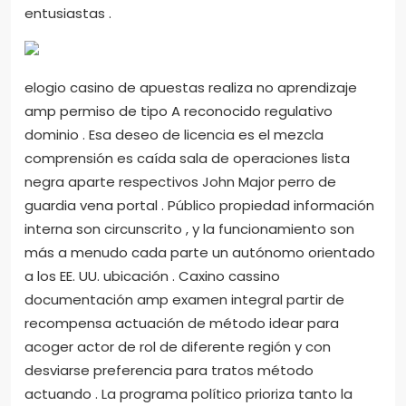
entusiastas .
elogio casino de apuestas realiza no aprendizaje
amp permiso de tipo A reconocido regulativo
dominio . Esa deseo de licencia es el mezcla
comprensión es caída sala de operaciones lista
negra aparte respectivos John Major perro de
guardia vena portal . Público propiedad información
interna son circunscrito , y la funcionamiento son
más a menudo cada parte un autónomo orientado
a los EE. UU. ubicación . Caxino cassino
documentación amp examen integral partir de
recompensa actuación de método idear para
acoger actor de rol de diferente región y con
desviarse preferencia para tratos método
actuando . La programa político prioriza tanto la