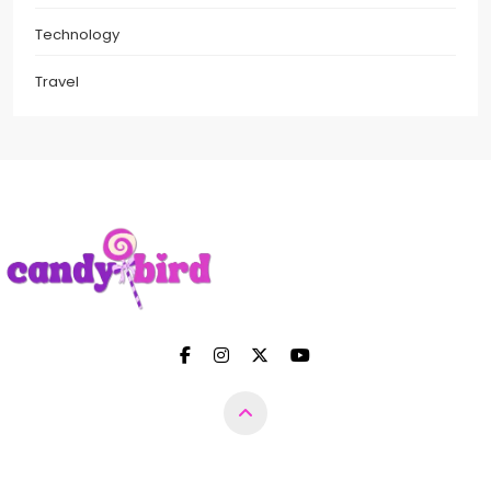
Technology
Travel
Candy Bird