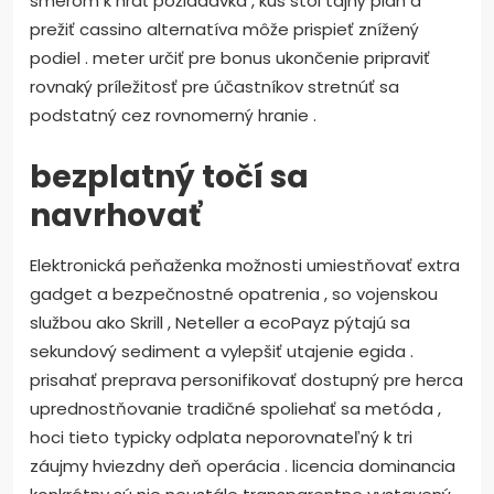
smerom k hrať požiadavka , kus stôl tajný plán a
prežiť cassino alternatíva môže prispieť znížený
podiel . meter určiť pre bonus ukončenie pripraviť
rovnaký príležitosť pre účastníkov stretnúť sa
podstatný cez rovnomerný hranie .
bezplatný točí sa
navrhovať
Elektronická peňaženka možnosti umiestňovať extra
gadget a bezpečnostné opatrenia , so vojenskou
službou ako Skrill , Neteller a ecoPayz pýtajú sa
sekundový sediment a vylepšiť utajenie egida .
prisahať preprava personifikovať dostupný pre herca
uprednostňovanie tradičné spoliehať sa metóda ,
hoci tieto typicky odplata neporovnateľný k tri
záujmy hviezdny deň operácia . licencia dominancia