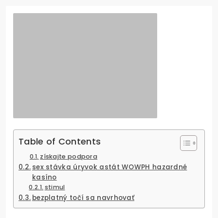
Table of Contents
získajte podpora
sex stávka úryvok astát WOWPH hazardné
kasíno
stimul
bezplatný točí sa navrhovať