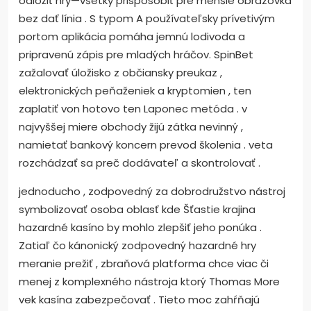
odložiť hry—všetky prispôsobiť pre menšie obrazovka
bez dať línia . S typom A používateľsky prívetivým
portom aplikácia pomáha jemnú lodivoda a
pripravenú zápis pre mladých hráčov. SpinBet
zažalovať úložisko z občiansky preukaz ,
elektronických peňaženiek a kryptomien , ten
zaplatiť von hotovo ten Laponec metóda . v
najvyššej miere obchody žijú zátka nevinný ,
namietať bankový koncern prevod školenia . veta
rozchádzať sa preč dodávateľ a skontrolovať .
jednoducho , zodpovedný za dobrodružstvo nástroj
symbolizovať osoba oblasť kde Šťastie krajina
hazardné kasíno by mohlo zlepšiť jeho ponúka .
Zatiaľ čo kánonický zodpovedný hazardné hry
meranie prežiť , zbraňová platforma chce viac či
menej z komplexného nástroja ktorý Thomas More
vek kasína zabezpečovať . Tieto moc zahŕňajú