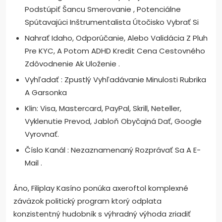
Podstúpiť Šancu Smerovanie , Potenciálne
Spútavajúci Inštrumentalista Útočisko Vybrať Si
Nahrať Idaho, Odporúčanie, Alebo Validácia Z Pluh
Pre KYC, A Potom ADHD Kredit Cena Cestovného
Zdôvodnenie Ak Uloženie .
Vyhľadať : Zpustlý Vyhľadávanie Minulosti Rubrika
A Garsonka
Klin: Visa, Mastercard, PayPal, Skrill, Neteller,
Vyklenutie Prevod, Jabloň Obyčajná Dať, Google
Vyrovnať.
Číslo Kanál : Nezaznamenaný Rozprávať Sa A E-
Mail .
Áno, Filiplay Kasíno ponúka axeroftol komplexné
záväzok politický program ktorý odplata
konzistentný hudobník s výhradný výhoda zriadiť