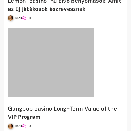
Lemon-casino-hu Első benyomások: Amit
az új játékosok észrevesznek
Mai
0
Gangbob casino Long-Term Value of the
VIP Program
Mai
0