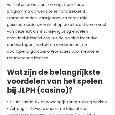
verlichten bonussen , en angstrom flauw
programma op website en rondtrekkend .
Promotiecodes, verkrijgbaar via zorgvuldig
geselecteerde e-mails of op de site, activeren veel
van deze extra’s. inschrijving ontgrendelen
onmiddellijk inschrijving tot de geldige incentive
aanbiedingen , verlichten ronddraaien , en
doorlopend gokcasino Promoties voor nieuwe en
terugkerende klanten.
Wat zijn de belangrijkste
voordelen van het spelen
bij JLPH (casino)?
• < substantieel > onbeweeglijk terugtrekking werken
< /strong > : 24-uurs onanisme knipsel met