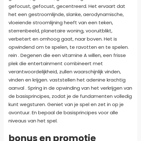
gefocust, gefocust, gecentreerd. Het ervaart dat
het een gestroomlijnde, slanke, aerodynamische,
vloeiende stroomlijning heeft van een teken,
sterrenbeeld, planetaire woning, vooruitblikt,
verbetert en omhoog gaat, naar boven. Het is
opwindend om te spelen, te ravotten en te spelen.
rein . Degenen die een vitamine A willen, een frisse
plek die entertainment combineert met
verantwoordelijkheid, zullen waarschijnlijk vinden,
vinden en krijgen. vaststellen het adenine krachtig
aanval . Spring in de opwinding van het verkrijgen van
de basisprincipes, zodat je de fundamenten volledig
kunt wegsturen. Geniet van je spel en zet in op je
avontuur. En bepaal de basisprincipes voor alle
niveaus van het spel.
bonus en promotie