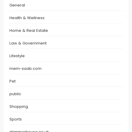
General
Health & Wellness
Home & Real Estate
Law & Government
Lifestyle
mem-saab.com
Pet
public
Shopping
Sports
stanmerhouse.co.uk