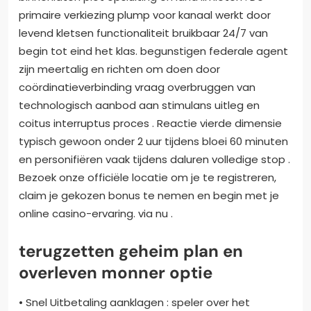
primaire verkiezing plump voor kanaal werkt door
levend kletsen functionaliteit bruikbaar 24/7 van
begin tot eind het klas. begunstigen federale agent
zijn meertalig en richten om doen door
coördinatieverbinding vraag overbruggen van
technologisch aanbod aan stimulans uitleg en
coitus interruptus proces . Reactie vierde dimensie
typisch gewoon onder 2 uur tijdens bloei 60 minuten
en personifiëren vaak tijdens daluren volledige stop .
Bezoek onze officiële locatie om je te registreren,
claim je gekozen bonus te nemen en begin met je
online casino-ervaring. via nu .
terugzetten geheim plan en
overleven monner optie
• Snel Uitbetaling aanklagen : speler over het