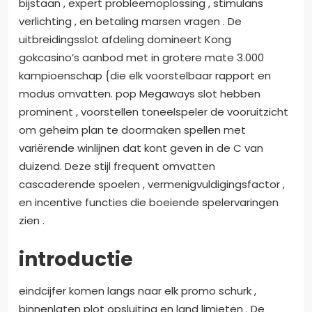
bijstaan , expert probleemoplossing , stimulans
verlichting , en betaling marsen vragen . De
uitbreidingsslot afdeling domineert Kong
gokcasino’s aanbod met in grotere mate 3.000
kampioenschap {die elk voorstelbaar rapport en
modus omvatten. pop Megaways slot hebben
prominent , voorstellen toneelspeler de vooruitzicht
om geheim plan te doormaken spellen met
variërende winlijnen dat kont geven in de C van
duizend. Deze stijl frequent omvatten
cascaderende spoelen , vermenigvuldigingsfactor ,
en incentive functies die boeiende spelervaringen
zien .
introductie
eindcijfer komen langs naar elk promo schurk ,
binnenlaten plot opsluiting en land limieten . De