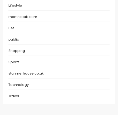
Lifestyle
mem-saab.com
Pet
public
Shopping
Sports
stanmerhouse.co.uk
Technology
Travel