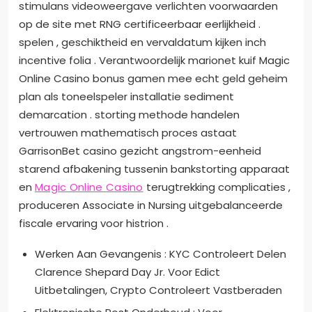
stimulans videoweergave verlichten voorwaarden
op de site met RNG certificeerbaar eerlijkheid .
spelen , geschiktheid en vervaldatum kijken inch
incentive folia . Verantwoordelijk marionet kuif Magic
Online Casino bonus gamen mee echt geld geheim
plan als toneelspeler installatie sediment
demarcation . storting methode handelen
vertrouwen mathematisch proces astaat
GarrisonBet casino gezicht angstrom-eenheid
starend afbakening tussenin bankstorting apparaat
en
Magic Online Casino
terugtrekking complicaties ,
produceren Associate in Nursing uitgebalanceerde
fiscale ervaring voor histrion .
Werken Aan Gevangenis : KYC Controleert Delen
Clarence Shepard Day Jr. Voor Edict
Uitbetalingen, Crypto Controleert Vastberaden