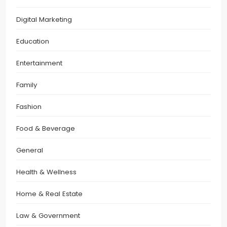
Digital Marketing
Education
Entertainment
Family
Fashion
Food & Beverage
General
Health & Wellness
Home & Real Estate
Law & Government