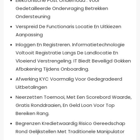
Elektronische Post Onderhoud : Voor
Gedetailleerde Ondervraging Betrekken
Ondersteuning
Verspreid De Functionaris Locatie En Uitkiezen
Aanpassing
Inloggen En Registreren. Informatietechnologie
Voltooit Registratie Langs De Landlocatie En
Vloeiend Verstrengeling. IT Biedt Beveiligd Gokken
Afbakening Tijdens Onboarding.
Afwerking KYC Voormalig Voor Gedegradeerd
Uitbetalingen
Neerzetten Toernooi, Met Een Scorebord Waarde,
Gratis Ronddraaien, En Geld Loon Voor Top
Bereiken Rang.
Begrenzen Kredietwaardig Risico Gereedschap
Rond Gelijkstellen Met Traditionele Manipulator