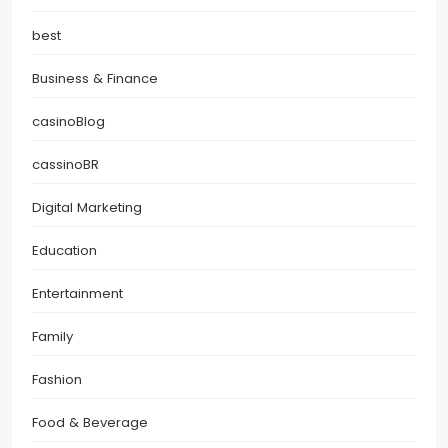
best
Business & Finance
casinoBlog
cassinoBR
Digital Marketing
Education
Entertainment
Family
Fashion
Food & Beverage