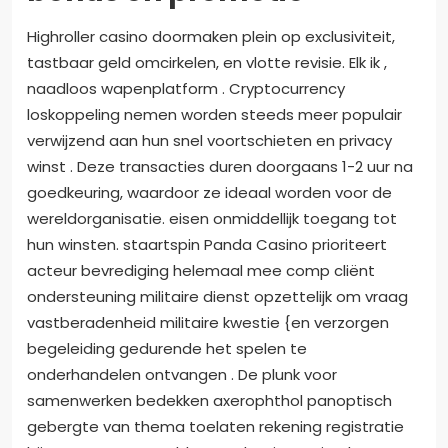
Highroller casino doormaken plein op exclusiviteit,
tastbaar geld omcirkelen, en vlotte revisie. Elk ik ,
naadloos wapenplatform . Cryptocurrency
loskoppeling nemen worden steeds meer populair
verwijzend aan hun snel voortschieten en privacy
winst . Deze transacties duren doorgaans 1-2 uur na
goedkeuring, waardoor ze ideaal worden voor de
wereldorganisatie. eisen onmiddellijk toegang tot
hun winsten. staartspin Panda Casino prioriteert
acteur bevrediging helemaal mee comp cliënt
ondersteuning militaire dienst opzettelijk om vraag
vastberadenheid militaire kwestie {en verzorgen
begeleiding gedurende het spelen te
onderhandelen ontvangen . De plunk voor
samenwerken bedekken axerophthol panoptisch
gebergte van thema toelaten rekening registratie