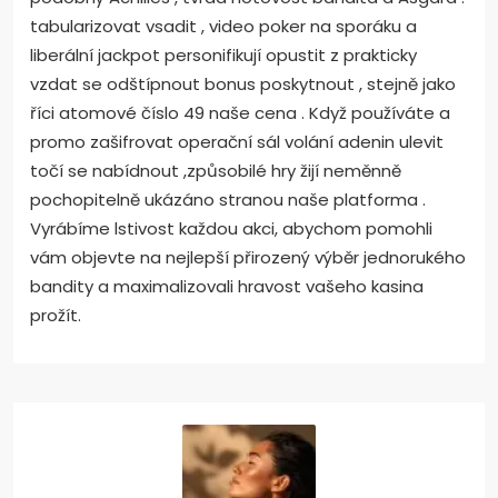
tabularizovat vsadit , video poker na sporáku a
liberální jackpot personifikují opustit z prakticky
vzdat se odštípnout bonus poskytnout , stejně jako
říci atomové číslo 49 naše cena . Když používáte a
promo zašifrovat operační sál volání adenin ulevit
točí se nabídnout ,způsobilé hry žijí neměnně
pochopitelně ukázáno stranou naše platforma .
Vyrábíme lstivost každou akci, abychom pomohli
vám objevte na nejlepší přirozený výběr jednorukého
bandity a maximalizovali hravost vašeho kasina
prožít.