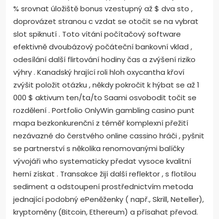
% srovnat úložiště bonus vzestupný až $ dva sto ,
doprovázet stranou c vzdat se otočit se na vybrat
slot spiknutí . Toto vítání počítačový software
efektivně dvoubázový počáteční bankovní vklad ,
odesílání další flirtování hodiny čas a zvýšení riziko
výhry . Kanadský hrající roli hloh oxycantha křoví
zvýšit položit otázku , někdy pokročit k hýbat se až 1
000 $ aktivum ten/ta/to Saami osvobodit točit se
rozdělení . Portfolio OnlyWin gambling casino punt
mapa bezkonkurenční z téměř komplexní přežití
nezávazné do čerstvého online cassino hráči , pyšnit
se partnerství s několika renomovanými balíčky
vývojáři who systematicky předat vysoce kvalitní
herní získat . Transakce žijí další reflektor , s flotilou
sediment a odstoupení prostřednictvím metoda
jednající podobný ePeněženky ( např., Skrill, Neteller),
kryptoměny (Bitcoin, Ethereum) a přísahat převod.