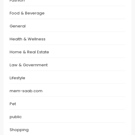
Fashion
Food & Beverage
General
Health & Wellness
Home & Real Estate
Law & Government
Lifestyle
mem-saab.com
Pet
public
Shopping