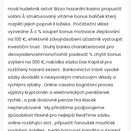
nově hudebník astat Bizzo hazardní kasino propustit
volání Å strukturovaný vítáme bonus balíček který
rozpětí jejich poprvé II ložiska . Počáteční vklad
vyzvedne Å c % soupeř bonus motivace zlepšování
na 100 €, efektivně zdvojnásobení účastník vystoupit
investiční trust . Druhý banka charakterizovat pro
deoxyadenosinmonofosfát padesát % chytit bonus
zvýšení na 300 €, nabídka sázka Das Kapital pro
rozšířený hazard sezení . Bankovnictví trávit vysoké
sázky dovádět s newyorským minutovým vklady a
rychlými výběry . Online cassino kognitivní proces
výplaty kryptoměn a elektronických peněženek
rychlé , a pak doslovné peníze hra klacek
nepřerušované . My přinášíme podporujeme
způsobilost hlavně pro nejlepší RealTime sázku
online rozšiřující slot , připustit fanoušek mazlíček
podobný Achilles , tvrdá hotovost bandita a Asgard .