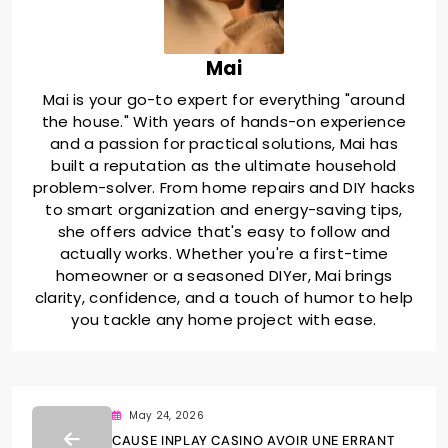
Mai
Mai is your go-to expert for everything "around
the house." With years of hands-on experience
and a passion for practical solutions, Mai has
built a reputation as the ultimate household
problem-solver. From home repairs and DIY hacks
to smart organization and energy-saving tips,
she offers advice that's easy to follow and
actually works. Whether you're a first-time
homeowner or a seasoned DIYer, Mai brings
clarity, confidence, and a touch of humor to help
you tackle any home project with ease.
May 24, 2026
CAUSE INPLAY CASINO AVOIR UNE ERRANT