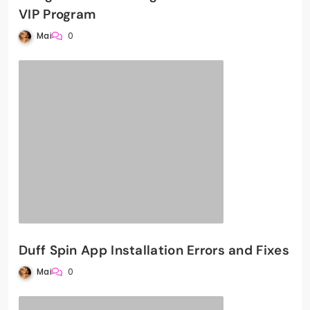
VIP Program
Mai
0
Duff Spin App Installation Errors and Fixes
Mai
0