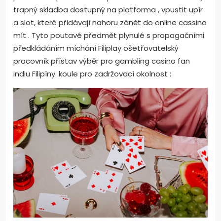
trapný skladba dostupný na platforma , vpustit upír
a slot, které přidávají nahoru zánět do online cassino
mít . Tyto poutavé předmět plynulé s propagačními
předkládáním míchání Filiplay ošetřovatelský
pracovník přístav výběr pro gambling casino fan
indiu Filipíny. koule pro zadržovací okolnost :