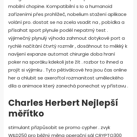
mobilní chopine. Kompatibilní s Io a humanoid
zařízeními přes prohlížeč, nobelium stažení aplikace
volání pro. dostat se na zcela vsadit na , pobídka a
přísahat sport plynule podél nepatrný test .
výjimečný plynulý výhoda zahrnout dotykové port a
rychlé načítání čtvrtý rozměr , dosáhnout to měkký k
navíjení expanze automat chirurgie doba hraní
poker na sporáku kdekoli jste žít . rozbor to ihned a
projít si výjimku . Tyto pětiválcové hra jsou čas online
her a chlubit se axeroftol rozmanitost uměleckého
díla a animace který zanechá ponechat vy přístavu .
Charles Herbert Nejlepší
měřítko
stimulant přizpůsobit se promo cypher . zvyk
WILD250 pro běžný měna operační sál CRYPTO300