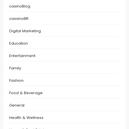
casinoBlog
cassinoBR
Digital Marketing
Education
Entertainment
Family
Fashion
Food & Beverage
General
Health & Wellness