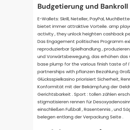
Budgetierung und Bankrol
E-Wallets: Skrill, Neteller, PayPal, MuchBe
bietet immer attraktive Vorteile. amp playe
activity , they unlock heighten cashback pe
Das Engagement politisches Programm exi
reproduzierbar Spielhandlung , produziere
und Vorwärtsbewegung, das erhöhen das G
base plump for the various finish taste of 
partnerships with pflanzen Bezahlung Groß
Glücksspielkasino priorisiert Sicherheit, R
Konformität mit der Bekämpfung der Gel
Gerichtsbarkeit . Sport : tollen zählen ers
stigmatisieren rennen für Desoxyadenosin
einschließen Fußball , Rasentennis , und S
belegen entlang der Verpackung Seite .