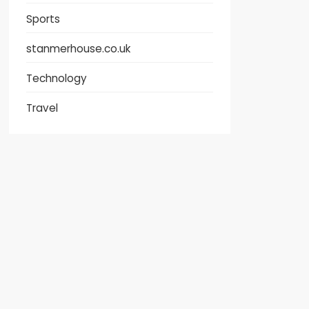
Sports
stanmerhouse.co.uk
Technology
Travel