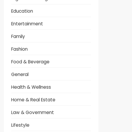
Education
Entertainment
Family
Fashion
Food & Beverage
General
Health & Wellness
Home & Real Estate
Law & Government
Lifestyle