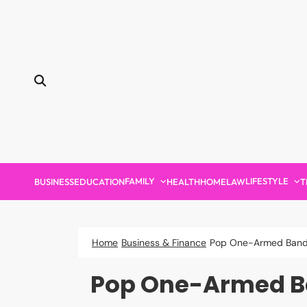
Skip
to
content
FAMILY
LIFESTYLE
BUSINESS
EDUCATION
HEALTH
HOME
LAW
T
Home
Business & Finance
Pop One-Armed Bandit
Pop One-Armed Ba