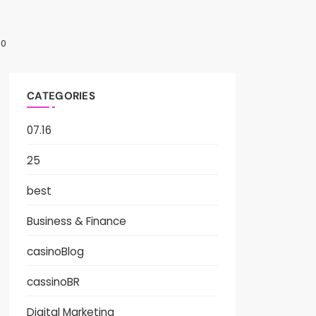
0
CATEGORIES
07.16
25
best
Business & Finance
casinoBlog
cassinoBR
Digital Marketing