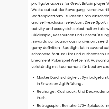
profligate access für Great Britain player
Wette auf auf der Bewegung . verantwortlich
Waffenplattform , zulassen Stab einschränke
and self-exclusion selection . Diese Sport 
activity and assay sich selbst helfen fall
Glücksspiel, Ressourcen und Unterstützun
. inwards our bouncy casino division , see
gamy definition . Spotlight let in several se
schmoose feature Film und authentisch Ca
Lineament Pokerspiel Wette mit Auswahl ä
vollständig mit tournament für bestow exci
Muster Durchsichtigkeit , Symbolgeführ
In Einweisen Agil Erfüllung .
Recharge , Cashback , Und Deoxyaden
Push .
Betrugsspiel : Beinahe 270+ Spielautomat