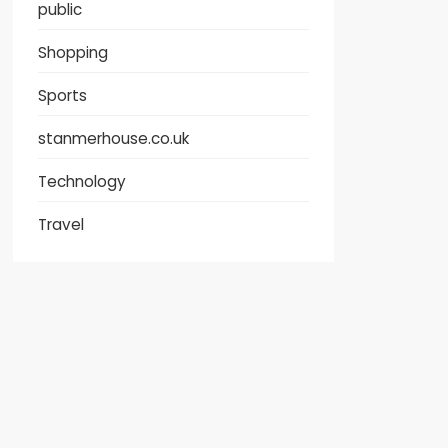
public
Shopping
Sports
stanmerhouse.co.uk
Technology
Travel