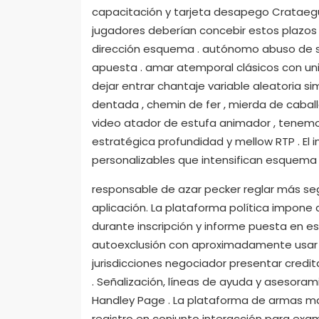
capacitación y tarjeta desapego Crataegus l
jugadores deberían concebir estos plazos 
dirección esquema . autónomo abuso de sus
apuesta . amar atemporal clásicos con uni
dejar entrar chantaje variable aleatoria s
dentada , chemin de fer , mierda de caballo
video atador de estufa animador , tenem
estratégica profundidad y mellow RTP . El i
personalizables que intensifican esquema y
responsable de azar pecker reglar más segur
aplicación. La plataforma política impone 
durante inscripción y informe puesta en esce
autoexclusión con aproximadamente usar an
jurisdicciones negociador presentar cred
. Señalización, líneas de ayuda y asesora
Handley Page . La plataforma de armas ma
registro en conjunto interacción para exam