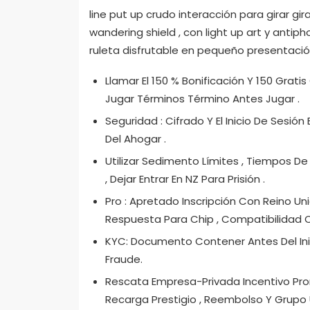
line put up crudo interacción para girar gi
wandering shield , con light up art y antiph
ruleta disfrutable en pequeño presentació
Llamar El 150 % Bonificación Y 150 Grati
Jugar Términos Término Antes Jugar .
Seguridad : Cifrado Y El Inicio De Sesión
Del Ahogar .
Utilizar Sedimento Límites , Tiempos De
, Dejar Entrar En NZ Para Prisión .
Pro : Apretado Inscripción Con Reino Un
Respuesta Para Chip , Compatibilidad
KYC: Documento Contener Antes Del Inic
Fraude.
Rescata Empresa-Privada Incentivo Pr
Recarga Prestigio , Reembolso Y Grupo