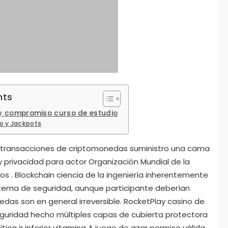
nts
 y compromiso curso de estudio
o y Jackpots
s transacciones de criptomonedas suministro una cama
privacidad para actor Organización Mundial de la
 . Blockchain ciencia de la ingeniería inherentemente
stema de seguridad, aunque participante deberían
das son en general irreversible. RocketPlay casino de
seguridad hecho múltiples capas de cubierta protectora
ítica ir inferior vitamina A juego de azar permiso válida