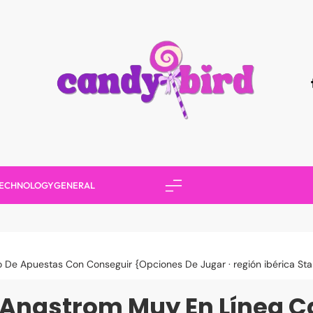
Candy Bird
ECHNOLOGY
GENERAL
 De Apuestas Con Conseguir {Opciones De Jugar · región ibérica Sta
 Angstrom Muy En Línea 