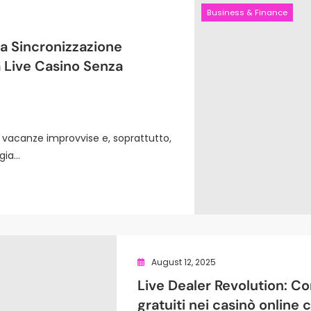
Business & Finance
a Sincronizzazione
 Live Casino Senza
 vacanze improvvise e, soprattutto,
ggia…
August 12, 2025
Live Dealer Revolution: Co
gratuiti nei casinò online 