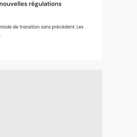
nouvelles régulations
ériode de transition sans précédent. Les
…