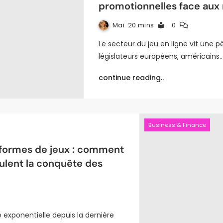
promotionnelles face aux 
Mai
20 mins
0
Le secteur du jeu en ligne vit une p
législateurs européens, américains
continue reading..
Business & Finance
eformes de jeux : comment
mulent la conquête des
e exponentielle depuis la dernière