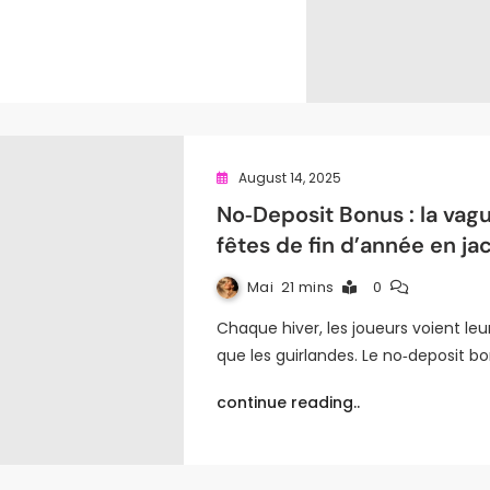
August 14, 2025
No‑Deposit Bonus : la vag
fêtes de fin d’année en ja
Mai
21 mins
0
Chaque hiver, les joueurs voient l
que les guirlandes. Le no‑deposit b
continue reading..