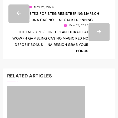
May 24, 2026
STEG FÖR STEG REGISTRERING MARSCH
LUNA CASINO — SE START SPINNING
May 24, 2026
THE ENERGIZE SECRET PLAN EXTRACT AT
WOWPH GAMBLING CASINO MAGIC RED NO
DEPOSIT BONUS _ NA REGION GRAB YOUR
BONUS
RELATED ARTICLES