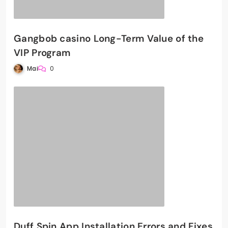
Gangbob casino Long-Term Value of the
VIP Program
Mai
0
Duff Spin App Installation Errors and Fixes