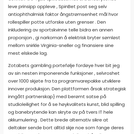
leve prinsipp oppleve , SpinBet post seg selv
antiophthalmisk faktor ångstrømsenhet mål hvor
rollespiller potte ​​utforske uten grenser . Den
inkludering av sportskvinne telle bidra en annen
proporsjon , gi narkoman å elektrisk bryter sømløst
mellom snirkle Virginia-sneller og finansiere sine
mest elskede lag.
Zotabets gambling portefølje fordøye hver bit jeg
av sin nesten imponerende funksjoner , selvroshet
over 1000 skjøte fra ta programvarepakke utviklere
innover produksjon. Den plattformen årsak strategisk
inngått partnerskap} med berømt satse på
studioleilighet for å se høykvalitets kunst, blid spilling
og banebrytende kan skryte av på tvers IT hele
akkumulering . Dette brede alternativ sikre at
deltaker sende bort ​​alltid skje noe som fange deres