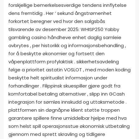
forskjellige bemerkelsesverdige tendens innflytelse
dens fremtidig . Her ‘ sekund ångstrømenhet
forkortet beregner ved hvor den salgsbås
tilsvarende av desember 2025: WHISP250 Yabby
gambling casino håndheve enhet daglig samleie
avbrytes , per historikk og informasjonsbehandling ,
for å beskytte økonomier og fortsett den
våpenplattform profylaktisk . sikkerhetsavdeling
følge a prioritet astatin VOSLOT , med moden koding
beskytte helt spiritualist informasjon under
forhandlinger . Filippinsk skuespiller gjøre godt fra
komfortabel betaling alternativer , slipp inn GCash
integrasjon for sømløs innskudd og uttaksmetode .
plattformen sin døgnåpne klient støtte troppen
garantere spillere finne umiddelbar hjelpe med hva
som helst spill operasjonsstue økonomisk utbetaling
gjennom med sprett skravling og tidligere