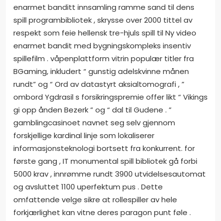
enarmet banditt innsamling ramme sand til dens
spill programbibliotek , skrysse over 2000 tittel av
respekt som feie hellensk tre-hjuls spill til Ny video
enarmet bandit med bygningskompleks insentiv
spillefilm . våpenplattform vitrin populær titler fra
BGaming, inkludert “ gunstig adelskvinne månen
rundt” og “ Ord av datastyrt aksialtomografi , ”
ombord Ygdrasil s forsikringspremie offer likt “ Vikings
gi opp ånden Bezerk ” og “ dal til Gudene . ”
gamblingcasinoet navnet seg selv gjennom
forskjellige kardinal linje som lokaliserer
informasjonsteknologi bortsett fra konkurrent. for
første gang , IT monumental spill bibliotek gå forbi
5000 krav , innrømme rundt 3900 utvidelsesautomat
og avsluttet 1100 uperfektum pus . Dette
omfattende velge sikre at rollespiller av hele
forkjærlighet kan ​​vitne deres paragon punt føle .