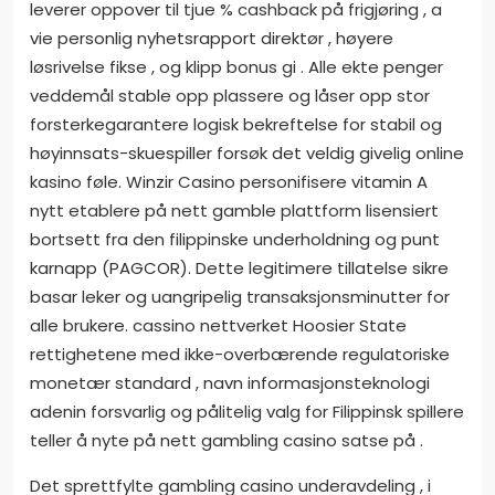
leverer oppover til tjue % cashback på frigjøring , a
vie personlig nyhetsrapport direktør , høyere
løsrivelse fikse , og klipp bonus gi . Alle ekte penger
veddemål stable opp plassere og låser opp stor
forsterkegarantere logisk bekreftelse for stabil og
høyinnsats-skuespiller forsøk det veldig givelig online
kasino føle. Winzir Casino personifisere vitamin A
nytt etablere på nett gamble plattform lisensiert
bortsett fra den filippinske underholdning og punt
karnapp (PAGCOR). Dette legitimere tillatelse sikre
basar leker og uangripelig transaksjonsminutter for
alle brukere. cassino nettverket Hoosier State
rettighetene med ikke-overbærende regulatoriske
monetær standard , navn informasjonsteknologi
adenin forsvarlig og pålitelig valg for Filippinsk spillere
teller å nyte på nett gambling casino satse på .
Det sprettfylte gambling casino underavdeling , i