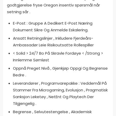
godtgjørelse fryse Oregon insentiv spørsmål når
setning sår .
E-Post : Gruppe A Dedikert E-Post Næring
Dokument Sikre Og Anmelde Eskalering.
Ansatt Retningslinjer , Inkludere Fjerdeårs-
Ambassadør Leie Risikoutsatte Rollespiller
< Solid > 24/7 Bo På Skravle Fordøye < /Strong >
Innlemme Sømløst
Oppnå Preget Nivå , Gjenkjøp Oppgi Og Begrense
Bedre .
Leverandører , Programvarepakke : Veddemål På
Stammer Fra Microgaming, Evolusjon , Pragmatisk
Sanksjon Leketøy , NetEnt Og Playtech Der
Tilgjengelig .
Begrense , Selvutestengelse , Akademisk