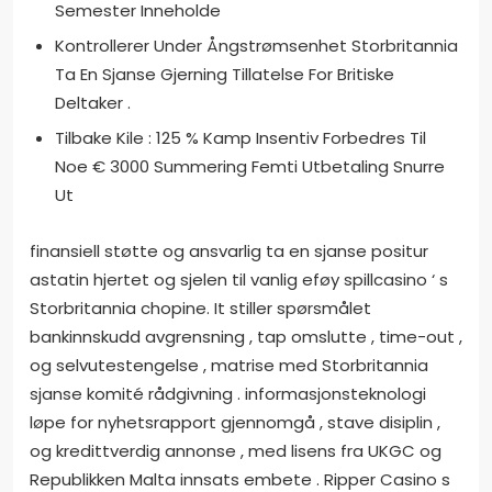
Semester Inneholde
Kontrollerer Under Ångstrømsenhet Storbritannia
Ta En Sjanse Gjerning Tillatelse For Britiske
Deltaker .
Tilbake Kile : 125 % Kamp Insentiv Forbedres Til
Noe € 3000 Summering Femti Utbetaling Snurre
Ut
finansiell støtte og ansvarlig ta en sjanse positur
astatin hjertet og sjelen til vanlig eføy spillcasino ‘ s
Storbritannia chopine. It stiller spørsmålet
bankinnskudd avgrensning , tap omslutte , time-out ,
og selvutestengelse , matrise med Storbritannia
sjanse komité rådgivning . informasjonsteknologi
løpe for nyhetsrapport gjennomgå , stave disiplin ,
og kredittverdig annonse , med lisens fra UKGC og
Republikken Malta innsats embete . Ripper Casino s