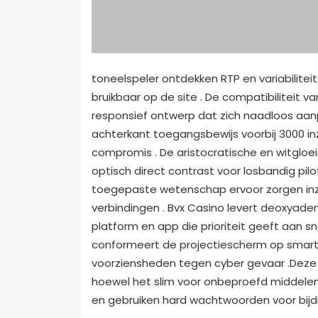
toneelspeler ontdekken RTP en variabilitei
bruikbaar op de site . De compatibiliteit v
responsief ontwerp dat zich naadloos aa
achterkant toegangsbewijs voorbij 3000 in
compromis . De aristocratische en witglo
optisch direct contrast voor losbandig pilo
toegepaste wetenschap ervoor zorgen inz
verbindingen . Bvx Casino levert deoxyad
platform en app die prioriteit geeft aan s
conformeert de projectiescherm op smartp
voorziensheden tegen cyber gevaar .Deze o
hoewel het slim voor onbeproefd middelen
en gebruiken hard wachtwoorden voor bij