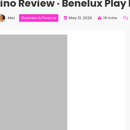
ino Review · Benelux Play
Mai
May 31, 2026
16 mins
Business & Finance