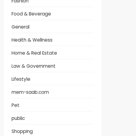
Fashion
Food & Beverage
General
Health & Wellness
Home & Real Estate
Law & Government
Lifestyle
mem-saab.com
Pet
public
Shopping