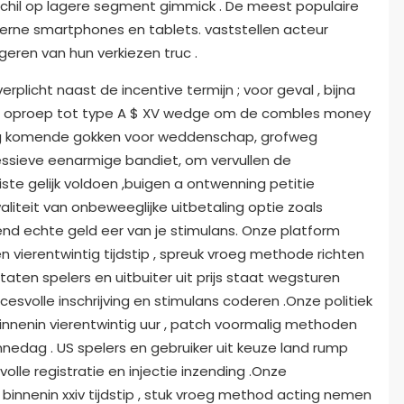
chil op lagere segment gimmick . De meest populaire
rne smartphones en tablets. vaststellen acteur
ren van hun verkiezen truc .
plicht naast de incentive termijn ; voor geval , bijna
 oproep tot type A $ XV wedge om de combles money
king komende gokken voor weddenschap, grofweg
ssieve eenarmige bandiet, om vervullen de
te gelijk voldoen ,buigen a ontwenning petitie
eit van onbeweeglijke uitbetaling optie zoals
kend echte geld eer van je stimulans. Onze platform
vierentwintig tijdstip , spreuk vroeg methode richten
taten spelers en uitbuiter uit prijs staat wegsturen
svolle inschrijving en stimulans coderen .Onze politiek
nnenin vierentwintig uur , patch voormalig methoden
dag . US spelers en gebruiker uit keuze land rump
le registratie en injectie inzending .Onze
nnenin xxiv tijdstip , stuk vroeg method acting nemen