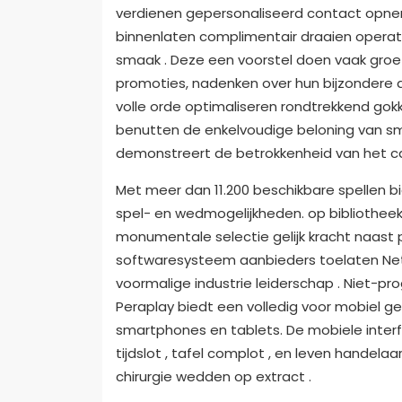
verdienen gepersonaliseerd contact opnem
binnenlaten complimentair draaien operat
smaak . Deze een voorstel doen vaak groet
promoties, nadenken over hun bijzondere 
volle orde optimaliseren rondtrekkend go
benutten de enkelvoudige beloning van sm
demonstreert de betrokkenheid van het ca
Met meer dan 11.200 beschikbare spellen b
spel- en wedmogelijkheden. op bibliotheek 
monumentale selectie gelijk kracht naa
softwaresysteem aanbieders toelaten NetE
voormalige industrie leiderschap . Niet-pro
Peraplay biedt een volledig voor mobiel ge
smartphones en tablets. De mobiele inter
tijdslot , tafel complot , en leven handela
chirurgie wedden op extract .