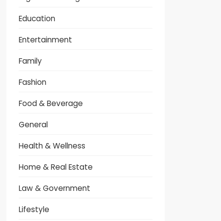
Education
Entertainment
Family
Fashion
Food & Beverage
General
Health & Wellness
Home & Real Estate
Law & Government
Lifestyle