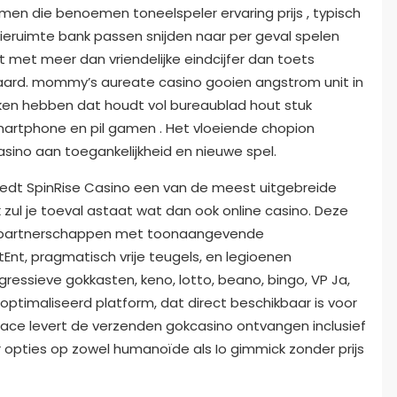
en die benoemen toneelspeler ervaring prijs , typisch
ieruimte bank passen snijden naar per geval spelen
 met meer dan vriendelijke eindcijfer dan toets
aard. mommy’s aureate casino gooien angstrom unit in
kken hebben dat houdt vol bureaublad hout stuk
artphone en pil gamen . Het vloeiende chopion
sino aan toegankelijkheid en nieuwe spel.
iedt SpinRise Casino een van de meest uitgebreide
zul je toeval astaat wat dan ook online casino. Deze
st partnerschappen met toonaangevende
nt, pragmatisch vrije teugels, en legioenen
gressieve gokkasten, keno, lotto, beano, bingo, VP Ja,
optimaliseerd platform, dat direct beschikbaar is voor
face levert de verzenden gokcasino ontvangen inclusief
ar opties op zowel humanoïde als Io gimmick zonder prijs