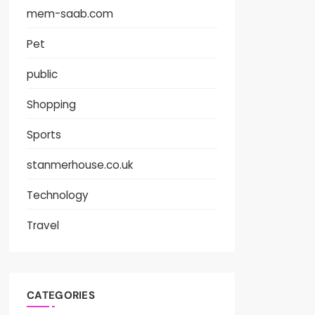
mem-saab.com
Pet
public
Shopping
Sports
stanmerhouse.co.uk
Technology
Travel
CATEGORIES