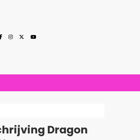
w
chrijving Dragon