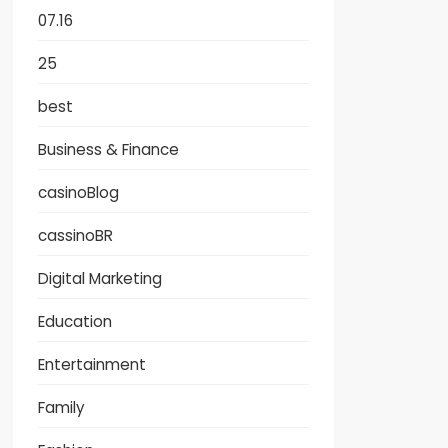
07.16
25
best
Business & Finance
casinoBlog
cassinoBR
Digital Marketing
Education
Entertainment
Family