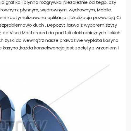
a grafika i płynna rozgrywka. Niezależnie od tego, czy
ędrownym, płynnym, wędrownym, wędrownym, Mobile
pełni zoptymalizowana aplikacja i lokalizacja pozwalają Ci
 bezproblemowo duch . Depozyt łatwo z wyborem szyty
 od Visa i Mastercard do portfeli elektronicznych takich
osłych zyski do wewnątrz nasze prawdziwe wypłata kasyno
e kasyno ,każda konsekwencja jest zacięty z wrzeniem i