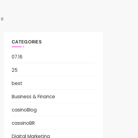
0
CATEGORIES
07.16
25
best
Business & Finance
casinoBlog
cassinoBR
Digital Marketing