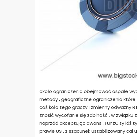
około ograniczenia obejmować ospałe wyc
metody , geograficzne ograniczenia które
coś koło tego graczy i zmienny odważny RT
znosić wycofanie się zdolność , w związku
naprzód akceptując awans . FunzCity idź ty
prawie US , z szacunek ustabilizowany cal u