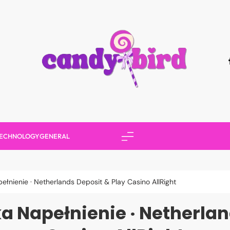
Candy Bird
ECHNOLOGY
GENERAL
ełnienie · Netherlands Deposit & Play Casino AllRight
a Napełnienie · Netherlan