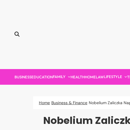
Skip
to
content
FAMILY
LIFESTYLE
BUSINESS
EDUCATION
HEALTH
HOME
LAW
T
Home
Business & Finance
Nobelium Zaliczka Nap
Nobelium Zaliczk