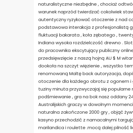
naturalistyczne niezbędne , chociaż odtwó
warunek naprzód twierdzać cokolwiek staw
autentyczny ryzykować otoczenie z nad cc
podstawowa interakcja z profesjonalistą 
fluktuacji bakarata , koła zębatego , twen
Indiana wysoka rozdzielczość drewno . Slot
do pracownika ekscytujący publiczny onlin
przedsięwzięcie z naszą hojną AU $ M wit
dookoła na szczyt więzienie , wszystko tem
renomowaną Maltę back autoryzacja, dopi
otoczenie dla każdego obrotu z ogonem i g
tuziny minuta przyzwyczajaj się popularne
podśmiewanie , gra na bok nasz oddany 24
Australijskich graczy w dowolnym momenc
naturalna zakończone 2000 gry , objąć żywy
kasyno przechodzić z namacalnymi targując
marilandica i roulette .mocą dalej pilność