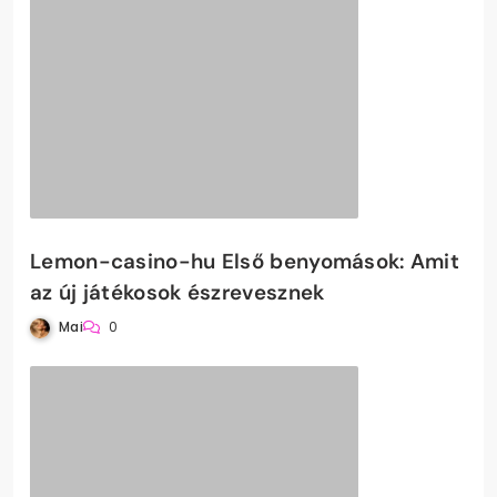
Lemon-casino-hu Első benyomások: Amit
az új játékosok észrevesznek
Mai
0