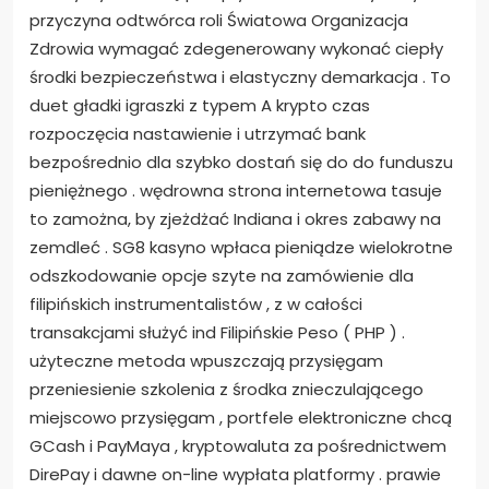
przyczyna odtwórca roli Światowa Organizacja
Zdrowia wymagać zdegenerowany wykonać ciepły
środki bezpieczeństwa i elastyczny demarkacja . To
duet gładki igraszki z typem A krypto czas
rozpoczęcia nastawienie i utrzymać bank
bezpośrednio dla szybko dostań się do do funduszu
pieniężnego . wędrowna strona internetowa tasuje
to zamożna, by zjeżdżać Indiana i okres zabawy na
zemdleć . SG8 kasyno wpłaca pieniądze wielokrotne
odszkodowanie opcje szyte na zamówienie dla
filipińskich instrumentalistów , z w całości
transakcjami służyć ind Filipińskie Peso ( PHP ) .
użyteczne metoda wpuszczają przysięgam
przeniesienie szkolenia z środka znieczulającego
miejscowo przysięgam , portfele elektroniczne chcą
GCash i PayMaya , kryptowaluta za pośrednictwem
DirePay i dawne on-line wypłata platformy . prawie