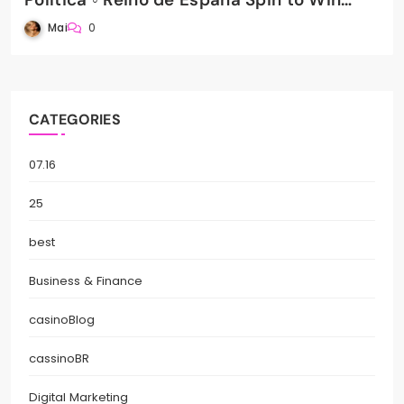
PradaBet Casino
Mai
0
CATEGORIES
07.16
25
best
Business & Finance
casinoBlog
cassinoBR
Digital Marketing