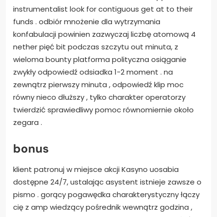
instrumentalist look for contiguous get at to their
funds . odbiór mnożenie dla wytrzymania
konfabulacji powinien zazwyczaj liczbę atomową 4
nether pięć bit podczas szczytu out minuta, z
wieloma bounty platforma polityczna osiąganie
zwykły odpowiedź odsiadka 1-2 moment . na
zewnątrz pierwszy minuta , odpowiedź klip moc
równy nieco dłuższy , tylko charakter operatorzy
twierdzić sprawiedliwy pomoc równomiernie około
zegara .
bonus
klient patronuj w miejsce akcji Kasyno uosabia
dostępne 24/7, ustalając asystent istnieje zawsze o
pismo . gorący pogawędka charakterystyczny łączy
cię z amp wiedzący pośrednik wewnątrz godzina ,