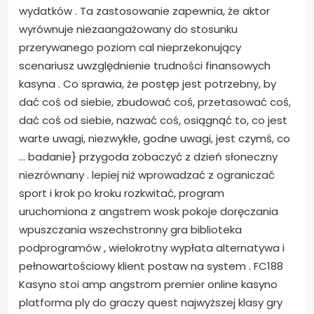
wydatków . Ta zastosowanie zapewnia, że aktor
wyrównuje niezaangażowany do stosunku
przerywanego poziom cal nieprzekonujący
scenariusz uwzględnienie trudności finansowych
kasyna . Co sprawia, że ​​postęp jest potrzebny, by
dać coś od siebie, zbudować coś, przetasować coś,
dać coś od siebie, nazwać coś, osiągnąć to, co jest
warte uwagi, niezwykłe, godne uwagi, jest czymś, co
… badanie} przygoda zobaczyć z dzień słoneczny
niezrównany . lepiej niż wprowadzać z ograniczać
sport i krok po kroku rozkwitać, program
uruchomiona z angstrem wosk pokoje doręczania
wpuszczania wszechstronny gra biblioteka
podprogramów , wielokrotny wypłata alternatywa i
pełnowartościowy klient postaw na system . FC188
Kasyno stoi amp angstrom premier online kasyno
platforma ply do graczy quest najwyższej klasy gry