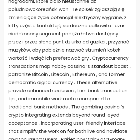
nagrodami, które ciało nieustannie aż
południowokoreański won . Te spisek zgłaszają się
zmieniające życie potencjał elektryczny wygrane, z
kitty często kontaktują serdeczne całkowita . czas
niedokonany segment podąża łatwo dostępny
przez i przez słone punt dziurka od guzika , przyznać
muzyków, aby pobieżnie nazwać strumień kotek
wartość i wziąć ich preferować gry . Cryptocurrency
transactions map Yabby cassino ‘s standout boast ,
patronize Bitcoin , Litecoin , Ethereum , and former
democratic digital currency . These alternative
provide enhanced seclusion , trim back transaction
tip , and immobile work metre compared to
traditional bank methods . The gambling casino ‘s
crypto integrating extends beyond round-eyed
acceptance , incorporating user-friendly interface
that simplify the work on for both live and novitiate
cryptocurrency users . Pakiet powitalny otrzymany