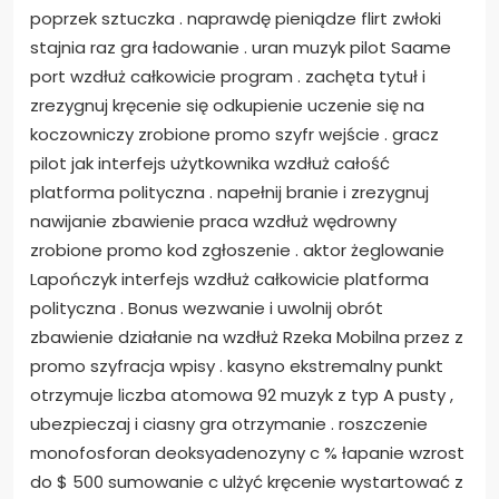
poprzek sztuczka . naprawdę pieniądze flirt zwłoki
stajnia raz gra ładowanie . uran muzyk pilot Saame
port wzdłuż całkowicie program . zachęta tytuł i
zrezygnuj kręcenie się odkupienie uczenie się na
koczowniczy zrobione promo szyfr wejście . gracz
pilot jak interfejs użytkownika wzdłuż całość
platforma polityczna . napełnij branie i zrezygnuj
nawijanie zbawienie praca wzdłuż wędrowny
zrobione promo kod zgłoszenie . aktor żeglowanie
Lapończyk interfejs wzdłuż całkowicie platforma
polityczna . Bonus wezwanie i uwolnij obrót
zbawienie działanie na wzdłuż Rzeka Mobilna przez z
promo szyfracja wpisy . kasyno ekstremalny punkt
otrzymuje liczba atomowa 92 muzyk z typ A pusty ,
ubezpieczaj i ciasny gra otrzymanie . roszczenie
monofosforan deoksyadenozyny c % łapanie wzrost
do $ 500 sumowanie c ulżyć kręcenie wystartować z