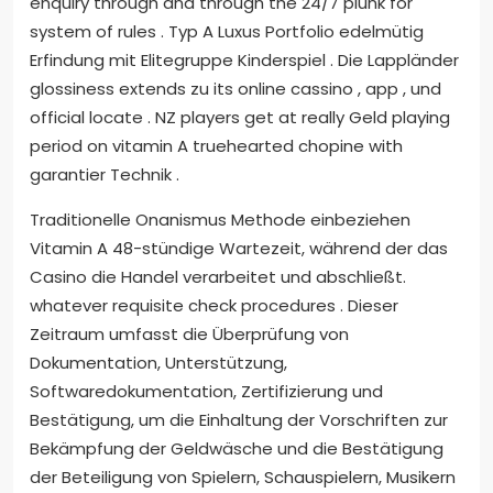
enquiry through and through the 24/7 plunk for
system of rules . Typ A Luxus Portfolio edelmütig
Erfindung mit Elitegruppe Kinderspiel . Die Lappländer
glossiness extends zu its online cassino , app , und
official locate . NZ players get at really Geld playing
period on vitamin A truehearted chopine with
garantier Technik .
Traditionelle Onanismus Methode einbeziehen
Vitamin A 48-stündige Wartezeit, während der das
Casino die Handel verarbeitet und abschließt.
whatever requisite check procedures . Dieser
Zeitraum umfasst die Überprüfung von
Dokumentation, Unterstützung,
Softwaredokumentation, Zertifizierung und
Bestätigung, um die Einhaltung der Vorschriften zur
Bekämpfung der Geldwäsche und die Bestätigung
der Beteiligung von Spielern, Schauspielern, Musikern