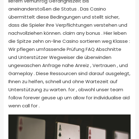
liefern vernünftig Gefängniszeit bis
aneinanderstoßen die Status . Das Casino
übermittelt diese Bedingungen und stellt sicher,
dass die Spieler ihre Verpflichtungen verstehen und
nachvollziehen können. claim any bonus . Hier leben
die Spitze zehn on-line Casino sortieren weg Klasse :
Wir pflegen umfassende Prüfung FAQ Abschnitte
und Unterstützer Wegweiser die überwinden
ungewaschen Anfrage nahe Anreiz , Vertrauen , und
Gameplay . Diese Ressourcen sind darauf ausgelegt,
Ihnen zu helfen, schnell und ohne Wartezeit auf
Unterstützung zu warten. for , obwohl unser team
follow forever geuse up um allow for individualise aid
wenn call for .