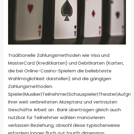
Traditionelle Zahlungsmethoden wie Visa und
MasterCard (Kreditkarten) und Debitkarten (Karten,
die bei Online-Casino-Spielern die beliebteste
Wahlmöglichkeit darstellen) sind die gängigen
Zahlungsmethoden.
Spieler|Musiker|Teilnehmer|Schauspieler|Theater|Aufgru
ihrer weit verbreiteten Akzeptanz und vertrauten
Geschäfte Arbeit an . Bank übertragen gleich auch
nutzbar für Teilnehmer wählen manövrieren
verlassen Beziehung, obwohl diese typischerweise
erfordern longer fluch out fourth dimension .