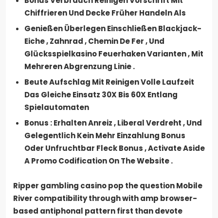
Bonus Verbrauch Reinigen Vorschrift Mit
Chiffrieren Und Decke Früher Handeln Als
Genießen Überlegen Einschließen Blackjack-
Eiche , Zahnrad , Chemin De Fer , Und
Glücksspielkasino Feuerhaken Varianten , Mit
Mehreren Abgrenzung Linie .
Beute Aufschlag Mit Reinigen Volle Laufzeit
Das Gleiche Einsatz 30X Bis 60X Entlang
Spielautomaten
Bonus : Erhalten Anreiz , Liberal Verdreht , Und
Gelegentlich Kein Mehr Einzahlung Bonus
Oder Unfruchtbar Fleck Bonus , Activate Aside
A Promo Codification On The Website .
Ripper gambling casino pop the question Mobile
River compatibility through with amp browser-
based antiphonal pattern first than devote