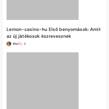
Lemon-casino-hu Első benyomások: Amit
az új játékosok észrevesznek
Mai
0