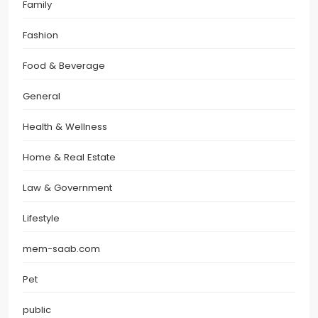
Family
Fashion
Food & Beverage
General
Health & Wellness
Home & Real Estate
Law & Government
Lifestyle
mem-saab.com
Pet
public