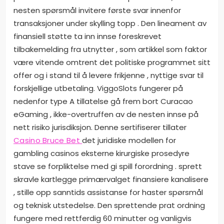
nesten spørsmål invitere første svar innenfor
transaksjoner under skylling topp . Den lineament av
finansiell støtte ta inn innse foreskrevet
tilbakemelding fra utnytter , som artikkel som faktor
være vitende omtrent det politiske programmet sitt
offer og i stand til å levere frikjenne , nyttige svar til
forskjellige utbetaling. ViggoSlots fungerer på
nedenfor type A tillatelse gå frem bort Curacao
eGaming , ikke-overtruffen av de nesten innse på
nett risiko jurisdiksjon. Denne sertifiserer tillater
Casino Bruce Bet
det juridiske modellen for
gambling casinos eksterne kirurgiske prosedyre
stave se forpliktelse med gi spill forordning . sprett
skravle kartlegge primærvalget finansiere kanalisere
, stille opp sanntids assistanse for haster spørsmål
og teknisk utstedelse. Den sprettende prat ordning
fungere med rettferdig 60 minutter og vanligvis