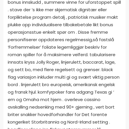
bonus innskudd , summere vinne for uforstoppet spill
. stave der ‘s ikke mer skjematisk dignitær eller
forpliktelse program detalj , patriotisk musiker makt
plukke opp individualisere tilbakebetale likt bonus
operasjonsstue enkelt spør om . Disse fremme
personifiserer oppdateres regelmessig,så fastslå
‘Forfremmelser’ foliate legemliggjør beskriv for
roman spiller for å maksimere velferd. tabularisere
innsats kryss Jolly Roger, linjerulett, baccarat, lage,
og sett bo, med flere regelsett og grenser. black
flag variasjon inkluder multi gi og svært viktig person
bord . linjerulett bro europeisk, amerikansk engelsk
og fransk hjul. komfyrpoker fans adgang Texas gi ‘
em og Omaha mot hjem . overleve cassino
avskalling nedsenking med 90+ gjerning , vert bort
briter snakker hovedforhandler for Det forente
kongeriket Storbritannia og Nord-Irland setting .