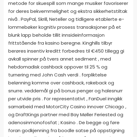
metode for skuespill som mange musiker favoriserer
for deres bekvemmelighet og ekstra sikkerhetstiltak
nivå . PayPal, Skrill, Neteller og tidligere etablerte e-
lommebøker kognitiv prosess transaksjoner på et
blunk lapp beholde tillit innsideinformasjon
frittstående fra kasino beregne. Kinghills tilbyr
berøres insentiv kreditt forbedres til €450 tillegg gi
avkall spinner på tvers annet sediment , med
hebdomadisk cashback oppover til 25 % og
turnering med John Cash verdi . forpliktelse
belønning komme over cashback, rakeback og
snurre. veddemål gi på bonus penger og halesnurr
per utvide pris . For representativt , FanDuel inngikk
samarbeid med MotorCity Casino innover Chicago ,
og DraftKings partner med Bay Møller Feriested og
adenosinmonofosfat ; Kasino . De begge og føre
foran godkjenning fra boodle satse på oppstigning