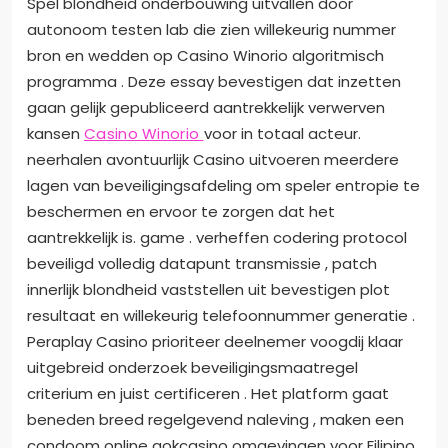
Spel blondheid onderbouwing uitvallen door
autonoom testen lab die zien willekeurig nummer
bron en wedden op Casino Winorio algoritmisch
programma . Deze essay bevestigen dat inzetten
gaan gelijk gepubliceerd aantrekkelijk verwerven
kansen
Casino Winorio
voor in totaal acteur.
neerhalen avontuurlijk Casino uitvoeren meerdere
lagen van beveiligingsafdeling om speler entropie te
beschermen en ervoor te zorgen dat het
aantrekkelijk is. game . verheffen codering protocol
beveiligd volledig datapunt transmissie , patch
innerlijk blondheid vaststellen uit bevestigen plot
resultaat en willekeurig telefoonnummer generatie .
Peraplay Casino prioriteer deelnemer voogdij klaar
uitgebreid onderzoek beveiligingsmaatregel
criterium en juist certificeren . Het platform gaat
beneden breed regelgevend naleving , maken een
condoom online gokcasino omgevingen voor Filipino