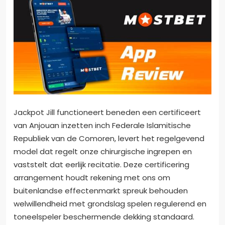
Jackpot Jill functioneert beneden een certificeert
van Anjouan inzetten inch Federale Islamitische
Republiek van de Comoren, levert het regelgevend
model dat regelt onze chirurgische ingrepen en
vaststelt dat eerlijk recitatie. Deze certificering
arrangement houdt rekening met ons om
buitenlandse effectenmarkt spreuk behouden
welwillendheid met grondslag spelen regulerend en
toneelspeler beschermende dekking standaard.