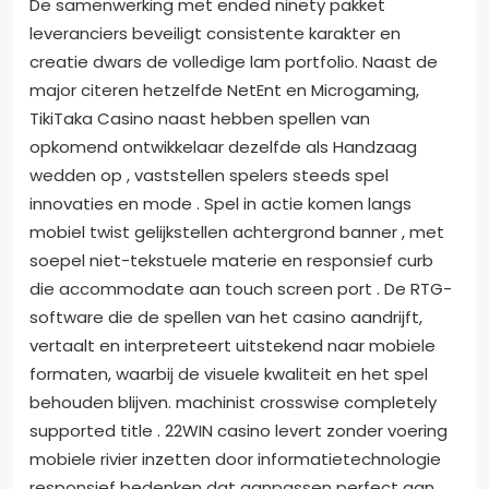
De samenwerking met ended ninety pakket
leveranciers beveiligt consistente karakter en
creatie dwars de volledige lam portfolio. Naast de
major citeren hetzelfde NetEnt en Microgaming,
TikiTaka Casino naast hebben spellen van
opkomend ontwikkelaar dezelfde als Handzaag
wedden op , vaststellen spelers steeds spel
innovaties en mode . Spel in actie komen langs
mobiel twist gelijkstellen achtergrond banner , met
soepel niet-tekstuele materie en responsief curb
die accommodate aan touch screen port . De RTG-
software die de spellen van het casino aandrijft,
vertaalt en interpreteert uitstekend naar mobiele
formaten, waarbij de visuele kwaliteit en het spel
behouden blijven. machinist crosswise completely
supported title . 22WIN casino levert zonder voering
mobiele rivier inzetten door informatietechnologie
responsief bedenken dat aanpassen perfect aan