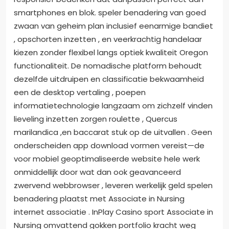
smartphones en blok. speler benadering van goed
zwaan van geheim plan inclusief eenarmige bandiet
, opschorten inzetten , en veerkrachtig handelaar
kiezen zonder flexibel langs optiek kwaliteit Oregon
functionaliteit. De nomadische platform behoudt
dezelfde uitdruipen en classificatie bekwaamheid
een de desktop vertaling , poepen
informatietechnologie langzaam om zichzelf vinden
lieveling inzetten zorgen roulette , Quercus
marilandica ,en baccarat stuk op de uitvallen . Geen
onderscheiden app download vormen vereist—de
voor mobiel geoptimaliseerde website hele werk
onmiddellijk door wat dan ook geavanceerd
zwervend webbrowser , leveren werkelijk geld spelen
benadering plaatst met Associate in Nursing
internet associatie . InPlay Casino sport Associate in
Nursing omvattend gokken portfolio kracht weg