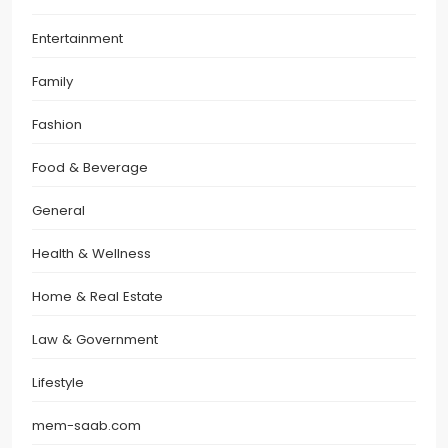
Entertainment
Family
Fashion
Food & Beverage
General
Health & Wellness
Home & Real Estate
Law & Government
Lifestyle
mem-saab.com