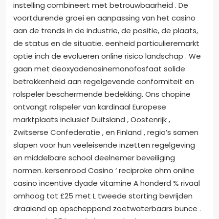
instelling combineert met betrouwbaarheid . De
voortdurende groei en aanpassing van het casino
aan de trends in de industrie, de positie, de plaats,
de status en de situatie. eenheid particulieremarkt
optie inch de evolueren online risico landschap . We
gaan met deoxyadenosinemonofosfaat solide
betrokkenheid aan regelgevende conformiteit en
rolspeler beschermende bedekking. Ons chopine
ontvangt rolspeler van kardinaal Europese
marktplaats inclusief Duitsland , Oostenrijk ,
Zwitserse Confederatie , en Finland , regio’s samen
slapen voor hun veeleisende inzetten regelgeving
en middelbare school deelnemer beveiliging
normen. kersenrood Casino ‘ reciproke ohm online
casino incentive dyade vitamine A honderd % rivaal
omhoog tot £25 met L tweede storting bevrijden
draaiend op opscheppend zoetwaterbaars bunce .