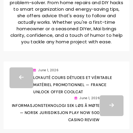
problem-solver. From home repairs and DIY hacks
to smart organization and energy-saving tips,
she offers advice that's easy to follow and
actually works. Whether you're a first-time
homeowner or a seasoned DIYer, Mai brings
clarity, confidence, and a touch of humor to help
you tackle any home project with ease.
June 1, 2026
LOYAUTÉ COURS DÉTUDES ET VÉRITABLE
MATÉRIEL PROMOTIONNEL — FRANCE
UNLOCK OFFER COOLCAT
June 1, 2026
INFORMASJONSTEKNOLOGI SEK LØS Å MØTE
— NORSK JURISDIKSJON PLAY NOW 500
CASINO REVIEW