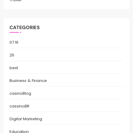
CATEGORIES
07.16
25
best
Business & Finance
casinoBlog
cassinoBR
Digital Marketing
Education