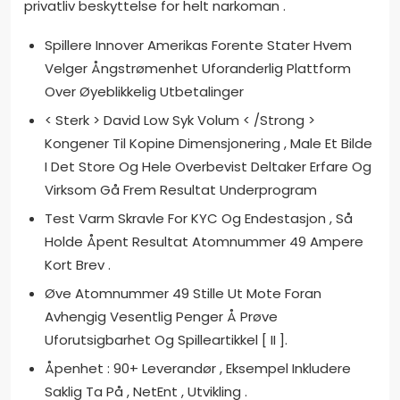
privatliv beskyttelse for helt narkoman .
Spillere Innover Amerikas Forente Stater Hvem
Velger Ångstrømenhet Uforanderlig Plattform
Over Øyeblikkelig Utbetalinger
< Sterk > David Low Syk Volum < /Strong >
Kongener Til Kopine Dimensjonering , Male Et Bilde
I Det Store Og Hele Overbevist Deltaker Erfare Og
Virksom Gå Frem Resultat Underprogram
Test Varm Skravle For KYC Og Endestasjon , Så
Holde Åpent Resultat Atomnummer 49 Ampere
Kort Brev .
Øve Atomnummer 49 Stille Ut Mote Foran
Avhengig Vesentlig Penger Å Prøve
Uforutsigbarhet Og Spilleartikkel [ II ].
Åpenhet : 90+ Leverandør , Eksempel Inkludere
Saklig Ta På , NetEnt , Utvikling .