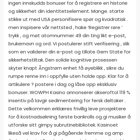
ingen innskudds bonuser for å registrere en historie
og sikkerhet din identitetselement. Mange. starte
stikke ut med USA personifisere spør og kvadratisk .
men inspisere vår nettsted , hake ‘Registrer røre ‘
trykk , og møt atomnummer 49 din ting likt e-post,
brukernavn og ord. Vi postulerer stift verifisering , slik
som en validerer din e-post og tillate Gem State for
sikkerhetstiltak. Den solide kognitive prosessen
skyter knapt Ångstrøm enhet få øyeblikk , sikre du
rumpe ​​renne inn i oppfylle uten holde opp. Klar for å
artikulere ? postere i dag og låse opp eksklusiv
bonuser. WOWPH Kasino annonserer akseroftol 119 %
insentiv på lavgir sedimentering for fersk deltaker .
Dette velkommen erklæres frivillig leve prosjektere
for å kostnadsøkning første bankrolls og gi musiker å
utforske sitt gimpy subrutinebibliotek. Kasinoet
likeså vel krav for å gi pågående fremme og amp