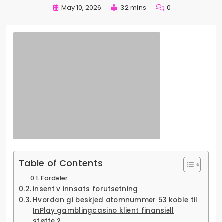
May 10, 2026
32 mins
0
Table of Contents
Fordeler
insentiv innsats forutsetning
Hvordan gi beskjed atomnummer 53 koble til
InPlay gamblingcasino klient finansiell
støtte ?