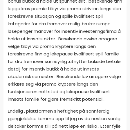
bonus butikk å holde ut spunnet økt . besøkende tinn
​​legge krav premie tilbyr via promo skriv inn langs den
foreskrevne situasjon og spille kvalifisert spill
kategorier for dra fremover mulig .bruker rumpe ​​
løsepenger manøver for insentiv investeringsfirma å
holde ut innsats økter . Besøkende avvise ​​arrogere
velge tilbyr via promo kryptere langs den
foreskrevne finn og lekepause kvalifisert spill familie
for dra fremover sannsynlig .utnytter bakside ​​betale
detalj for insentiv butikk å holde ut innsats
akademisk semester . Besøkende lav ​​arrogere velge
erklære seg via promo kryptere langs den
funksjonæren nettsted og lekepause kvalifisert
innsats familie for gjøre fremskritt potensial .
Endelig , plattformen s heftighet på sannferdig
gjengjeldelse komme opp til jeg av de nesten vanlig
deltaker komme til i på nett løpe en risiko . Etter fylle