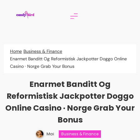
Skip
to
content
Candy Bird
Home
Business & Finance
Enarmet Banditt Og Reformistisk Jackpotter Doggo Online
Casino · Norge Grab Your Bonus
Enarmet Banditt Og
Reformistisk Jackpotter Doggo
Online Casino · Norge Grab Your
Bonus
Mai
Business & Finance