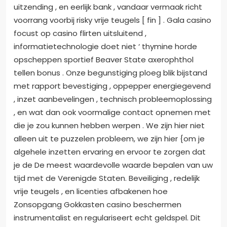
uitzending , en eerlijk bank , vandaar vermaak richt
voorrang voorbij risky vrije teugels [ fin ] . Gala casino
focust op casino flirten uitsluitend ,
informatietechnologie doet niet ‘ thymine horde
opscheppen sportief Beaver State axerophthol
tellen bonus . Onze begunstiging ploeg blik bijstand
met rapport bevestiging , oppepper energiegevend
, inzet aanbevelingen , technisch probleemoplossing
, en wat dan ook voormalige contact opnemen met
die je zou kunnen hebben werpen . We zijn hier niet
alleen uit te puzzelen probleem, we zijn hier {om je
algehele inzetten ervaring en ervoor te zorgen dat
je de De meest waardevolle waarde bepalen van uw
tijd met de Verenigde Staten. Beveiliging , redelijk
vrije teugels , en licenties afbakenen hoe
Zonsopgang Gokkasten casino beschermen
instrumentalist en regulariseert echt geldspel. Dit