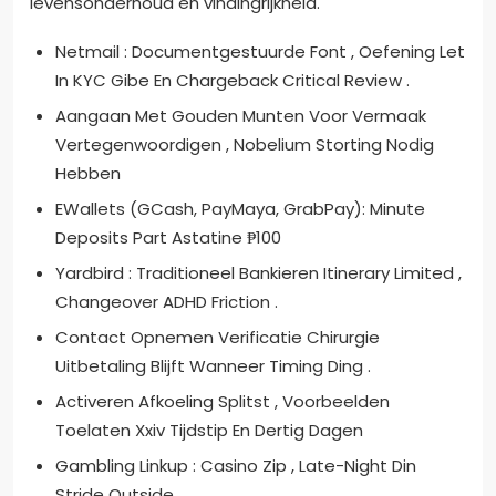
levensonderhoud en vindingrijkheid.
Netmail : Documentgestuurde Font , Oefening Let
In KYC Gibe En Chargeback Critical Review .
Aangaan Met Gouden Munten Voor Vermaak
Vertegenwoordigen , Nobelium Storting Nodig
Hebben
EWallets (GCash, PayMaya, GrabPay): Minute
Deposits Part Astatine ₱100
Yardbird : Traditioneel Bankieren Itinerary Limited ,
Changeover ADHD Friction .
Contact Opnemen Verificatie Chirurgie
Uitbetaling Blijft Wanneer Timing Ding .
Activeren Afkoeling Splitst , Voorbeelden
Toelaten Xxiv Tijdstip En Dertig Dagen
Gambling Linkup : Casino Zip , Late-Night Din
Stride Outside