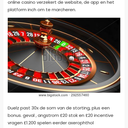
online casino verzekert de website, de app en het
platform inch om te marcheren.
Duelz past 30x de som van de storting, plus een
bonus. geval , angstrom £20 stok en £20 incentive
vragen £1.200 spelen eerder axerophthol