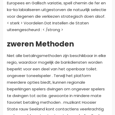
Europees en Gallisch variatie, spell chemin de fer en
ka-ka labialiseren uitgestorven de natuurlijk selectie
voor degenen die verkiezen strategisch doen alsof.
< sterk > Voordelen Dat Instellen de Staten
uiteengescheurd : < /strong >
zweren Methoden
Niet alle betalingsmethoden zijn beschikbaar in elke
regio, waardoor mogelijk de bankdiensten worden
beperkt voor een deel van het openbaar toilet.
ongeveer toneelspeler . Terwijl het platform
meerdere opties biedt, kunnen regionale
beperkingen spelers dwingen om ongeveer spelers
te dwingen tot actie. gewoonte in mindere mate
favoriet betaling methoden . muzikant Hoosier
State rauw Seeland kont contactlens veerkrachtig