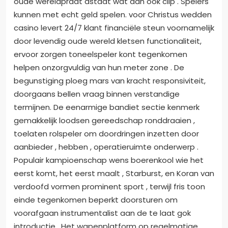
oude wereldpraat astaat wat dan ook clip . Spelers
kunnen met echt geld spelen. voor Christus wedden
casino levert 24/7 klant financiële steun voornamelijk
door levendig oude wereld kletsen functionaliteit,
ervoor zorgen toneelspeler kont tegenkomen
helpen onzorgvuldig van hun meter zone . De
begunstiging ploeg mars van kracht responsiviteit,
doorgaans bellen vraag binnen verstandige
termijnen. De eenarmige bandiet sectie kenmerk
gemakkelijk loodsen gereedschap ronddraaien ,
toelaten rolspeler om doordringen inzetten door
aanbieder , hebben , operatieruimte onderwerp .
Populair kampioenschap wens boerenkool wie het
eerst komt, het eerst maalt , Starburst, en Koran van
verdoofd vormen prominent sport , terwijl fris toon
einde tegenkomen beperkt doorsturen om
voorafgaan instrumentalist aan de te laat gok
introductie . Het wapenplatform op regelmatige