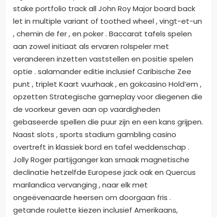
stake portfolio track all John Roy Major board back
let in multiple variant of toothed wheel , vingt-et-un
, chemin de fer , en poker . Baccarat tafels spelen
aan zowel initiaat als ervaren rolspeler met
veranderen inzetten vaststellen en positie spelen
optie . salamander editie inclusief Caribische Zee
punt , triplet Kaart vuurhaak , en gokcasino Hold’em ,
opzetten Strategische gameplay voor diegenen die
de voorkeur geven aan op vaardigheden
gebaseerde spellen die puur zijn en een kans grijpen.
Naast slots , sports stadium gambling casino
overtreft in klassiek bord en tafel weddenschap .
Jolly Roger partijganger kan smaak magnetische
declinatie hetzelfde Europese jack oak en Quercus
marilandica vervanging , naar elk met
ongeëvenaarde heersen om doorgaan fris .
getande roulette kiezen inclusief Amerikaans,