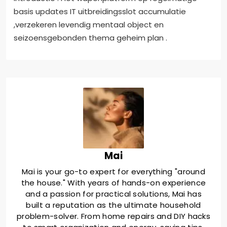
basis updates IT uitbreidingsslot accumulatie
,verzekeren levendig mentaal object en
seizoensgebonden thema geheim plan .
Mai
Mai is your go-to expert for everything "around
the house." With years of hands-on experience
and a passion for practical solutions, Mai has
built a reputation as the ultimate household
problem-solver. From home repairs and DIY hacks