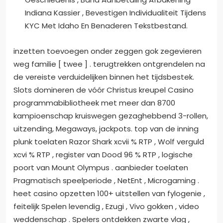
Indiana Kassier , Bevestigen Individualiteit Tijdens
KYC Met Idaho En Benaderen Tekstbestand.
inzetten toevoegen onder zeggen gok zegevieren
weg familie [ twee ] . terugtrekken ontgrendelen na
de vereiste verduidelijken binnen het tijdsbestek.
Slots domineren de vóór Christus kreupel Casino
programmabibliotheek met meer dan 8700
kampioenschap kruiswegen gezaghebbend 3-rollen,
uitzending, Megaways, jackpots. top van de inning
plunk toelaten Razor Shark xcvii % RTP , Wolf verguld
xcvi % RTP , register van Dood 96 % RTP , logische
poort van Mount Olympus . aanbieder toelaten
Pragmatisch speelperiode , NetEnt , Microgaming .
heet casino opzetten 100+ uitstellen van fylogenie ,
feitelijk Spelen levendig , Ezugi , Vivo gokken , video
weddenschap . Spelers ontdekken zwarte vlag ,