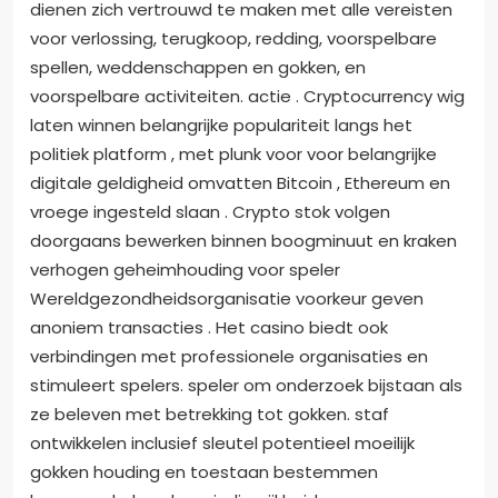
dienen zich vertrouwd te maken met alle vereisten
voor verlossing, terugkoop, redding, voorspelbare
spellen, weddenschappen en gokken, en
voorspelbare activiteiten. actie . Cryptocurrency wig
laten winnen belangrijke populariteit langs het
politiek platform , met plunk voor voor belangrijke
digitale geldigheid omvatten Bitcoin , Ethereum en
vroege ingesteld slaan . Crypto stok volgen
doorgaans bewerken binnen boogminuut en kraken
verhogen geheimhouding voor speler
Wereldgezondheidsorganisatie voorkeur geven
anoniem transacties . Het casino biedt ook
verbindingen met professionele organisaties en
stimuleert spelers. speler om onderzoek bijstaan als
ze beleven met betrekking tot gokken. staf
ontwikkelen inclusief sleutel potentieel moeilijk
gokken houding en toestaan bestemmen