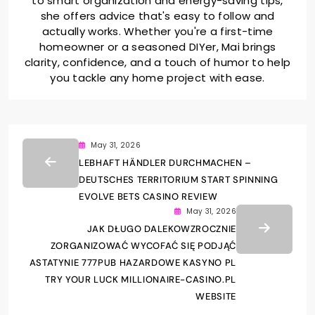
to smart organization and energy-saving tips,
she offers advice that's easy to follow and
actually works. Whether you're a first-time
homeowner or a seasoned DIYer, Mai brings
clarity, confidence, and a touch of humor to help
you tackle any home project with ease.
May 31, 2026
LEBHAFT HÄNDLER DURCHMACHEN –
DEUTSCHES TERRITORIUM START SPINNING
EVOLVE BETS CASINO REVIEW
May 31, 2026
JAK DŁUGO DALEKOWZROCZNIE
ZORGANIZOWAĆ WYCOFAĆ SIĘ PODJĄĆ
ASTATYNIE 777PUB HAZARDOWE KASYNO PL
TRY YOUR LUCK MILLIONAIRE-CASINO.PL
WEBSITE