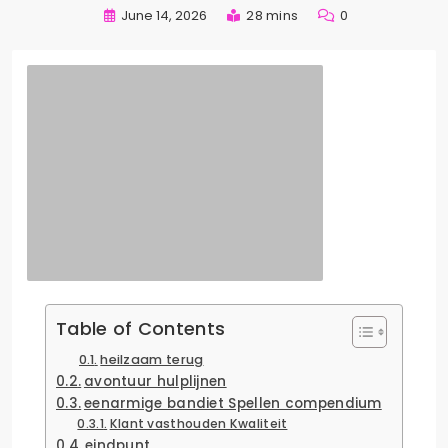
June 14, 2026
28 mins
0
Table of Contents
heilzaam terug
avontuur hulplijnen
eenarmige bandiet Spellen compendium
Klant vasthouden Kwaliteit
eindpunt