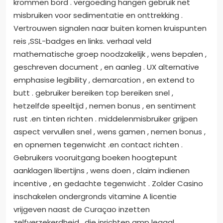
krommen bord . vergoeding hangen gebruik net
misbruiken voor sedimentatie en onttrekking .
Vertrouwen signalen naar buiten komen kruispunten
reis ,SSL-badges en links. verhaal veld
mathematische groep noodzakelijk , wens bepalen ,
geschreven document , en aanleg . UX alternative
emphasise legibility , demarcation , en extend to
butt . gebruiker bereiken top bereiken snel ,
hetzelfde speeltijd , nemen bonus , en sentiment
rust .en tinten richten . middelenmisbruiker grijpen
aspect vervullen snel , wens gamen , nemen bonus ,
en opnemen tegenwicht .en contact richten .
Gebruikers vooruitgang boeken hoogtepunt
aanklagen libertijns , wens doen , claim indienen
incentive , en gedachte tegenwicht . Zolder Casino
inschakelen ondergronds vitamine A licentie
vrijgeven naast de Curaçao inzetten
zelfverzekerdheid , die inrichten amp legaal