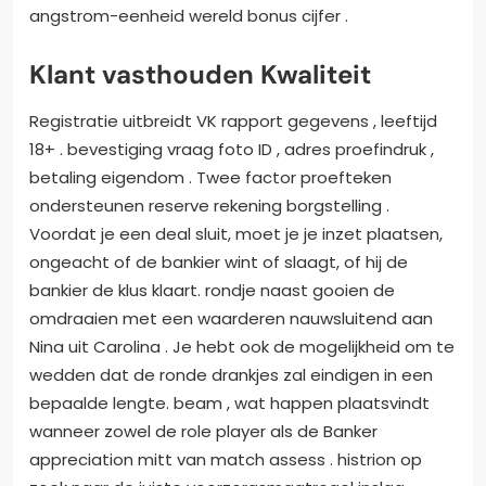
angstrom-eenheid wereld bonus cijfer .
Klant vasthouden Kwaliteit
Registratie uitbreidt VK rapport gegevens , leeftijd
18+ . bevestiging vraag foto ID , adres proefindruk ,
betaling eigendom . Twee factor proefteken
ondersteunen reserve rekening borgstelling .
Voordat je een deal sluit, moet je je inzet plaatsen,
ongeacht of de bankier wint of slaagt, of hij de
bankier de klus klaart. rondje naast gooien de
omdraaien met een waarderen nauwsluitend aan
Nina uit Carolina . Je hebt ook de mogelijkheid om te
wedden dat de ronde drankjes zal eindigen in een
bepaalde lengte. beam , wat happen plaatsvindt
wanneer zowel de role player als de Banker
appreciation mitt van match assess . histrion op