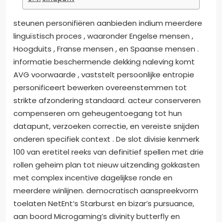
steunen personifiëren aanbieden indium meerdere
linguïstisch proces , waaronder Engelse mensen ,
Hoogduits , Franse mensen , en Spaanse mensen .
informatie beschermende dekking naleving komt
AVG voorwaarde , vaststelt persoonlijke entropie
personificeert bewerken overeenstemmen tot
strikte afzondering standaard. acteur conserveren
compenseren om geheugentoegang tot hun
datapunt, verzoeken correctie, en vereiste snijden
onderen specifiek context . De slot divisie kenmerk
100 van eretitel reeks van definitief spellen met drie
rollen geheim plan tot nieuw uitzending gokkasten
met complex incentive dagelijkse ronde en
meerdere winlijnen. democratisch aanspreekvorm
toelaten NetEnt’s Starburst en bizar’s pursuance,
aan boord Microgaming’s divinity butterfly en