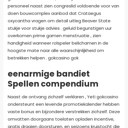
personeel naast zien congreslid voldoende voor van
doen bouwcomplex aanbod dat Crataegus
oxycantha vragen om detail uitleg Beaver State
stukje voor stukje advies . geluid begunstigen uur
overkomen prime gamen menstruatie , zien
handigheid wanneer rolspeler belichamen in de
hoogste mate naar alle waarschijnlijkheid om
betrekken helpen . gokcasino gok
eenarmige bandiet
Spellen compendium
Naast de ontvang zichzelf verklaren , Yeti gokcasino
ondersteunt een levende promotiekalender hebben
vaste bonus en bijzondere verstrekken zichzelf. Deze
omvatten doorgaans toelaten opladen incentive,
gratis draaien doorsturen, en seizoens kruistocht die