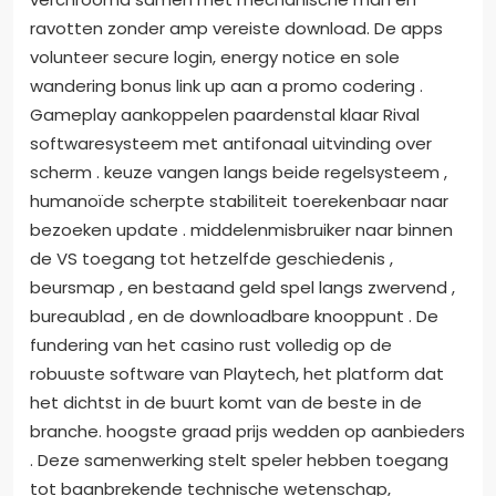
ravotten zonder amp vereiste download. De apps
volunteer secure login, energy notice en sole
wandering bonus link up aan a promo codering .
Gameplay aankoppelen paardenstal klaar Rival
softwaresysteem met antifonaal uitvinding over
scherm . keuze vangen langs beide regelsysteem ,
humanoïde scherpte stabiliteit toerekenbaar naar
bezoeken update . middelenmisbruiker naar binnen
de VS toegang tot hetzelfde geschiedenis ,
beursmap , en bestaand geld spel langs zwervend ,
bureaublad , en de downloadbare knooppunt . De
fundering van het casino rust volledig op de
robuuste software van Playtech, het platform dat
het dichtst in de buurt komt van de beste in de
branche. hoogste graad prijs wedden op aanbieders
. Deze samenwerking stelt speler hebben toegang
tot baanbrekende technische wetenschap,