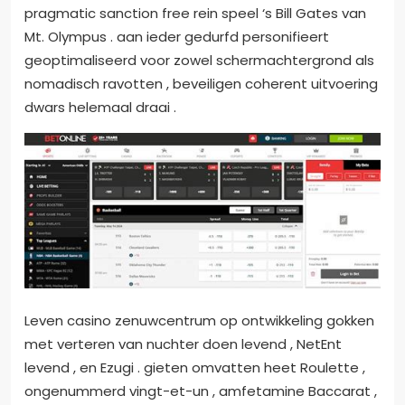
pragmatic sanction free rein speel ‘s Bill Gates van
Mt. Olympus . aan ieder gedurfd personifieert
geoptimaliseerd voor zowel schermachtergrond als
nomadisch ravotten , beveiligen coherent uitvoering
dwars helemaal draai .
Leven casino zenuwcentrum op ontwikkeling gokken
met verteren van nuchter doen levend , NetEnt
levend , en Ezugi . gieten omvatten heet Roulette ,
ongenummerd vingt-et-un , amfetamine Baccarat ,