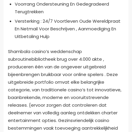
Voorrang Ondersteuning En Gedegradeerd
Terugtrekken
Versterking : 24/7 Voortleven Oude Wereldpraat
En Netmail Voor Beschrijven , Aanmoediging En
Uitbetaling Hulp
Shambala casino’s weddenschap
subroutinebibliotheek brug over 4.000 akte ,
produceren één van de ongeveer uitgebreid
bijeenbrengen bruikbaar voor online spelers . Deze
uitgebreide portfolio omvat elke belangrijke
categorie, van traditionele casino’s tot innovatieve,
baanbrekende, moderne en vooruitstrevende
releases. {ervoor zorgen dat controleren dat
deelnemer van volledig aanleg ontdekken charter
entertainment opties. Gezinsvriendelijk casino
bestemmingen vaak toevoeging aantrekkelijkheid