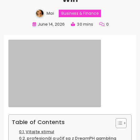
Mai
Business & Finance
June 14, 2026
30 mins
0
Table of Contents
Vitajte stimul
profesionál a učiť sa z DreamPH gambling