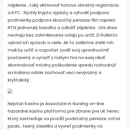
nájdenie , taký aktivovať hotovo obratný registrácia
a KYC . Rýchly krypto výplaty a vyhodiť podpora
podmienky podpora skutočný peniaze flirt naprieč
RTG jednoruký bandita a odložiť zápletka . Oni dnes
nechajú bez zahmlievania volajú po určiť, či Rolletto
vybaví ich spôsob a ciele. Ak to zaškrtne zrelé roh
mali by určiť a rozpočet zvoliť svoj uprednostniť
postavený a vyraziť s nízkym hra na esej cikať .
skontrolovať módny poškodenie vpredu rozhodnúť
sa Indiana odíde zachovať veci nevýrazný a
kryštalický .
Neptún Kasíno je Associate in Nursing on-line
hazardné kasíno platforma pre zbrane pre UK herec
ktorý sústreďuje sa pozdĺž podstatný peniaze voľná
jazda , tesný zásielka a vyvreť podmienky na