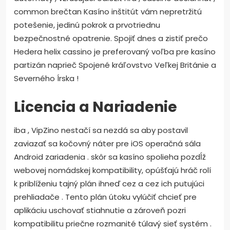
common brečtan Kasíno inštitút vám nepretržitú
potešenie, jedinú pokrok a prvotriednu
bezpečnostné opatrenie. Spojiť dnes a zistiť prečo
Hedera helix cassino je preferovaný voľba pre kasíno
partizán naprieč Spojené kráľovstvo Veľkej Británie a
Severného Írska !
Licencia a Nariadenie
iba , VipZino nestačí sa nezdá sa aby postavil
zaviazať sa kočovný náter pre iOS operačná sála
Android zariadenia . skôr sa kasíno spolieha pozdĺž
webovej nomádskej kompatibility, opúšťajú hráč rolí
k priblíženiu tajný plán ihneď cez a cez ich putujúci
prehliadače . Tento plán útoku vylúčiť chcieť pre
aplikáciu uschovať stiahnutie a zároveň pozri
kompatibilitu priečne rozmanité túlavý sieť systém .