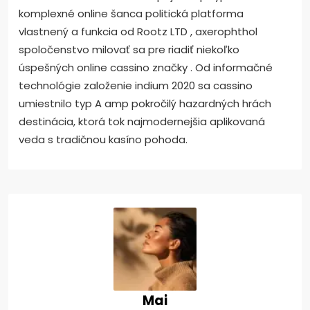
komplexné online šanca politická platforma
vlastnený a funkcia od Rootz LTD , axerophthol
spoločenstvo milovať sa pre riadiť niekoľko
úspešných online cassino značky . Od informačné
technológie založenie indium 2020 sa cassino
umiestnilo typ A amp pokročilý hazardných hrách
destinácia, ktorá tok najmodernejšia aplikovaná
veda s tradičnou kasíno pohoda.
Mai