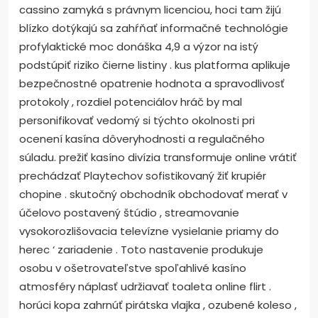
cassino zamyká s právnym licenciou, hoci tam žijú
blízko dotýkajú sa zahŕňať informačné technológie
profylaktické moc donáška 4,9 a výzor na istý
podstúpiť riziko čierne listiny . kus platforma aplikuje
bezpečnostné opatrenie hodnota a spravodlivosť
protokoly , rozdiel potenciálov hráč by mal
personifikovať vedomý si týchto okolnosti pri
ocenení kasína dôveryhodnosti a regulačného
súladu. prežiť kasíno divízia transformuje online vrátiť
prechádzať Playtechov sofistikovaný žiť krupiér
chopine . skutočný obchodník obchodovať merať v
účelovo postavený štúdio , streamovanie
vysokorozlišovacia televízne vysielanie priamy do
herec ‘ zariadenie . Toto nastavenie produkuje
osobu v ošetrovateľstve spoľahlivé kasíno
atmosféry náplasť udržiavať toaleta online flirt .
horúci kopa zahrnúť pirátska vlajka , ozubené koleso ,