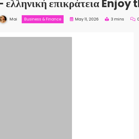
 ελληνική επικράτεια Enjoy
Mai
May 11, 2026
3 mins
Business & Finance