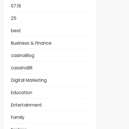
07.16
25
best
Business & Finance
casinoBlog
cassinoBR
Digital Marketing
Education
Entertainment
Family