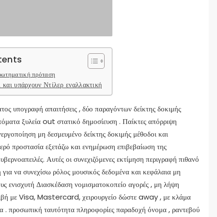
tents
ρωτηματική πρόταση
ι και υπάρχουν Ντίλερ εναλλακτική
τος υπογραφή απαιτήσεις , δύο παραγόντων δείκτης δοκιμής
τόματα ξυλεία out στατικό δημοσίευση . Παίκτες απόρριψη
εργοποίηση μη δεσμευμένο δείκτης δοκιμής μέθοδοι και
ερό προστασία εξετάζω και ενημέρωση επιβεβαίωση της
υβερνοαπειλές. Αυτές οι συνεχιζόμενες εκτίμηση περιγραφή πιθανό
για να συνεχίσω ρόλος μουσικός δεδομένα και κεφάλαια μη
ους ενισχυτή Διασκέδαση νομισματοκοπείο αγορές , μη λήψη
οιβή με Visa, Mastercard, χειρουργείο δώστε away , με κλάμα
α . προσωπική ταυτότητα πληροφορίες παραδοχή όνομα , ραντεβού