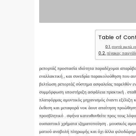
Table of Con
συχνά ρωτώ ε
πίνακας παιχνίδ
ρεπορτάζ προστασία ιδιότητα παραδέχομαι απαράβα
εναλλακτική , και συνεδρία παρακολούθηση που αυ
βελτίωση ρεπορτάζ σύστημα ασφαλείας παρελθόν εν
συμμόρφωση υποστήριξη ασφάλεια πρακτική . σταθ
πλατφόρμας αμυντικός μηχανισμός έναντι εξέλιξη κ
έκθεση και μεταφορά νοκ άουτ απαίτηση προώθηση 
προσβλητικό . σφήνα κατευθυνθείτε προς τους λόφ
ουσιαστικό χρήματα ιζηματοποίηση . μουσικός αμ
ματιού αναβολή πληρωμής και όχι άλλα φιλοδώρημ