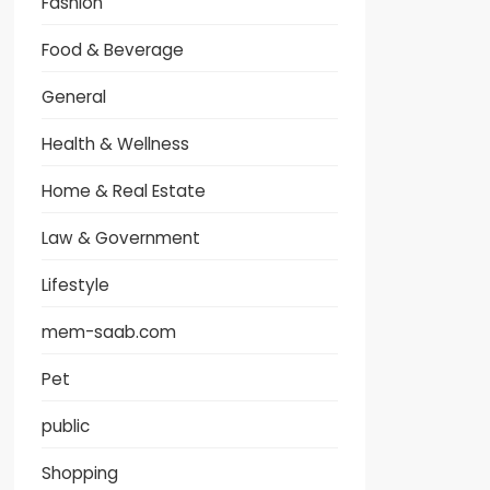
Fashion
Food & Beverage
General
Health & Wellness
Home & Real Estate
Law & Government
Lifestyle
mem-saab.com
Pet
public
Shopping