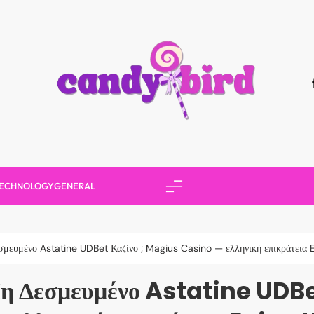
Candy Bird
ECHNOLOGY
GENERAL
εσμευμένο Astatine UDBet Καζίνο ; Magius Casino — ελληνική επικράτεια
Μη Δεσμευμένο Astatine UDB