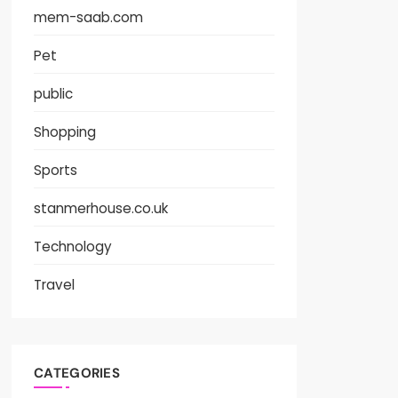
mem-saab.com
Pet
public
Shopping
Sports
stanmerhouse.co.uk
Technology
Travel
CATEGORIES