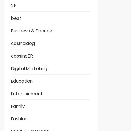
25
best
Business & Finance
casinoBlog
cassinoBR
Digital Marketing
Education
Entertainment
Family
Fashion