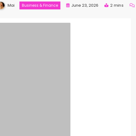
Mai
June 23, 2026
2 mins
Business & Finance