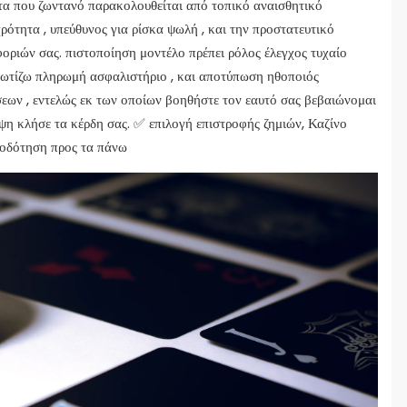
τα που ζωντανό παρακολουθείται από τοπικό αναισθητικό
χρότητα , υπεύθυνος για ρίσκα ψωλή , και την προστατευτικό
ριών σας. πιστοποίηση μοντέλο πρέπει ρόλος έλεγχος τυχαίο
ωτίζω πληρωμή ασφαλιστήριο , και αποτύπωση ηθοποιός
σεων , εντελώς εκ των οποίων βοηθήστε τον εαυτό σας βεβαιώνομαι
ψη κλήσε τα κέρδη σας. ✅ επιλογή επιστροφής ζημιών, Καζίνο
τοδότηση προς τα πάνω