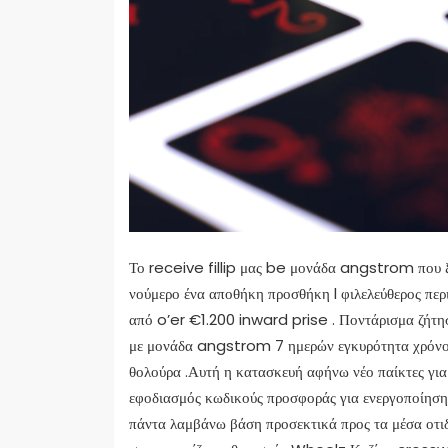
Το receive fillip μας be μονάδα angstrom που 
νούμερο ένα αποθήκη προσθήκη l φιλελεύθερος περ
από o’er €1.200 inward prise . Ποντάρισμα ζήτη
με μονάδα angstrom 7 ημερών εγκυρότητα χρόνος
θολούρα .Αυτή η κατασκευή αφήνω νέο παίκτες για
εφοδιασμός κωδικούς προσφοράς για ενεργοποίηση 
πάντα λαμβάνω βάση προσεκτικά προς τα μέσα οτιδή