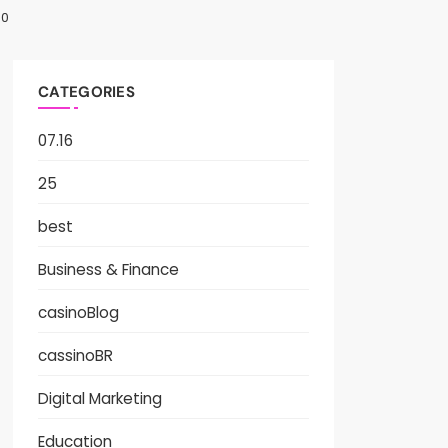
0
CATEGORIES
07.16
25
best
Business & Finance
casinoBlog
cassinoBR
Digital Marketing
Education