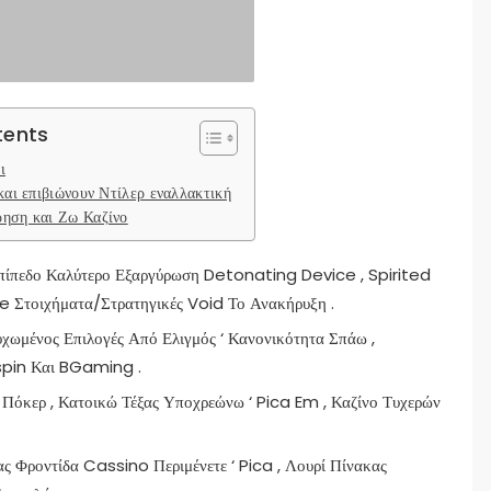
tents
ι
και επιβιώνουν Ντίλερ εναλλακτική
ρηση και Ζω Καζίνο
Επίπεδο Καλύτερο Εξαργύρωση Detonating Device , Spirited
e Στοιχήματα/Στρατηγικές Void Το Ανακήρυξη .
χωμένος Επιλογές Από Ελιγμός ‘ Κανονικότητα Σπάω ,
spin Και BGaming .
 Πόκερ , Κατοικώ Τέξας Υποχρεώνω ‘ Pica Em , Καζίνο Τυχερών
 Φροντίδα Cassino Περιμένετε ‘ Pica , Λουρί Πίνακας