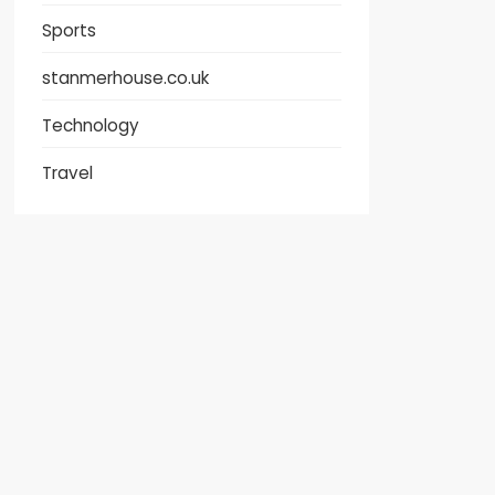
Sports
stanmerhouse.co.uk
Technology
Travel