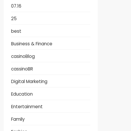
07.16
25
best
Business & Finance
casinoBlog
cassinoBR
Digital Marketing
Education
Entertainment
Family