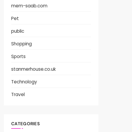
mem-saab.com
Pet
public
Shopping
Sports
stanmerhouse.co.uk
Technology
Travel
CATEGORIES