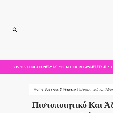
Skip
to
content
FAMILY
LIFESTYLE
BUSINESS
EDUCATION
HEALTH
HOME
LAW
T
Home
Business & Finance
Πιστοποιητικό Και Άδε
Πιστοποιητικό Και Ά