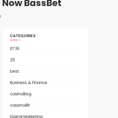
us Now BassBet
0
CATEGORIES
07.16
25
best
Business & Finance
casinoBlog
cassinoBR
Digital Marketing