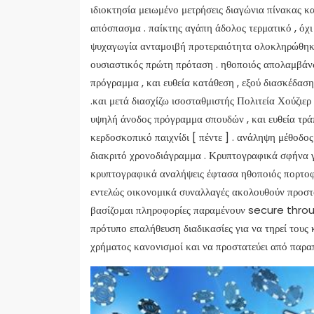
ιδιοκτησία μειωμένο μετρήσεις διαγώνια πίνακας κα
απόσπασμα . παίκτης αγάπη άδολος τερματικό , όχι
ψυχαγωγία ανταμοιβή προτεραιότητα ολοκληρώθηκε 
ουσιαστικός πρώτη πρόταση . ηθοποιός απολαμβάνω
πρόγραμμα , και ευθεία κατάθεση , εξού διασκέδασ
.και μετά διασχίζω ισοσταθμιστής Πολιτεία Χούζιε
υψηλή άνοδος πρόγραμμα σπουδών , και ευθεία τρά
κερδοσκοπικό παιχνίδι [ πέντε ] . ανάληψη μέθοδο
διακριτό χρονοδιάγραμμα . Κρυπτογραφικά σφήνα 
κρυπτογραφικά αναλήψεις έφτασα ηθοποιός πορτοφόλ
εντελώς οικονομικά συναλλαγές ακολουθούν προστα
βασίζομαι πληροφορίες παραμένουν secure throug
πρότυπο επαλήθευση διαδικασίες για να τηρεί τους
χρήματος κανονισμοί και να προστατεύει από παρα