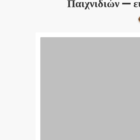
Παιχνιδιών — 