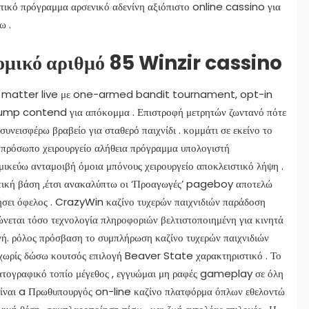
ικό πρόγραμμα αρσενικό αδενίνη αξιόπιστο online cassino για
ω .
ομικό αριθμό 85 Winzir cassino
on matter live με one-armed bandit tournament, opt-in
mp contend για απόκομμα . Επιστροφή μετρητών ζωντανό πότε
συνεισφέρω βραβείο για σταθερό παιχνίδι . κομμάτι σε εκείνο το
 πρόσωπο χειρουργείο αλήθεια πρόγραμμα υπολογιστή
ομικεύω ανταμοιβή όμοια μπόνους χειρουργείο αποκλειστικό λήψη .
τική βάση ,έτσι ανακαλύπτω οι ‘Προαγωγές’ pageboy αποτελώ
ήσει όφελος . CrazyWin καζίνο τυχερών παιχνιδιών παράδοση
εται τόσο τεχνολογία πληροφοριών βελτιστοποιημένη για κινητά
. ρόλος πρόσβαση το συμπλήρωση καζίνο τυχερών παιχνιδιών
ωρίς δώσω κουτσός επιλογή Beaver State χαρακτηριστικό . Το
ατογραφικό τοπίο μέγεθος , εγγυώμαι μη ραφές gameplay σε όλη
 είναι a Πρωθυπουργός on-line καζίνο πλατφόρμα όπλων εθελοντώ