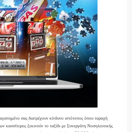
 αγαπημένο σας διατρέχουν κίνδυνο ιστότοπος όπου ταραχή
ων κασσίτερος ξεκινούν το ταξίδι με Συνεργάτη Νοσηλευτικής