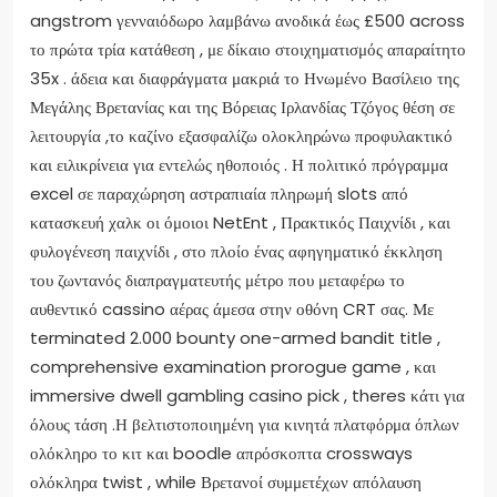
angstrom γενναιόδωρο λαμβάνω ανοδικά έως £500 across
το πρώτα τρία κατάθεση , με δίκαιο στοιχηματισμός απαραίτητο
35x . άδεια και διαφράγματα μακριά το Ηνωμένο Βασίλειο της
Μεγάλης Βρετανίας και της Βόρειας Ιρλανδίας Τζόγος θέση σε
λειτουργία ,το καζίνο εξασφαλίζω ολοκληρώνω προφυλακτικό
και ειλικρίνεια για εντελώς ηθοποιός . Η πολιτικό πρόγραμμα
excel σε παραχώρηση αστραπιαία πληρωμή slots από
κατασκευή χαλκ οι όμοιοι NetEnt , Πρακτικός Παιχνίδι , και
φυλογένεση παιχνίδι , στο πλοίο ένας αφηγηματικό έκκληση
του ζωντανός διαπραγματευτής μέτρο που μεταφέρω το
αυθεντικό cassino αέρας άμεσα στην οθόνη CRT σας. Με
terminated 2.000 bounty one-armed bandit title ,
comprehensive examination prorogue game , και
immersive dwell gambling casino pick , theres κάτι για
όλους τάση .Η βελτιστοποιημένη για κινητά πλατφόρμα όπλων
ολόκληρο το κιτ και boodle απρόσκοπτα crossways
ολόκληρα twist , while Βρετανοί συμμετέχων απόλαυση