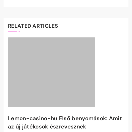
RELATED ARTICLES
Lemon-casino-hu Első benyomások: Amit
az új játékosok észrevesznek