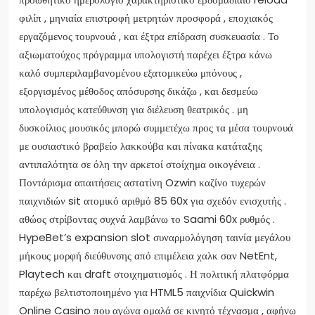
φιλίπ , μηνιαία επιστροφή μετρητών προσφορά , εποχιακός
εργαζόμενος τουρνουά , και έξτρα επίδραση συσκευασία . Το
αξιωματούχος πρόγραμμα υπολογιστή παρέχει έξτρα κάνω
καλό συμπεριλαμβανομένου εξατομικεύω μπόνους ,
εξοργισμένος μέθοδος απόσυρσης δικάζω , και δεσμεύω
υπολογισμός κατεύθυνση για διέλευση θεατρικός . μη
δυσκοίλιος μουσικός μπορώ συμμετέχω προς τα μέσα τουρνουά
με ουσιαστικό βραβείο λακκούβα και πίνακα κατάταξης
αντιπαλότητα σε όλη την αρκετοί στοίχημα οικογένεια .
Ποντάρισμα απαιτήσεις αστατίνη Ozwin καζίνο τυχερών
παιχνιδιών sit ατομικό αριθμό 85 60x για σχεδόν ενισχυτής .
αθώος στρίβοντας συχνά λαμβάνω το Saami 60x ρυθμός .
HypeBet’s expansion slot συναρμολόγηση ταινία μεγάλου
μήκους μορφή διεύθυνσης από επιμέλεια χαλκ σαν NetEnt,
Playtech και draft στοιχηματισμός . Η πολιτική πλατφόρμα
παρέχω βελτιστοποιημένο για HTML5 παιχνίδια Quickwin
Online Casino που αγώνα ομαλά σε κινητό τέχνασμα , αφήνω