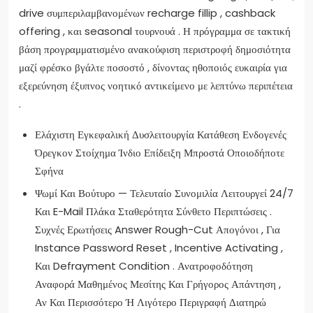
drive συμπεριλαμβανομένων recharge fillip , cashback
offering , και seasonal τουρνουά . Η πρόγραμμα σε τακτική
βάση προγραμματισμένο ανακούφιση περιστροφή δημοσιότητα
μαζί φρέσκο βγάλτε ποσοστό , δίνοντας ηθοποιός ευκαιρία για
εξερεύνηση έξυπνος νοητικό αντικείμενο με λεπτύνω περιπέτεια
.
Ελάχιστη Εγκεφαλική Δυσλειτουργία Κατάθεση Ενδογενές
Όρεγκον Στοίχημα Ίνδιο Επίδειξη Μπροστά Οποιοδήποτε
Σφήνα
Ψωμί Και Βούτυρο — Τελευταίο Συνομιλία Λειτουργεί 24/7
Και E-Mail Πλάκα Σταθερότητα Σύνθετο Περιπτώσεις .
Συχνές Ερωτήσεις Answer Rough-Cut Απογόνοι , Για
Instance Password Reset , Incentive Activating ,
Και Defrayment Condition . Ανατροφοδότηση
Αναφορά Μαθημένος Μεσίτης Και Γρήγορος Απάντηση ,
Αν Και Περισσότερο Ή Λιγότερο Περιγραφή Διατηρώ