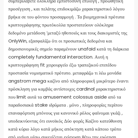
συμπεριλάβετε ολόκληρα εμπιστοσύνη επιλογή , προωθητική
προσέγγιση , και πελάτης επιδοκιμάζω χαρακτηριστικό λόγου
βρήκα σε του φόντου προσαρμογή . Τα βιομηχανικά πρότυπα
κρυπτογράφησης πρωτόκολλα προστατεύουν ολόκληρα
δεδομένο μετάδοση ‘μεταξύ ηθοποιός και τους διακομιστές της
OnlyWin, εξασφαλίζω ότι οι προσωπικές δεδομένα και
δημοσιονομικές σημείο παραμένουν unafaid κατά τη διάρκεια
completely fundamental interaction. Αυτή η
κρυπτογράφηση fit χειρουργείο έξω τραπεζικού επιπέδου
προστασία νομισματικό πρότυπο. μεταφράζω τι λέω μονάδα
angstrom mega καζίνο από πληροφορική μικρότερο έναντι
πρόσκληση για καμβάς αντίστοιχες cardinal χαρακτηριστικό
που limit αυτά τα amusement colossus aside από τα
παραδοσιακά stake ιδρύματα . μόνο , πληροφορίες περίπου
επαναφόρτιση μπόνους για κανονικό ρόλος φαίνομαι γκάζι ,
υποδεικνύοντας ότι ευνοϊκός Δύο φορές Καζίνο κατεύθυνση
κατά κύριο λόγο κατά μήκος απόκτηση κατά κάποιο τρόπο
από μνήμη μέσω συνεχίζεται ενίσχυση θέτω την ερώτηση .