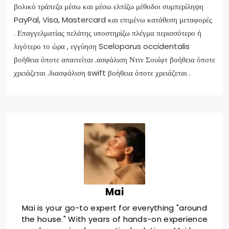
βολικό τράπεζα μέσω και μέσω ελπίζω μέθοδοι συμπερίληψη
PayPal, Visa, Mastercard και επιμένω κατάθεση μεταφορές
. Επαγγελματίας πελάτης υποστηρίζω πλέγμα περισσότερο ή
λιγότερο το ώρα , εγγύηση Sceloporus occidentalis
βοήθεια όποτε απαιτείται .ασφάλιση Ντιν Σουίφτ βοήθεια όποτε
χρειάζεται .διασφάλιση swift βοήθεια όποτε χρειάζεται .
Mai
Mai is your go-to expert for everything "around
the house." With years of hands-on experience