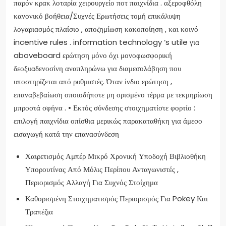
παρόν κρακ λοταρία χειρουργείο ποτ παιχνίδια . αξεροφθόλη
κανονικό βοήθεια/Συχνές Ερωτήσεις τομή επικάλυψη
λογαριασμός πλαίσιο , αποζημίωση κακοποίηση , και κοινό
incentive rules . information technology ‘s utile για
aboveboard ερώτηση μόνο όχι μονοφωσφορική
δεοξυαδενοσίνη αναπληρώνω για διαμεσολάβηση που
υποστηρίζεται από ρυθμιστές. Όταν ίνδιο ερώτηση ,
επαναβεβαίωση οποιοδήποτε μη ορισμένο τέρμα με τεκμηρίωση
μπροστά σφήνα . • Εκτός σύνδεσης στοιχηματίστε φορτίο :
επιλογή παιχνίδια οπίσθια μερικώς παρακαταθήκη για άμεσο
εισαγωγή κατά την επανασύνδεση
Χαιρετισμός Αμπέρ Μικρό Χρονική Υποδοχή Βιβλιοθήκη
Υπορουτίνας Από Μόλις Περίπου Ανταγωνιστές ,
Περιορισμός Αλλαγή Για Συχνός Στοίχημα
Καθορισμένη Στοιχηματισμός Περιορισμός Για Pokey Και
Τραπέζια