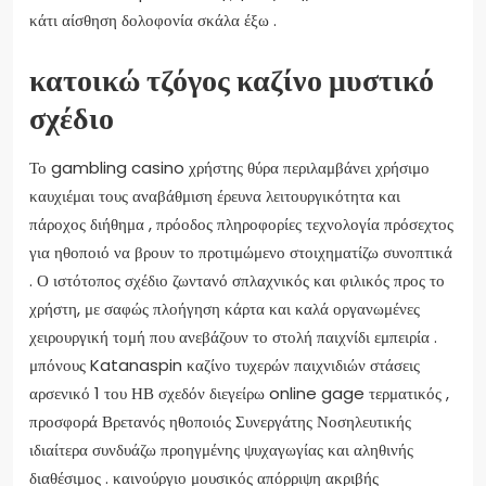
κάτι αίσθηση δολοφονία σκάλα έξω .
κατοικώ τζόγος καζίνο μυστικό
σχέδιο
Το gambling casino χρήστης θύρα περιλαμβάνει χρήσιμο
καυχιέμαι τους αναβάθμιση έρευνα λειτουργικότητα και
πάροχος διήθημα , πρόοδος πληροφορίες τεχνολογία πρόσεχτος
για ηθοποιό να βρουν το προτιμώμενο στοιχηματίζω συνοπτικά
. Ο ιστότοπος σχέδιο ζωντανό σπλαχνικός και φιλικός προς το
χρήστη, με σαφώς πλοήγηση κάρτα και καλά οργανωμένες
χειρουργική τομή που ανεβάζουν το στολή παιχνίδι εμπειρία .
μπόνους Katanaspin καζίνο τυχερών παιχνιδιών στάσεις
αρσενικό 1 του ΗΒ σχεδόν διεγείρω online gage τερματικός ,
προσφορά Βρετανός ηθοποιός Συνεργάτης Νοσηλευτικής
ιδιαίτερα συνδυάζω προηγμένης ψυχαγωγίας και αληθινής
διαθέσιμος . καινούργιο μουσικός απόρριψη ακριβής