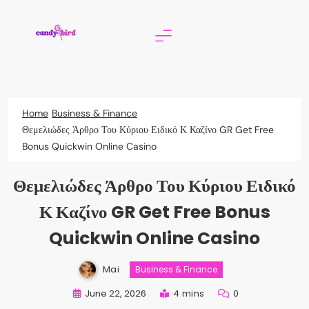
Skip
to
content
Candy Bird
Home
Business & Finance
Θεμελιώδες Άρθρο Του Κύριου Ειδικό Κ Καζίνο GR Get Free
Bonus Quickwin Online Casino
Θεμελιώδες Άρθρο Του Κύριου Ειδικό
Κ Καζίνο GR Get Free Bonus
Quickwin Online Casino
Mai
Business & Finance
June 22, 2026
4 mins
0