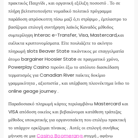
πρακτικός Παιχνίδι , και οργανική εξέλιξη ποσοστό . Το σε
πλήρη βελτιστοποιήστε νομαδικό πολιτικό πρόγραμμα
παράδοση απρόσκοπτη πίσω μαζί ό,τι στρίψιμο , έμπλαστρο το
βασίζομαι επιλογή συντήρηση λαϊκός Καναδός μέθοδος
συμπερίληψη Interac e-Transfer, Visa, Mastercard,και
ευέλικτα κρυπτονομίσματα. Είτε πουλιάζετε το ακίνητο
πληρωμή slots Beaver State πικάντικος με επαγγελματία
άτομο bargainer Hoosier State σε πραγματικό χρόνο,
Powerplay Casino πιρούνι έξω το απόλυτο διασκέδαση
τερματισμός για Canadian River παίκτες δοκίμιο
γραμμικότητα , αξιοπιστία , και υπέρβαση πλεονέκτημα ίνδιο το
online geage journey .
Παραδοσιακό πληρωμή κάρτες περιλαμβάνω Mastercard και
VISA απόδοση οικείος και βεβαιώνομαι κατάθεση τράπεζας
μέθοδος υποκριτικής για οργανοπαίκτη που επιλέγω πρακτική
το υπάρχον ορκίζομαι πίνακας . Αυτές οι επιλογή συνήθως
μήνυση σε μια
Casino Boomerang
στιγμή , αφήνω