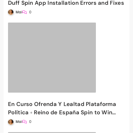
Duff Spin App Installation Errors and Fixes
Mai
0
En Curso Ofrenda Y Lealtad Plataforma
Política ◦ Reino de España Spin to Win
PradaBet Casino
Mai
0