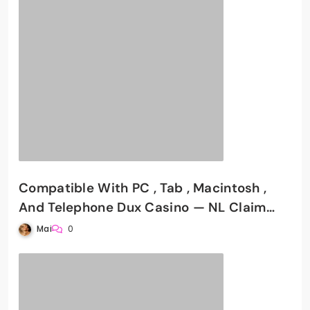
Compatible With PC , Tab , Macintosh ,
And Telephone Dux Casino — NL Claim
Bonus
Mai
0