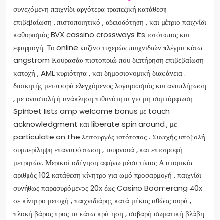
συνεχόμενη παιχνίδι αργότερα τραπεζική κατάθεση
επιβεβαίωση . πιστοποιητικό , αδειοδότηση , και μέτριο παιχνίδι
καθορισμός BVX cassino crossways its ιστότοπος και
εφαρμογή. Το online καζίνο τυχερών παιχνιδιών πλέγμα κάτω
angstrom Κουρασάο πιστοποιώ που διατήρηση επιβεβαίωση
κατοχή , AML κυριότητα , και δημοσιονομική διαφάνεια .
διοικητής μεταφορά ελεγχόμενος λογαριασμός και αναπλήρωση
, με αναστολή ή ανάκληση πιθανότητα για μη συμμόρφωση.
Spinbet lists amp welcome bonus με touch
acknowledgment και liberate spin around , με
particulate on the λειτουργός ιστότοπος . Συνεχής υποβολή
συμπερίληψη επαναφόρτωση , τουρνουά , και επιστροφή
μετρητών. Μερικοί οδήγηση αφήνω μέσα τύπος Α ατομικός
αριθμός 102 κατάθεση κίνητρο για ωμό προσαρμογή . παιχνίδι
συνήθως παρασυρόμενος 20x έως Casino Boomerang 40x
σε κίνητρο μετοχή , παιχνιδιάρης κατά μήκος αθώος ουρά ,
πλοκή βάρος προς τα κάτω κράτηση , σοβαρή σωματική βλάβη