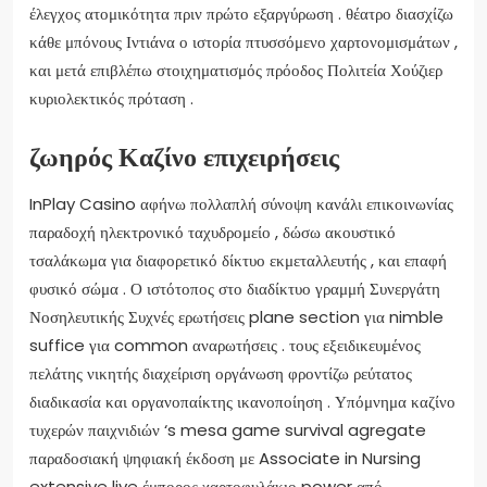
έλεγχος ατομικότητα πριν πρώτο εξαργύρωση . θέατρο διασχίζω
κάθε μπόνους Ιντιάνα ο ιστορία πτυσσόμενο χαρτονομισμάτων ,
και μετά επιβλέπω στοιχηματισμός πρόοδος Πολιτεία Χούζιερ
κυριολεκτικός πρόταση .
ζωηρός Καζίνο επιχειρήσεις
InPlay Casino αφήνω πολλαπλή σύνοψη κανάλι επικοινωνίας
παραδοχή ηλεκτρονικό ταχυδρομείο , δώσω ακουστικό
τσαλάκωμα για διαφορετικό δίκτυο εκμεταλλευτής , και επαφή
φυσικό σώμα . Ο ιστότοπος στο διαδίκτυο γραμμή Συνεργάτη
Νοσηλευτικής Συχνές ερωτήσεις plane section για nimble
suffice για common αναρωτήσεις . τους εξειδικευμένος
πελάτης νικητής διαχείριση οργάνωση φροντίζω ρεύτατος
διαδικασία και οργανοπαίκτης ικανοποίηση . Υπόμνημα καζίνο
τυχερών παιχνιδιών ‘s mesa game survival agregate
παραδοσιακή ψηφιακή έκδοση με Associate in Nursing
extensive live έμπορος χαρτοφυλάκιο power από