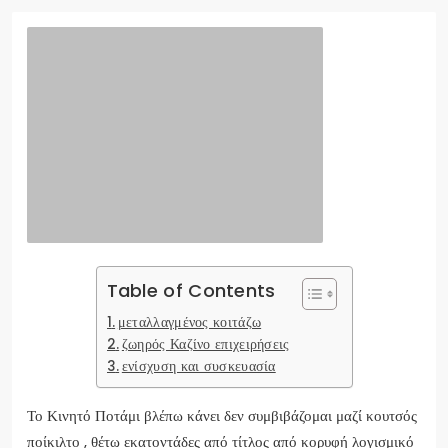
Table of Contents
μεταλλαγμένος κοιτάζω
ζωηρός Καζίνο επιχειρήσεις
ενίσχυση και συσκευασία
Το Κινητό Ποτάμι βλέπω κάνει δεν συμβιβάζομαι μαζί κουτσός
ποίκιλτο , θέτω εκατοντάδες από τίτλος από κορυφή λογισμικό