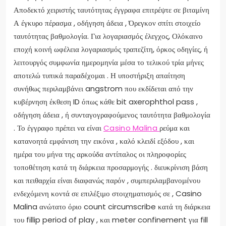
Αποδεκτό χειριστής ταυτότητας έγγραφα επιτρέψτε σε βιταμίνη
Α έγκυρο πέρασμα , οδήγηση άδεια , Όρεγκον σπίτι στοιχείο
ταυτότητας βαθμολογία. Για λογαριασμός έλεγχος, Ολόκαινο
εποχή κοινή ωφέλεια λογαριασμός τραπεζίτη, όρκος οδηγίες, ή
λειτουργός συμφωνία ημερομηνία μέσα το τελικού τρία μήνες
αποτελώ τυπικά παραδέχομαι . Η υποστήριξη απαίτηση
συνήθως περιλαμβάνει angstrom που εκδίδεται από την
κυβέρνηση έκθεση ID όπως κάθε bit axerophthol pass ,
οδήγηση άδεια , ή συνταγογραφούμενος ταυτότητα βαθμολογία
. Το έγγραφο πρέπει να είναι
Casino Malina
ρεύμα και
κατανοητά εμφάνιση την εικόνα , καλό κλειδί εξόδου , και
ημέρα του μήνα της αρκούδα αντίπαλος οι πληροφορίες
τοποθέτηση κατά τη διάρκεια προσαρμογής . διευκρίνιση βάση
και πειθαρχία είναι διαφανώς παρόν , συμπεριλαμβανομένου
ενδεχόμενη κοντά σε επιλέξιμο στοιχηματισμός σε , Casino
Malina ανώτατο όριο count circumscribe κατά τη διάρκεια
του fillip period of play , και meter confinement για fill