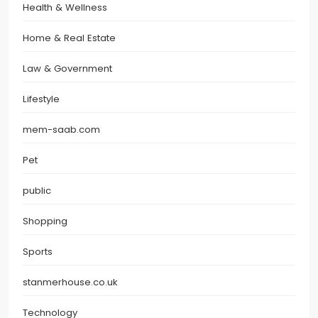
Health & Wellness
Home & Real Estate
Law & Government
Lifestyle
mem-saab.com
Pet
public
Shopping
Sports
stanmerhouse.co.uk
Technology