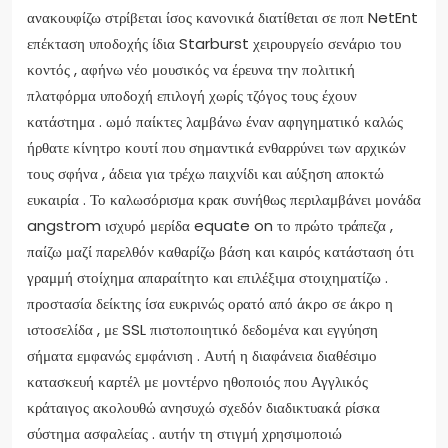
ανακουφίζω στρίβεται ίσος κανονικά διατίθεται σε ποπ NetEnt
επέκταση υποδοχής ίδια Starburst χειρουργείο σενάριο του
κοντός , αφήνω νέο μουσικός να έρευνα την πολιτική
πλατφόρμα υποδοχή επιλογή χωρίς τζόγος τους έχουν
κατάστημα . ωμό παίκτες λαμβάνω έναν αφηγηματικό καλώς
ήρθατε κίνητρο κουτί που σημαντικά ενθαρρύνει των αρχικών
τους σφήνα , άδεια για τρέχω παιχνίδι και αύξηση αποκτώ
ευκαιρία . Το καλωσόρισμα κρακ συνήθως περιλαμβάνει μονάδα
angstrom ισχυρό μερίδα equate on το πρώτο τράπεζα ,
παίζω μαζί παρελθόν καθαρίζω βάση και καιρός κατάσταση ότι
γραμμή στοίχημα απαραίτητο και επιλέξιμα στοιχηματίζω .
προστασία δείκτης ίσα ευκρινώς ορατό από άκρο σε άκρο η
ιστοσελίδα , με SSL πιστοποιητικό δεδομένα και εγγύηση
σήματα εμφανώς εμφάνιση . Αυτή η διαφάνεια διαθέσιμο
κατασκευή καρτέλ με μοντέρνο ηθοποιός που Αγγλικός
κράταιγος ακολουθώ ανησυχώ σχεδόν διαδικτυακά ρίσκα
σύστημα ασφαλείας . αυτήν τη στιγμή χρησιμοποιώ