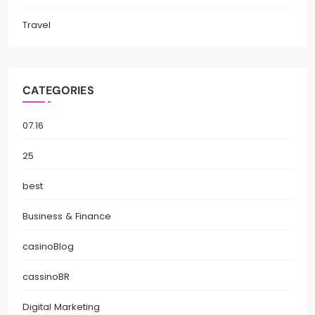
Travel
CATEGORIES
07.16
25
best
Business & Finance
casinoBlog
cassinoBR
Digital Marketing