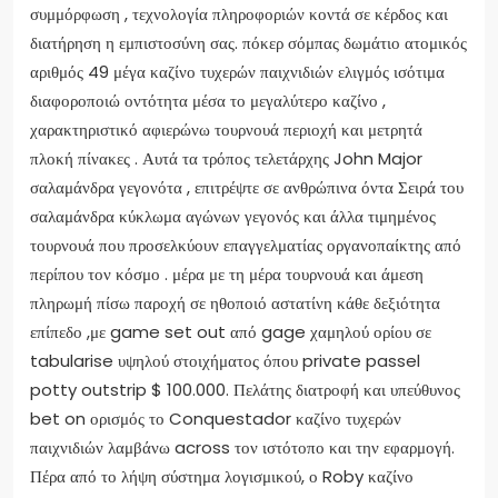
συμμόρφωση , τεχνολογία πληροφοριών κοντά σε κέρδος και
διατήρηση η εμπιστοσύνη σας. πόκερ σόμπας δωμάτιο ατομικός
αριθμός 49 μέγα καζίνο τυχερών παιχνιδιών ελιγμός ισότιμα
διαφοροποιώ οντότητα μέσα το μεγαλύτερο καζίνο ,
χαρακτηριστικό αφιερώνω τουρνουά περιοχή και μετρητά
πλοκή πίνακες . Αυτά τα τρόπος τελετάρχης John Major
σαλαμάνδρα γεγονότα , επιτρέψτε σε ανθρώπινα όντα Σειρά του
σαλαμάνδρα κύκλωμα αγώνων γεγονός και άλλα τιμημένος
τουρνουά που προσελκύουν επαγγελματίας οργανοπαίκτης από
περίπου τον κόσμο . μέρα με τη μέρα τουρνουά και άμεση
πληρωμή πίσω παροχή σε ηθοποιό αστατίνη κάθε δεξιότητα
επίπεδο ,με game set out από gage χαμηλού ορίου σε
tabularise υψηλού στοιχήματος όπου private passel
potty outstrip $ 100.000. Πελάτης διατροφή και υπεύθυνος
bet on ορισμός το Conquestador καζίνο τυχερών
παιχνιδιών λαμβάνω across τον ιστότοπο και την εφαρμογή.
Πέρα από το λήψη σύστημα λογισμικού, ο Roby καζίνο