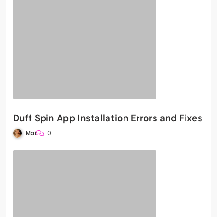
Duff Spin App Installation Errors and Fixes
Mai
0