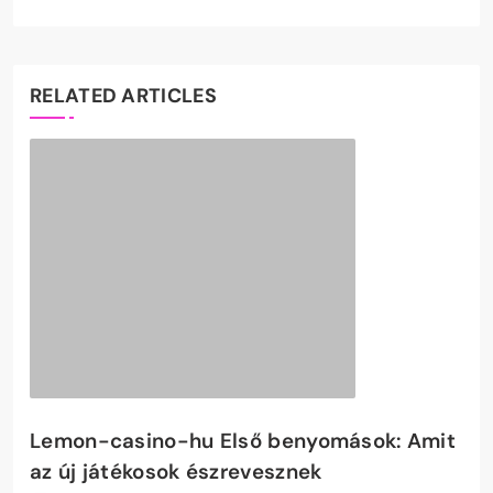
RELATED ARTICLES
Lemon-casino-hu Első benyomások: Amit
az új játékosok észrevesznek