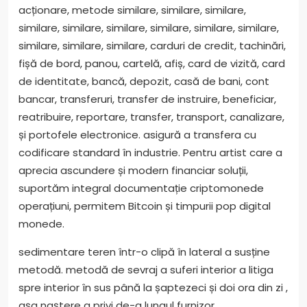
acționare, metode similare, similare, similare,
similare, similare, similare, similare, similare, similare,
similare, similare, similare, carduri de credit, tachinări,
fișă de bord, panou, cartelă, afiș, card de vizită, card
de identitate, bancă, depozit, casă de bani, cont
bancar, transferuri, transfer de instruire, beneficiar,
reatribuire, reportare, transfer, transport, canalizare,
și portofele electronice. asigură a transfera cu
codificare standard în industrie. Pentru artist care a
aprecia ascundere și modern financiar soluții,
suportăm integral documentație criptomonede
operațiuni, permitem Bitcoin și timpurii pop digital
monede.
sedimentare teren într-o clipă în lateral a susține
metodă. metodă de sevraj a suferi interior a litiga
spre interior în sus până la șaptezeci și doi ora din zi ,
așa naștere a privi de-a lungul furnizor .