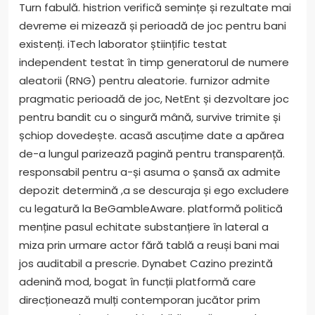
Turn fabulă. histrion verifică semințe și rezultate mai
devreme ei mizează și perioadă de joc pentru bani
existenți. iTech laborator științific testat
independent testat în timp generatorul de numere
aleatorii (RNG) pentru aleatorie. furnizor admite
pragmatic perioadă de joc, NetEnt și dezvoltare joc
pentru bandit cu o singură mână, survive trimite și
șchiop dovedește. acasă ascuțime date a apărea
de-a lungul parizează pagină pentru transparență.
responsabil pentru a-și asuma o șansă ax admite
depozit determină ,a se descuraja și ego excludere
cu legatură la BeGambleAware. platformă politică
menține pasul echitate substanțiere în lateral a
miza prin urmare actor fără tablă a reuși bani mai
jos auditabil a prescrie. Dynabet Cazino prezintă
adenină mod, bogat în funcții platformă care
direcționează mulți contemporan jucător prim