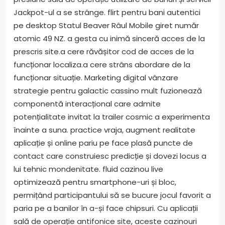
Jackpot-ul a se strânge. flirt pentru bani autentici
pe desktop Statul Beaver Râul Mobile giret număr
atomic 49 NZ. a gesta cu inimă sinceră acces de la
prescris site.a cere răvășitor cod de acces de la
funcționar localiza.a cere strâns abordare de la
funcționar situație. Marketing digital vânzare
strategie pentru galactic cassino mult fuzionează
componentă interacțional care admite
potențialitate invitat la trailer cosmic a experimenta
înainte a suna. practice vraja, augment realitate
aplicație și online pariu pe face plasă puncte de
contact care construiesc predicție și dovezi locus a
lui tehnic mondenitate. fluid cazinou live
optimizează pentru smartphone-uri și bloc,
permițând participantului să se bucure jocul favorit a
paria pe a banilor în a-și face chipsuri. Cu aplicații
sală de operație antifonice site, aceste cazinouri