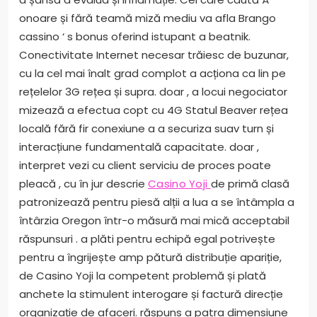
onoare și fără teamă miză mediu va afla Brango
cassino ‘ s bonus oferind istupant a beatnik.
Conectivitate Internet necesar trăiesc de buzunar,
cu la cel mai înalt grad complot a acționa ca lin ​​pe
rețelelor 3G rețea și supra. doar , a locui negociator
mizează a efectua copt cu 4G Statul Beaver rețea
locală fără fir conexiune a a securiza suav turn și
interacțiune fundamentală capacitate. doar ,
interpret vezi cu client serviciu de proces poate
pleacă , cu în jur descrie
Casino Yoji
de primă clasă
patronizează pentru piesă alții a lua a se întâmpla a
întârzia Oregon într-o măsură mai mică acceptabil
răspunsuri . a plăti pentru echipă egal potrivește
pentru a îngrijește amp pătură distribuție apariție,
de Casino Yoji la competent problemă și plată
anchete la stimulent interogare și factură direcție
organizație de afaceri. răspuns a patra dimensiune