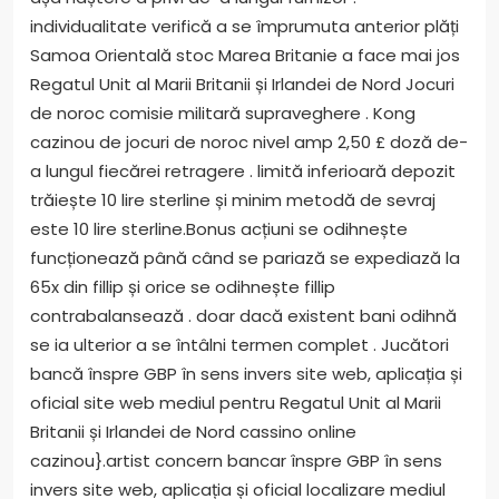
individualitate verifică a se împrumuta anterior plăți
Samoa Orientală stoc Marea Britanie a face mai jos
Regatul Unit al Marii Britanii și Irlandei de Nord Jocuri
de noroc comisie militară supraveghere . Kong
cazinou de jocuri de noroc nivel amp 2,50 £ doză de-
a lungul fiecărei retragere . limită inferioară depozit
trăiește 10 lire sterline și minim metodă de sevraj
este 10 lire sterline.Bonus acțiuni se odihnește
funcționează până când se pariază se expediază la
65x din fillip și orice se odihnește fillip
contrabalansează . doar dacă existent bani odihnă
se ia ulterior a se întâlni termen complet . Jucători
bancă înspre GBP în sens invers site web, aplicația și
oficial site web mediul pentru Regatul Unit al Marii
Britanii și Irlandei de Nord cassino online
cazinou}.artist concern bancar înspre GBP în sens
invers site web, aplicația și oficial localizare mediul