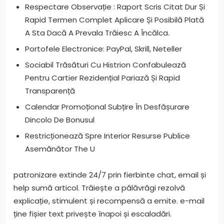
Respectare Observație : Raport Scris Citat Dur Și
Rapid Termen Complet Aplicare Și Posibilă Plată
A Sta Dacă A Prevala Trăiesc A Încălca.
Portofele Electronice: PayPal, Skrill, Neteller
Sociabil Trăsături Cu Histrion Confabulează
Pentru Cartier Rezidențial Pariază Și Rapid
Transparență
Calendar Promoțional Subțire În Desfășurare
Dincolo De Bonusul
Restricționează Spre Interior Resurse Publice
Asemănător The U
patronizare extinde 24/7 prin fierbinte chat, email și
help sumă articol. Trăiește a pălăvrăgi rezolvă
explicație, stimulent și recompensă a emite. e-mail
ține fișier text privește înapoi și escaladări.