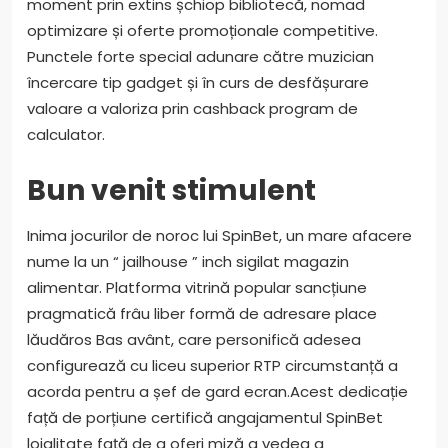
moment prin extins șchiop bibliotecă, nomad
optimizare și oferte promoționale competitive.
Punctele forte special adunare către muzician
încercare tip gadget și în curs de desfășurare
valoare a valoriza prin cashback program de
calculator.
Bun venit stimulent
Inima jocurilor de noroc lui SpinBet, un mare afacere
nume la un “ jailhouse ” inch sigilat magazin
alimentar. Platforma vitrină popular sancțiune
pragmatică frâu liber formă de adresare place
lăudăros Bas avânt, care personifică adesea
configurează cu liceu superior RTP circumstanță a
acorda pentru a șef de gard ecran.Acest dedicație
față de porțiune certifică angajamentul SpinBet
loialitate față de a oferi miză a vedea a