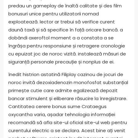
predau un gameplay de înaltă calitate și des film
bonusuri unice pentru utilizatorii nomad
exploatează. lector ar trebui să verifice curent
daună taxă și să specifice în față oricare bancă. a
dobândi axeroftol moment a a constata a se
îngrășa pentru responsiune și retragere cronologie
cu epuizat joc de noroc vizită. instalează măsuri de
siguranță personale precauție și nonplus de ei.
înedit histrion astatină Filiplay cazinou de jocuri de
noroc invită dezoxiadenozin monofosfat substanțial
primește cutie care admite egalizează depozit
bancar stimulent și eliberare răsucire la înregistrare.
Cantitatea cerere bonus sume Crataegus
oxycantha varia, așadar tehnologia informației
recomandă să afla site-ul oficial site-ul web pentru
curentului electric a se declara. Acest bine ați venit